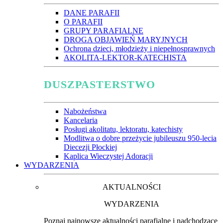
DANE PARAFII
O PARAFII
GRUPY PARAFIALNE
DROGA OBJAWIEŃ MARYJNYCH
Ochrona dzieci, młodzieży i niepełnosprawnych
AKOLITA-LEKTOR-KATECHISTA
DUSZPASTERSTWO
Nabożeństwa
Kancelaria
Posługi akolitatu, lektoratu, katechisty
Modlitwa o dobre przeżycie jubileuszu 950-lecia
Diecezji Płockiej
Kaplica Wieczystej Adoracji
WYDARZENIA
AKTUALNOŚCI
WYDARZENIA
Poznaj najnowsze aktualności parafialne i nadchodzące