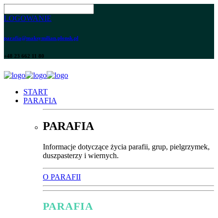
LOGOWANIE
parafia@maksymilian.plonsk.pl
+48 23 662 11 80
START
PARAFIA
PARAFIA
Informacje dotyczące życia parafii, grup, pielgrzymek,
duszpasterzy i wiernych.
O PARAFII
PARAFIA