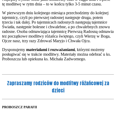
tę modlitwę w rytm dnia – to w końcu tylko 3-5 minut czasu.
W pierwszym dniu kolejnego miesiąca przechodzimy do kolejnej
tajemnicy, czyli po pierwszej radosnej następuje druga, potem
trzecia i tak dalej. Po tajemnicach radosnych następują tajemnice
Światła, następnie bolesne i chwalebne, a po chwalebnych znowu
radosne. Osoba odmawiająca tajemnicę Pierwszą Radosną odmawia
tez początkowe modlitwy różańca świętego, czyli Wierzę w Boga,
Ojcze nasz, trzy razy Zdrowaś Maryjo i Chwała Ojcu.
Dysponujemy
materiałami i rozważaniami
, którymi możemy
posługiwać się w trakcie modlitwy. Materiały można odebrać u ks.
Proboszcza lub opiekuna ks. Michała Zadwornego.
Zapraszamy rodziców do modlitwy różańcowej za
dzieci
PROBOSZCZ PARAFII