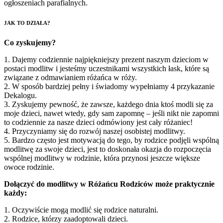
ogłoszeniach parafialnych.
JAK TO DZIAŁA?
Co zyskujemy?
1. Dajemy codziennie najpiękniejszy prezent naszym dzieciom w
postaci modlitw i jesteśmy uczestnikami wszystkich łask, które są
związane z odmawianiem różańca w róży.
2. W sposób bardziej pełny i świadomy wypełniamy 4 przykazanie
Dekalogu.
3. Zyskujemy pewność, że zawsze, każdego dnia ktoś modli się za
moje dzieci, nawet wtedy, gdy sam zapomnę – jeśli nikt nie zapomni
to codziennie za nasze dzieci odmówiony jest cały różaniec!
4. Przyczyniamy się do rozwój naszej osobistej modlitwy.
5. Bardzo często jest motywacją do tego, by rodzice podjęli wspólną
modlitwę za swoje dzieci, jest to doskonała okazja do rozpoczęcia
wspólnej modlitwy w rodzinie, która przynosi jeszcze większe
owoce rodzinie.
Dołączyć do modlitwy w Różańcu Rodziców może praktycznie
każdy:
1. Oczywiście mogą modlić się rodzice naturalni.
2. Rodzice, którzy zaadoptowali dzieci.