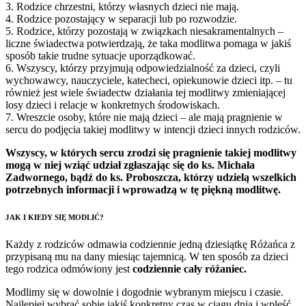
3. Rodzice chrzestni, którzy własnych dzieci nie mają.
4. Rodzice pozostający w separacji lub po rozwodzie.
5. Rodzice, którzy pozostają w związkach niesakramentalnych –
liczne świadectwa potwierdzają, że taka modlitwa pomaga w jakiś
sposób takie trudne sytuacje uporządkować.
6. Wszyscy, którzy przyjmują odpowiedzialność za dzieci, czyli
wychowawcy, nauczyciele, katecheci, opiekunowie dzieci itp. – tu
również jest wiele świadectw działania tej modlitwy zmieniającej
losy dzieci i relacje w konkretnych środowiskach.
7. Wreszcie osoby, które nie mają dzieci – ale mają pragnienie w
sercu do podjęcia takiej modlitwy w intencji dzieci innych rodziców.
Wszyscy, w których sercu zrodzi się pragnienie takiej modlitwy
mogą w niej wziąć udział zgłaszając się do ks. Michała
Zadwornego, bądź do ks. Proboszcza, którzy udzielą wszelkich
potrzebnych informacji i wprowadzą w tę piękną modlitwę.
JAK I KIEDY SIĘ MODLIĆ?
Każdy z rodziców odmawia codziennie jedną dziesiątkę Różańca z
przypisaną mu na dany miesiąc tajemnicą. W ten sposób za dzieci
tego rodzica odmówiony jest
codziennie cały różaniec.
Modlimy się w dowolnie i dogodnie wybranym miejscu i czasie.
Najlepiej wybrać sobie jakiś konkretny czas w ciągu dnia i wpleść