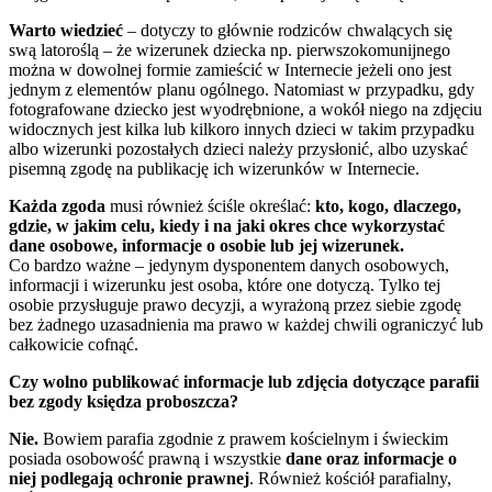
Warto wiedzieć
– dotyczy to głównie rodziców chwalących się
swą latoroślą – że wizerunek dziecka np. pierwszokomunijnego
można w dowolnej formie zamieścić w Internecie jeżeli ono jest
jednym z elementów planu ogólnego. Natomiast w przypadku, gdy
fotografowane dziecko jest wyodrębnione, a wokół niego na zdjęciu
widocznych jest kilka lub kilkoro innych dzieci w takim przypadku
albo wizerunki pozostałych dzieci należy przysłonić, albo uzyskać
pisemną zgodę na publikację ich wizerunków w Internecie.
Każda zgoda
musi również ściśle określać:
kto, kogo, dlaczego,
gdzie, w jakim celu, kiedy i na jaki okres chce wykorzystać
dane osobowe, informacje o osobie lub jej wizerunek.
Co bardzo ważne – jedynym dysponentem danych osobowych,
informacji i wizerunku jest osoba, które one dotyczą. Tylko tej
osobie przysługuje prawo decyzji, a wyrażoną przez siebie zgodę
bez żadnego uzasadnienia ma prawo w każdej chwili ograniczyć lub
całkowicie cofnąć.
Czy wolno publikować informacje lub zdjęcia dotyczące parafii
bez zgody księdza proboszcza?
Nie.
Bowiem parafia zgodnie z prawem kościelnym i świeckim
posiada osobowość prawną i wszystkie
dane oraz informacje o
niej podlegają ochronie prawnej
. Również kościół parafialny,