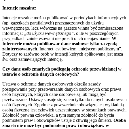
Intencje mszalne:
Intencje mszalne można publikować w periodykach informacyjnych
(np. gazetkach parafialnych) przeznaczonych do użytku
wewnętrznego, lecz wówczas na gazetce winna być zamieszczona
informacja:
„do użytku wewnętrznego”
, o ile w poszczególnych
przypadkach zainteresowani nie prosili o ich nieujawnianie.
W
Internecie można publikować dane osobowe tylko za zgodą
zainteresowanych
. Internet jest bowiem „miejscem publicznym”.
Dotyczy to zarówno osób w intencji których aplikowana jest msza
św. oraz zamawiających intencję.
Czy dane osób zmarłych podlegają ochronie przewidzianej w
ustawie o ochronie danych osobowych?
Ustawa o ochronie danych osobowych określa zasady
postępowania przy przetwarzaniu danych osobowych oraz prawa
osób fizycznych, których dane osobowe są lub mogą być
przetwarzane. Ustawę stosuje się zatem tylko do danych osobowych
osób fizycznych. Zgodnie z powszechnie obowiązującą wykładnią
osobą fizyczną jest człowiek uczestniczący w stosunkach prawnych.
Zdolność prawna człowieka, a tym samym zdolność do bycia
podmiotem praw i obowiązków ustaje z chwilą jego śmierci.
Osoba
zmarła nie może być podmiotem praw i obowiązków w