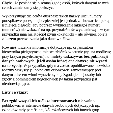
Chyba, że posiada się pisemną zgodę osób, których danymi w tych
celach zamierzamy się posłużyć.
Wykorzystując dla celów duszpasterskich nazwy ulic i numery
porządkowe posesji najbezpieczniej jest jednak zachować ich pełną
istniejącą ciągłość, aby poprzez wykluczenie jakiegoś numeru
(numerów) nie wskazać na np. przynależność wyznaniową – w tym
przypadku inną niż Kościół rzymskokatolicki – ale również objętą
zakazem przetwarzania jako dane wrażliwe.
Również wszelkie informacje dotyczące np. organizatora –
kierownika pielgrzymek, miejsca zbiórek w terenie (np. na modlitwę
przy krzyżu przydrożnym) itd.
należy wskazywać bez publikacji
danych osobowych
,
jeżeli osoba której one dotyczą nie wyrazi
na to zgody.
W przypadku, gdy ma zostać opublikowane nazwisko
rodziny wszyscy jej pełnoletni członkowie zamieszkujący pod
danym adresem winni wyrazić zgodę. Zgoda jednej osoby lub
zgody z pominięciem kogokolwiek jw takim przypadku jest
nieobowiązująca.
Listy i wykazy:
Bez zgód wszystkich osób zainteresowanych nie wolno
publikować w internecie danych osobowych dotyczących np.
członków rady parafialnej, kół różańcowych lub innych grup