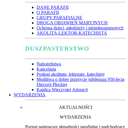
DANE PARAFII
O PARAFII
GRUPY PARAFIALNE
DROGA OBJAWIEŃ MARYJNYCH
Ochrona dzieci, młodzieży i niepełnosprawnych
AKOLITA-LEKTOR-KATECHISTA
DUSZPASTERSTWO
Nabożeństwa
Kancelaria
Posługi akolitatu, lektoratu, katechisty
Modlitwa o dobre przeżycie jubileuszu 950-lecia
Diecezji Płockiej
Kaplica Wieczystej Adoracji
WYDARZENIA
AKTUALNOŚCI
WYDARZENIA
Poznaj najnowsze aktualności parafialne i nadchodzące