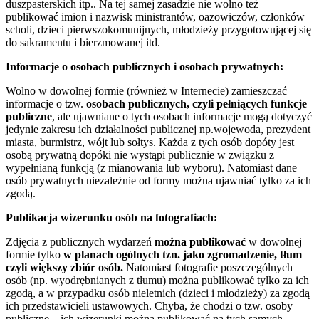
duszpasterskich itp.. Na tej samej zasadzie nie wolno też
publikować imion i nazwisk ministrantów, oazowiczów, członków
scholi, dzieci pierwszokomunijnych, młodzieży przygotowującej się
do sakramentu i bierzmowanej itd.
Informacje o osobach publicznych i osobach prywatnych:
Wolno w dowolnej formie (również w Internecie) zamieszczać
informacje o tzw.
osobach publicznych, czyli pełniących funkcje
publiczne
, ale ujawniane o tych osobach informacje mogą dotyczyć
jedynie zakresu ich działalności publicznej np.wojewoda, prezydent
miasta, burmistrz, wójt lub sołtys. Każda z tych osób dopóty jest
osobą prywatną dopóki nie wystąpi publicznie w związku z
wypełnianą funkcją (z mianowania lub wyboru). Natomiast dane
osób prywatnych niezależnie od formy można ujawniać tylko za ich
zgodą.
Publikacja wizerunku osób na fotografiach:
Zdjęcia z publicznych wydarzeń
można publikować
w dowolnej
formie tylko
w planach ogólnych tzn. jako zgromadzenie, tłum
czyli większy zbiór osób.
Natomiast fotografie poszczególnych
osób (np. wyodrębnianych z tłumu) można publikować tylko za ich
zgodą, a w przypadku osób nieletnich (dzieci i młodzieży) za zgodą
ich przedstawicieli ustawowych. Chyba, że chodzi o tzw. osoby
publiczne – ich wizerunki można publikować na tych samych