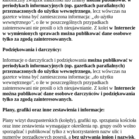
periodykach informacyjnych (np. gazetkach parafialnych)
przeznaczonych do użytku wewnętrznego
, lecz wówczas na
gazetce winna być zamieszczona informacja:
„do użytku
wewnętrznego”
, o ile w poszczególnych przypadkach
zainteresowani nie prosili o ich nieujawnianie. Z kolei
w Internecie
w wymienionych sprawach można publikować dane osobowe
tylko za zgodą zainteresowanych
.
Podziękowania i darczyńcy:
Informacje o darczyńcach i podziękowania
można publikować w
periodykach informacyjnych (np. gazetkach parafialnych)
przeznaczonych do użytku wewnętrznego,
lecz wówczas na
gazetce winna być zamieszczona informacja: „do użytku
wewnętrznego”, o ile w poszczególnych przypadkach
zainteresowani nie prosili o ich nieujawnianie. Z kolei w
Internecie
można publikować dane osobowe darczyńców i podziękowania
tylko za zgodą zainteresowanych.
Plany, grafiki oraz inne zestawienia i informacje:
Plany wizyt duszpasterskich (kolędy), grafiki np. sprzątania kościoła
oraz inne zestawienia wymagające określenia np. grupy osób wolno
sporządzać i publikować tylko z wykorzystaniem nazw ulic i
numerów porządkowych posesji, a
bez używania imion i nazwisk
.