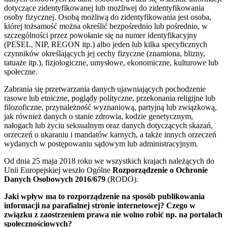
dotyczące zidentyfikowanej lub możliwej do zidentyfikowania
osoby fizycznej. Osobą możliwą do zidentyfikowania jest osoba,
której tożsamość można określić bezpośrednio lub pośrednio, w
szczególności przez powołanie się na numer identyfikacyjny
(PESEL, NIP, REGON itp.) albo jeden lub kilka specyficznych
czynników określających jej cechy fizyczne (znamiona, blizny,
tatuaże itp.), fizjologiczne, umysłowe, ekonomiczne, kulturowe lub
społeczne.
Zabrania się przetwarzania danych ujawniających pochodzenie
rasowe lub etniczne, poglądy polityczne, przekonania religijne lub
filozoficzne, przynależność wyznaniową, partyjną lub związkową,
jak również danych o stanie zdrowia, kodzie genetycznym,
nałogach lub życiu seksualnym oraz danych dotyczących skazań,
orzeczeń o ukaraniu i mandatów karnych, a także innych orzeczeń
wydanych w postępowaniu sądowym lub administracyjnym.
Od dnia 25 maja 2018 roku we wszystkich krajach należących do
Unii Europejskiej weszło Ogólne
Rozporządzenie o Ochronie
Danych Osobowych 2016/679
(RODO).
Jaki wpływ ma to rozporządzenie na sposób publikowania
informacji na parafialnej stronie internetowej? Czego w
związku z zaostrzeniem prawa nie wolno robić np. na portalach
społecznościowych?