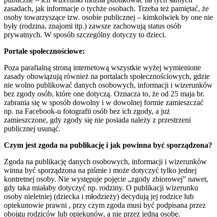
zasadach, jak informacje o tychże osobach. Trzeba też pamiętać, że
osoby towarzyszące tzw. osobie publicznej – kimkolwiek by one nie
były (rodzina, znajomi itp.) zawsze zachowują status osób
prywatnych. W sposób szczególny dotyczy to dzieci.
Portale społecznościowe:
Poza parafialną stroną internetową wszystkie wyżej wymienione
zasady obowiązują również na portalach społecznościowych, gdzie
nie wolno publikować danych osobowych, informacji i wizerunków
bez zgody osób, które one dotyczą. Oznacza to, że od 25 maja br.
zabrania się w sposób dowolny i w dowolnej formie zamieszczać
np. na Facebook-u fotografii osób bez ich zgody, a już
zamieszczone, gdy zgody się nie posiada należy z przestrzeni
publicznej usunąć.
Czym jest zgoda na publikację i jak powinna być sporządzona?
Zgoda na publikację danych osobowych, informacji i wizerunków
winna być sporządzona na piśmie i może dotyczyć tylko jednej
kontretnej osoby. Nie występuje pojęcie „zgody zbiorowej” nawet,
gdy taka miałaby dotyczyć np. rodziny. O publikacji wizerunku
osoby nieletniej (dziecka i młodzieży) decydują jej rodzice lub
opiekunowie prawni , przy czym zgoda musi być podpisana przez
obojgu rodziców lub opiekunów, a nie przez jedną osobę.