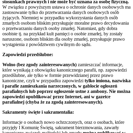
stosunkach prawnych i nie może być uznana za osobę fizyczną.
W związku z powyższym ustawa o ochronie danych osobowych ma
zastosowanie tylko do przetwarzania danych osobowych osób
żyjących. Niemniej w przypadku wykorzystania danych osób
zmarłych osobom bliskim przysługuje moralne prawo decydowania
o przetwarzaniu danych osoby zmarłej. Natomiast, gdy dobra
osobiste tj. na przykład kult pamięci o osobie zmarłej, by zostały
naruszone, osobom bliskim dla osoby zmarłej, przysługuje prawo
wystąpienia z powództwem cywilnym do sądu.
Zapowiedzi przedślubne:
Wolno (bez zgody zainteresowanych)
zamieszczać informacje,
które wynikają z obowiązku kanonicznego parafii, np. zapowiedzi
przedślubne, ale tylko w formie przewidzianej przez prawo
kanoniczne, czyli w przypadku zapowiedzi
tylko imiona, nazwiska
i parafie zamieszkania narzeczonych, w gablocie ogłoszeń
parafialnych lub poprzez ogłoszenie ustne z ambony.
Nie można
zapowiedzi opublikować przez Internet, ani w gazetce
parafialnej (chyba że za zgodą zainteresowanych).
Sakramenty święte i sakramentalia:
Informacje o osobach nowo ochrzczonych, oraz o osobach, które
przyjęły I Komunię Świętą, sakrament bierzmowania, zawarły
kanoniczny związek małżeński lub zmarły
można publikować w