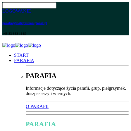
LOGOWANIE
parafia@maksymilian.plonsk.pl
+48 23 662 11 80
START
PARAFIA
PARAFIA
Informacje dotyczące życia parafii, grup, pielgrzymek,
duszpasterzy i wiernych.
O PARAFII
PARAFIA