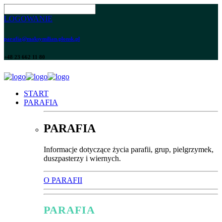
LOGOWANIE
parafia@maksymilian.plonsk.pl
+48 23 662 11 80
START
PARAFIA
PARAFIA
Informacje dotyczące życia parafii, grup, pielgrzymek,
duszpasterzy i wiernych.
O PARAFII
PARAFIA