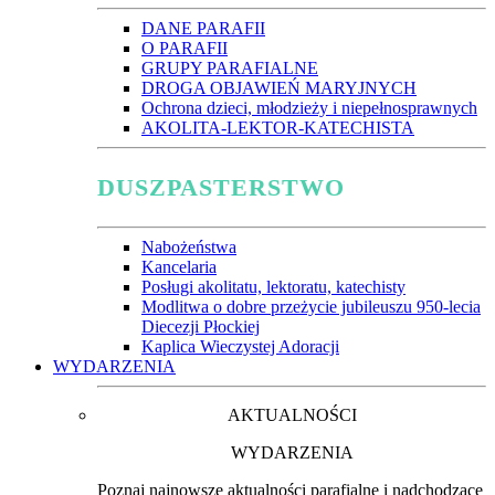
DANE PARAFII
O PARAFII
GRUPY PARAFIALNE
DROGA OBJAWIEŃ MARYJNYCH
Ochrona dzieci, młodzieży i niepełnosprawnych
AKOLITA-LEKTOR-KATECHISTA
DUSZPASTERSTWO
Nabożeństwa
Kancelaria
Posługi akolitatu, lektoratu, katechisty
Modlitwa o dobre przeżycie jubileuszu 950-lecia
Diecezji Płockiej
Kaplica Wieczystej Adoracji
WYDARZENIA
AKTUALNOŚCI
WYDARZENIA
Poznaj najnowsze aktualności parafialne i nadchodzące