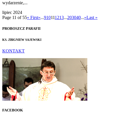
wydarzenie,...
lipiec 2024
Page 11 of 55
« First
«
...
9
10
11
12
13
...
20
30
40
...
»
Last »
PROBOSZCZ PARAFII
KS. ZBIGNIEW SAJEWSKI
KONTAKT
FACEBOOK