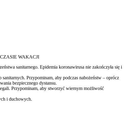
CZASIE WAKACJI
eństwa sanitarnego. Epidemia koronawirusa nie zakończyła się i
użb sanitarnych. Przypominam, aby podczas nabożeństw – oprócz
howania bezpiecznego dystansu.
trzegali. Przypominam, aby stworzyć wiernym możliwość
ych i duchowych.