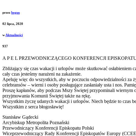
przez
bogus
02 lipca, 2020
w
Aktualności
937
A P E L PRZEWODNICZĄCEGO KONFERENCJI EPISKOPAT
Zbliżający się czas wakacji i urlopów może skutkować osłabieniem c
cały czas jesteśmy narażeni na zakażenie.
Apeluję więc do wszystkich, aby w poczuciu odpowiedzialności za ży
celebransów – wierni i osoby posługujące zasłaniały usta i nos. Pa
Proszę kapłanów, aby podczas Mszy Świętej przypominali wiernym o 
przyjmowania Komunii Świętej także na rękę.
Wszystkim życzę udanych wakacji i urlopów. Niech będzie to czas 
Wszystkim z serca błogosławię!
Stanisław Gądecki
Arcybiskup Metropolita Poznański
Przewodniczący Konferencji Episkopatu Polski
Wiceprzewodniczący Rady Konferencji Episkopatów Europy (CCEE