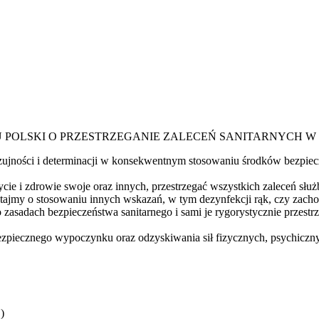
U POLSKI O PRZESTRZEGANIE ZALECEŃ SANITARNYCH W 
zujności i determinacji w konsekwentnym stosowaniu środków bezpiecz
cie i zdrowie swoje oraz innych, przestrzegać wszystkich zaleceń sł
miętajmy o stosowaniu innych wskazań, w tym dezynfekcji rąk, czy zac
zasadach bezpieczeństwa sanitarnego i sami je rygorystycznie przes
bezpiecznego wypoczynku oraz odzyskiwania sił fizycznych, psychiczn
)