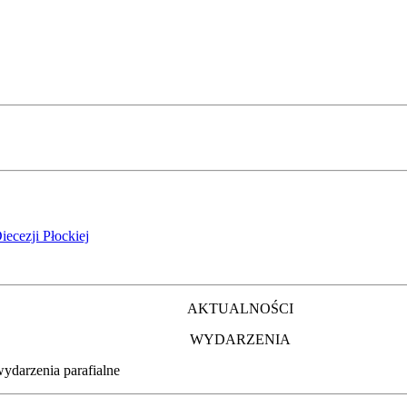
iecezji Płockiej
AKTUALNOŚCI
WYDARZENIA
wydarzenia parafialne