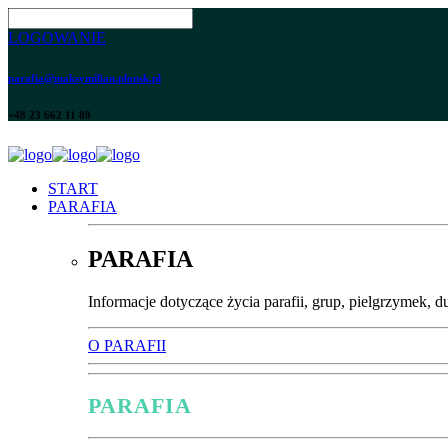
LOGOWANIE
parafia@maksymilian.plonsk.pl
+48 23 662 11 80
START
PARAFIA
PARAFIA
Informacje dotyczące życia parafii, grup, pielgrzymek, d
O PARAFII
PARAFIA