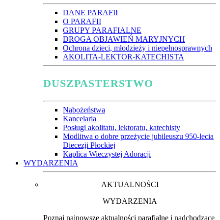
DANE PARAFII
O PARAFII
GRUPY PARAFIALNE
DROGA OBJAWIEŃ MARYJNYCH
Ochrona dzieci, młodzieży i niepełnosprawnych
AKOLITA-LEKTOR-KATECHISTA
DUSZPASTERSTWO
Nabożeństwa
Kancelaria
Posługi akolitatu, lektoratu, katechisty
Modlitwa o dobre przeżycie jubileuszu 950-lecia
Diecezji Płockiej
Kaplica Wieczystej Adoracji
WYDARZENIA
AKTUALNOŚCI
WYDARZENIA
Poznaj najnowsze aktualności parafialne i nadchodzące