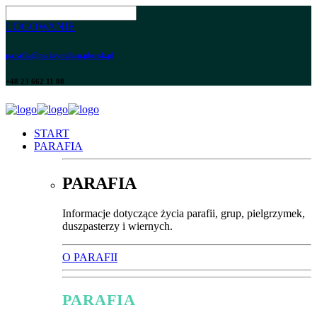
LOGOWANIE
parafia@maksymilian.plonsk.pl
+48 23 662 11 80
START
PARAFIA
PARAFIA
Informacje dotyczące życia parafii, grup, pielgrzymek,
duszpasterzy i wiernych.
O PARAFII
PARAFIA