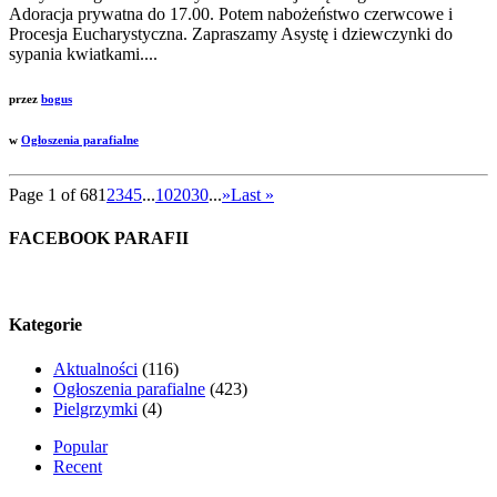
Adoracja prywatna do 17.00. Potem nabożeństwo czerwcowe i
Procesja Eucharystyczna. Zapraszamy Asystę i dziewczynki do
sypania kwiatkami....
przez
bogus
w
Ogłoszenia parafialne
Page 1 of 68
1
2
3
4
5
...
10
20
30
...
»
Last »
FACEBOOK PARAFII
Kategorie
Aktualności
(116)
Ogłoszenia parafialne
(423)
Pielgrzymki
(4)
Popular
Recent