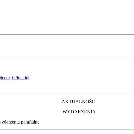
iecezji Płockiej
AKTUALNOŚCI
WYDARZENIA
wydarzenia parafialne