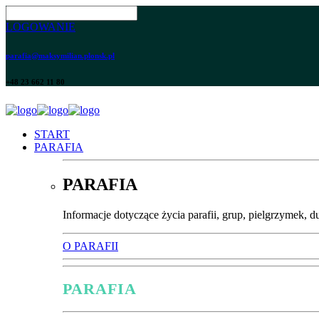
LOGOWANIE
parafia@maksymilian.plonsk.pl
+48 23 662 11 80
START
PARAFIA
PARAFIA
Informacje dotyczące życia parafii, grup, pielgrzymek, d
O PARAFII
PARAFIA