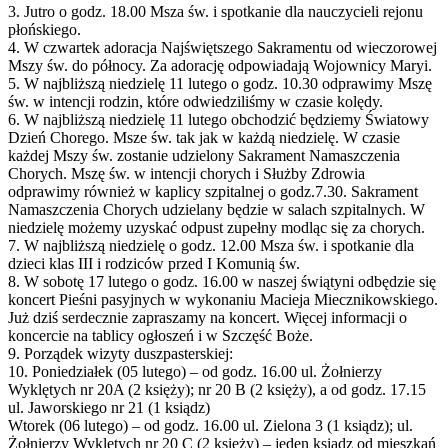
3. Jutro o godz. 18.00 Msza św. i spotkanie dla nauczycieli rejonu
płońskiego.
4. W czwartek adoracja Najświętszego Sakramentu od wieczorowej
Mszy św. do północy. Za adorację odpowiadają Wojownicy Maryi.
5. W najbliższą niedzielę 11 lutego o godz. 10.30 odprawimy Mszę
św. w intencji rodzin, które odwiedziliśmy w czasie kolędy.
6. W najbliższą niedzielę 11 lutego obchodzić będziemy Światowy
Dzień Chorego. Msze św. tak jak w każdą niedzielę. W czasie
każdej Mszy św. zostanie udzielony Sakrament Namaszczenia
Chorych. Mszę św. w intencji chorych i Służby Zdrowia
odprawimy również w kaplicy szpitalnej o godz.7.30. Sakrament
Namaszczenia Chorych udzielany będzie w salach szpitalnych. W
niedzielę możemy uzyskać odpust zupełny modląc się za chorych.
7. W najbliższą niedzielę o godz. 12.00 Msza św. i spotkanie dla
dzieci klas III i rodziców przed I Komunią św.
8. W sobotę 17 lutego o godz. 16.00 w naszej świątyni odbędzie się
koncert Pieśni pasyjnych w wykonaniu Macieja Miecznikowskiego.
Już dziś serdecznie zapraszamy na koncert. Więcej informacji o
koncercie na tablicy ogłoszeń i w Szczęść Boże.
9. Porządek wizyty duszpasterskiej:
10. Poniedziałek (05 lutego) – od godz. 16.00 ul. Żołnierzy
Wyklętych nr 20A (2 księży); nr 20 B (2 księży), a od godz. 17.15
ul. Jaworskiego nr 21 (1 ksiądz)
Wtorek (06 lutego) – od godz. 16.00 ul. Zielona 3 (1 ksiądz); ul.
Żołnierzy Wyklętych nr 20 C (2 księży) – jeden ksiądz od mieszkań