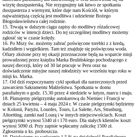
wizytę duszpasterską. Nie rezygnujmy tak łatwo ze spotkania
duszpasterza z wiernymi, które daje nam Kościół, w którym
najważniejszą częścią jest modlitwa i udzielenie Bożego
Błogosławieństwa całej rodzinie.
15. Trwają w dalszym ciągu zapisy do modlitwy różańcowej
rodziców w intencji dzieci. Do tej szczególnej modlitwy możemy
zgłosić się w czasie kolędy.
16. Po Mszy św. możemy zabrać poświęcone torebki z z kredą,
kadzidłem i węgielkiem. Tam też znajduje się poświęcona woda.
Ofiary złożone przy tej okazji przeznaczone będą na wsparcie misji
prowadzonej przez księdza Marka Brulińskiego pochodzącego z
naszej diecezji, który od 30 lat pracuje w Peru oraz na
doświadczenie misyjne naszej młodzieży we wrześniu tego roku w
misji ks. Marka.
17. Od dziś rozpoczynamy cykl spotkań dla narzeczonych przed
zawarciem Sakramentu Małżeństwa. Spotkania w domu
parafialnym o godz. 15.30 przez 4 niedziele w lutym, marcu i maju.
18. Planujemy pielgrzymkę autokarową do Niemiec i Francji w
dniach 25 kwietnia – 4 maja 2024 r. W czasie pielgrzymki będziemy
w Kolonii, Paryżu, Lourdes, Tours, La Salette, Ars, Strasburg,
Altoetting, zamki nad Loarą i w innych miejscowościach. Koszt
pielgrzymki wynosi 5340 zł i 170 euro. Dla stałych klientów koszt
wynosi 5090 zł. Przy zapisie wpłacamy zaliczkę 1500 zł.
Zgłoszenia u ks. proboszcza.
19. Dziękujemy za wpłacenie 1,5 % na działalność Parafialnego