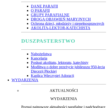
DANE PARAFII
O PARAFII
GRUPY PARAFIALNE
DROGA OBJAWIEŃ MARYJNYCH
Ochrona dzieci, młodzieży i niepełnosprawnych
AKOLITA-LEKTOR-KATECHISTA
DUSZPASTERSTWO
Nabożeństwa
Kancelaria
Posługi akolitatu, lektoratu, katechisty
Modlitwa o dobre przeżycie jubileuszu 950-lecia
Diecezji Płockiej
Kaplica Wieczystej Adoracji
WYDARZENIA
AKTUALNOŚCI
WYDARZENIA
Poznaj najnowsze aktualności parafialne i nadchodzące