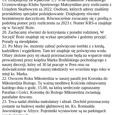
Uczniowskiego Klubu Sportowego Maksymilian przy rozliczaniu z
Urzędem Skarbowym za 2022. Osobom, których adresy znaliśmy
przesłaliśmy specjalne podziękowanie. Dziękujemy również
bezimiennym darczyńcom. Równocześnie zwracamy się z prośbą o
podobną pomoc przy rozliczeniu za 2023 r. Numer KRS-u znajduje
się w Szczęść Boże.
20. Zachęcamy również do korzystania z poradni rodzinnej, W
Szczęść Boże znajduje się wykaz specjalistów i godziny przyjęć.
Porady są nieodpłatne.
21. Po Mszy św. możemy zabrać poświęcone torebki z z kredą,
kadzidłem i węgielkiem. Tam też znajduje się poświęcona woda.
Ofiary złożone przy tej okazji przeznaczone będą na wsparcie misji
prowadzonej przez księdza Marka Brulińskiego pochodzącego z
naszej diecezji, który od 30 lat pracuje w Peru oraz na
doświadczenie misyjne naszej młodzieży we wrześniu tego roku w
misji ks. Marka.
22. Owocem Roku Miłosierdzia w naszej parafii jest Koronka do
Miłosierdzia Bożego. Tę ważną modlitwę Kościoła odmawiamy
każdego dnia o godz. 15.00, na którą serdecznie zapraszamy
Parafian i Gości. Koronkę do Bożego Miłosierdzia zwiastują
parafialne dzwony.
23. Trwa nadal zbiórka makulatury i ubrań. Dochód przeznaczony
zostanie na budowę studni głębinowej im. Ks. Romualda
Jaworskiego w Afryce. Pojemniki wystawione są na parkingach