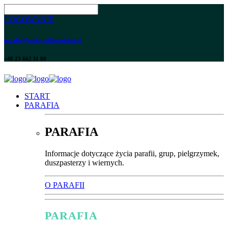
LOGOWANIE
parafia@maksymilian.plonsk.pl
+48 23 662 11 80
START
PARAFIA
PARAFIA
Informacje dotyczące życia parafii, grup, pielgrzymek,
duszpasterzy i wiernych.
O PARAFII
PARAFIA