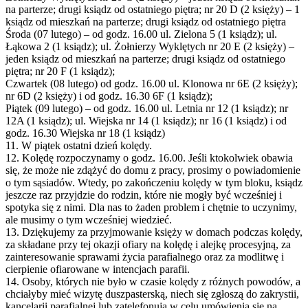
na parterze; drugi ksiądz od ostatniego piętra; nr 20 D (2 księży) – 1
ksiądz od mieszkań na parterze; drugi ksiądz od ostatniego piętra
Środa (07 lutego) – od godz. 16.00 ul. Zielona 5 (1 ksiądz); ul.
Łąkowa 2 (1 ksiądz); ul. Żołnierzy Wyklętych nr 20 E (2 księży) –
jeden ksiądz od mieszkań na parterze; drugi ksiądz od ostatniego
piętra; nr 20 F (1 ksiądz);
Czwartek (08 lutego) od godz. 16.00 ul. Klonowa nr 6E (2 księży);
nr 6D (2 księży) i od godz. 16.30 6F (1 ksiądz);
Piątek (09 lutego) – od godz. 16.00 ul. Letnia nr 12 (1 ksiądz); nr
12A (1 ksiądz); ul. Wiejska nr 14 (1 ksiądz); nr 16 (1 ksiądz) i od
godz. 16.30 Wiejska nr 18 (1 ksiądz)
11. W piątek ostatni dzień kolędy.
12. Kolędę rozpoczynamy o godz. 16.00. Jeśli ktokolwiek obawia
się, że może nie zdążyć do domu z pracy, prosimy o powiadomienie
o tym sąsiadów. Wtedy, po zakończeniu kolędy w tym bloku, ksiądz
jeszcze raz przyjdzie do rodzin, które nie mogły być wcześniej i
spotyka się z nimi. Dla nas to żaden problem i chętnie to uczynimy,
ale musimy o tym wcześniej wiedzieć.
13. Dziękujemy za przyjmowanie księży w domach podczas kolędy,
za składane przy tej okazji ofiary na kolędę i alejkę procesyjną, za
zainteresowanie sprawami życia parafialnego oraz za modlitwę i
cierpienie ofiarowane w intencjach parafii.
14. Osoby, których nie było w czasie kolędy z różnych powodów, a
chciałyby mieć wizytę duszpasterską, niech się zgłoszą do zakrystii,
kancelarii parafialnej lub zatelefonują w celu umówienia się na