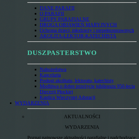
DANE PARAFII
O PARAFII
GRUPY PARAFIALNE
DROGA OBJAWIEŃ MARYJNYCH
Ochrona dzieci, młodzieży i niepełnosprawnych
AKOLITA-LEKTOR-KATECHISTA
DUSZPASTERSTWO
Nabożeństwa
Kancelaria
Posługi akolitatu, lektoratu, katechisty
Modlitwa o dobre przeżycie jubileuszu 950-lecia
Diecezji Płockiej
Kaplica Wieczystej Adoracji
WYDARZENIA
AKTUALNOŚCI
WYDARZENIA
Poznaj najnowsze aktualności parafialne i nadchodzące