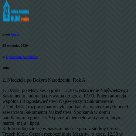
przez
bogus
05 stycznia, 2020
w
Ogłoszenia parafialne
1800
2. Niedziela po Bożym Narodzeniu, Rok A
1. Dzisiaj po Mszy św. o godz. 12.30 wystawienie Najświętszego
Sakramentu i adoracja prywatna do godz. 17.00. Potem adoracja
wspólna i Błogosławieństwo Najświętszym Sakramentem.
2. Od dzisiaj rozpoczynamy cykl spotkań dla narzeczonych przed
zawarciem Sakramentu Małżeństwa. Spotkania w domu
parafialnym o godz. 15.30 przez 4 niedziele w styczniu, lutym,
marcu, maju i lipcu.
3. Jutro odbędzie się w naszym mieście po raz siódmy Orszak
Trzech Króli. Orszak rozpocznie się Mszą św. o godz. 12.30 w