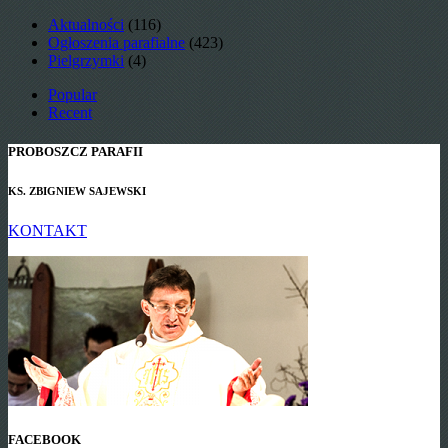
Aktualności
(116)
Ogłoszenia parafialne
(423)
Pielgrzymki
(4)
Popular
Recent
PROBOSZCZ PARAFII
KS. ZBIGNIEW SAJEWSKI
KONTAKT
FACEBOOK