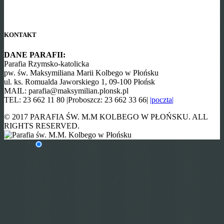
KONTAKT
DANE PARAFII:
Parafia Rzymsko-katolicka
pw. św. Maksymiliana Marii Kolbego w Płońsku
ul. ks. Romualda Jaworskiego 1, 09-100 Płońsk
MAIL: parafia@maksymilian.plonsk.pl
TEL: 23 662 11 80 |Proboszcz: 23 662 33 66|
|poczta|
© 2017 PARAFIA ŚW. M.M KOLBEGO W PŁOŃSKU. ALL
RIGHTS RESERVED.