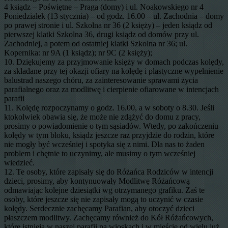
4 ksiądz – Poświętne – Praga (domy) i ul. Noakowskiego nr 4
Poniedziałek (13 stycznia) – od godz. 16.00 – ul. Zachodnia – domy
po prawej stronie i ul. Szkolna nr 36 (2 księży) – jeden ksiądz od
pierwszej klatki Szkolna 36, drugi ksiądz od domów przy ul.
Zachodniej, a potem od ostatniej klatki Szkolna nr 36; ul.
Kopernika: nr 9A (1 ksiądz); nr 9C (2 księży);
10. Dziękujemy za przyjmowanie księży w domach podczas kolędy,
za składane przy tej okazji ofiary na kolędę i plastyczne wypełnienie
balustrad naszego chóru, za zainteresowanie sprawami życia
parafialnego oraz za modlitwę i cierpienie ofiarowane w intencjach
parafii
11. Kolędę rozpoczynamy o godz. 16.00, a w soboty o 8.30. Jeśli
ktokolwiek obawia się, że może nie zdążyć do domu z pracy,
prosimy o powiadomienie o tym sąsiadów. Wtedy, po zakończeniu
kolędy w tym bloku, ksiądz jeszcze raz przyjdzie do rodzin, które
nie mogły być wcześniej i spotyka się z nimi. Dla nas to żaden
problem i chętnie to uczynimy, ale musimy o tym wcześniej
wiedzieć.
12. Te osoby, które zapisały się do Różańca Rodziców w intencji
dzieci, prosimy, aby kontynuowały Modlitwę Różańcową
odmawiając kolejne dziesiątki wg otrzymanego grafiku. Zaś te
osoby, które jeszcze się nie zapisały mogą to uczynić w czasie
kolędy. Serdecznie zachęcamy Parafian, aby otoczyć dzieci
płaszczem modlitwy. Zachęcamy również do Kół Różańcowych,
które istnieją w naszej parafii na wioskach i w mieście od wielu już