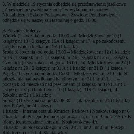
8. W niedzielę 19 stycznia odbędzie się przedstawienie jasełkowe
„Zbawiciel przyszedł na ziemię” w wykonaniu uczniów
Niepublicznej Szkoły Podstawowej Żywioły. Przedstawienie
odbędzie się w naszej sali teatralnej o godz. 16.00.
9. Porządek kolędy:
Wtorek (7 stycznia) od godz. 16.00 –ul. Młodzieżowa: nr 10 (1
ksiądz); nr 13 ( 2 księży); 15A (1 ksiądz),nr 17, a po zakończeniu
kolędy ostatnia klatka nr 15A (1 ksiądz);
Środa (8 stycznia) od godz. 16.00 – Młodzieżowa: nr 12 (1 ksiądz);
nr 19 (1 ksiądz); nr 21 (1 ksiądz); nr 23(1 ksiądz); nr 25 (1 ksiądz);
Czwartek (9 stycznia) – od godz. 16.00 – ul. Młodzieżowa: nr 27 (1
ksiądz); nr 29 ( 2 księży); nr 31 A ( 1 ksiądz); nr 31 B ( 1 ksiądz );
Piątek (10 stycznia) od godz. 16.00 – Młodzieżowa: nr 31 C do N-
mieszkania nad pawilonami handlowymi, nr 31 i nr 31/1….. –
początek od mieszkań nad pawilonami (1 ksiądz); nr 31o i 31r ( 1
ksiądz); nr 31p i blok Letnia 10 (1 ksiądz), 31S (1 ksiądz); ul.
Szkolna nr 32 ( 1 ksiądz);
Sobota (11 stycznia) od godz. 08.30 –– ul. Szkolna nr 34 (1 ksiądz)
oraz Poświętne (4 księży)
1 ksiądz – Internat oraz ul. Kmicica, Parkowa i Noakowskiego nr 6
2 ksiądz –ul. Postępu Rolniczego nr 4, nr 5, nr 7, nr 9 oraz 7 A i 7 B
(domy jednorodzinne ) oraz ul. Noakowskiego 4A
3 ksiądz – ul Noakowskiego nr 2A, 2B, 1, nr 2 i nr 3, ul. Postępu
Rolniczego nr 2; i ul. Sienkiewicza