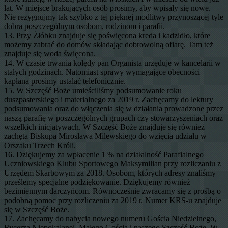
lat. W miejsce brakujących osób prosimy, aby wpisały się nowe.
Nie rezygnujmy tak szybko z tej pięknej modlitwy przynoszącej tyle
dobra poszczególnym osobom, rodzinom i parafii.
13. Przy Żłóbku znajduje się poświęcona kreda i kadzidło, które
możemy zabrać do domów składając dobrowolną ofiarę. Tam też
znajduje się woda święcona.
14. W czasie trwania kolędy pan Organista urzęduje w kancelarii w
stałych godzinach. Natomiast sprawy wymagające obecności
kapłana prosimy ustalać telefonicznie.
15. W Szczęść Boże umieściliśmy podsumowanie roku
duszpasterskiego i materialnego za 2019 r. Zachęcamy do lektury
podsumowania oraz do włączenia się w działania prowadzone przez
naszą parafię w poszczególnych grupach czy stowarzyszeniach oraz
wszelkich inicjatywach. W Szczęść Boże znajduje się również
zachęta Biskupa Mirosława Milewskiego do wzięcia udziału w
Orszaku Trzech Króli.
16. Dziękujemy za wpłacenie 1 % na działalność Parafialnego
Uczniowskiego Klubu Sportowego Maksymilian przy rozliczaniu z
Urzędem Skarbowym za 2018. Osobom, których adresy znaliśmy
prześlemy specjalne podziękowanie. Dziękujemy również
bezimiennym darczyńcom. Równocześnie zwracamy się z prośbą o
podobną pomoc przy rozliczeniu za 2019 r. Numer KRS-u znajduje
się w Szczęść Boże.
17. Zachęcamy do nabycia nowego numeru Gościa Niedzielnego,
Rycerza Niepokalanej, Małego Gościa i naszego Szczęść Boże. W