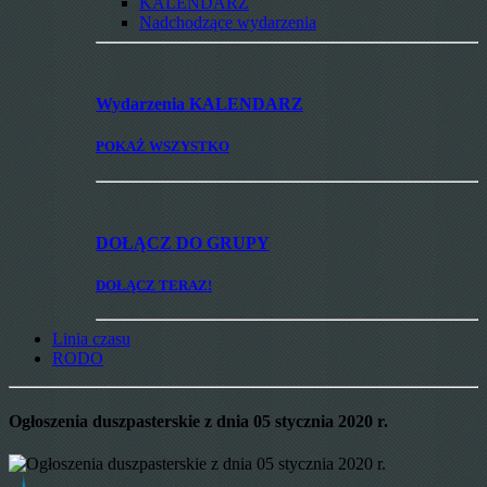
KALENDARZ
Nadchodzące wydarzenia
Wydarzenia
KALENDARZ
POKAŻ WSZYSTKO
DOŁĄCZ
DO GRUPY
DOŁĄCZ TERAZ!
Linia czasu
RODO
Ogłoszenia duszpasterskie z dnia 05 stycznia 2020 r.