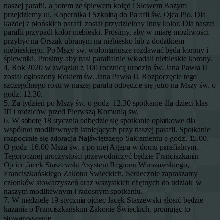
naszej parafii, a potem ze śpiewem kolęd i Słowem Bożym
przejdziemy ul. Kopernika i Szkolną do Parafii św. Ojca Pio. Dla
każdej z płońskich parafii został przydzielony inny kolor. Dla naszej
parafii przypadł kolor niebieski. Prosimy, aby w miarę możliwości
przybyć na Orszak ubranym na niebiesko lub z dodatkiem
niebieskiego. Po Mszy św. wolontariusze rozdawać będą korony i
śpiewniki. Prosimy aby nasi parafialnie wkładali niebieskie korony.
4. Rok 2020 w związku z 100 rocznicą urodzin św. Jana Pawła II
został ogłoszony Rokiem św. Jana Pawła II. Rozpoczęcie tego
szczególnego roku w naszej parafii odbędzie się jutro na Mszy św. o
godz. 12.30.
5. Za tydzień po Mszy św. o godz. 12.30 spotkanie dla dzieci klas
III i rodziców przed Pierwszą Komunią św.
6. W sobotę 18 stycznia odbędzie się spotkanie opłatkowe dla
wspólnot modlitewnych istniejących przy naszej parafii. Spotkanie
rozpocznie się adoracją Najświętszego Sakramentu o godz. 15.00.
O godz. 16.00 Msza św. a po niej Agapa w domu parafialnym.
Tegorocznej uroczystości przewodniczyć będzie Franciszkanin
Ojciec Jacek Staszewski Asystent Regionu Warszawskiego,
Franciszkańskiego Zakonu Świeckich. Serdecznie zapraszamy
członków stowarzyszeń oraz wszystkich chętnych do udziału w
naszym modlitewnym i radosnym spotkaniu.
7. W niedzielę 19 stycznia ojciec Jacek Staszewski głosić będzie
kazania o Franciszkańskim Zakonie Świeckich, promując to
stowarzyszenie.