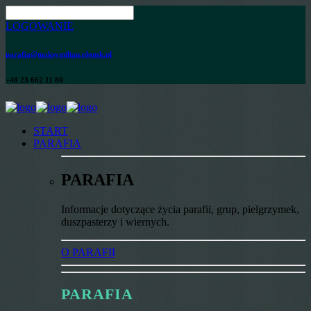
LOGOWANIE
parafia@maksymilian.plonsk.pl
+48 23 662 11 80
START
PARAFIA
PARAFIA
Informacje dotyczące życia parafii, grup, pielgrzymek,
duszpasterzy i wiernych.
O PARAFII
PARAFIA