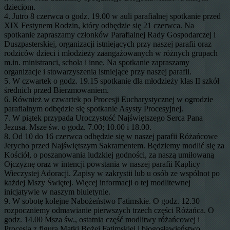
dzieciom.
4. Jutro 8 czerwca o godz. 19.00 w auli parafialnej spotkanie przed
XIX Festynem Rodzin, który odbędzie się 21 czerwca. Na
spotkanie zapraszamy członków Parafialnej Rady Gospodarczej i
Duszpasterskiej, organizacji istniejących przy naszej parafii oraz
rodziców dzieci i młodzieży zaangażowanych w różnych grupach
m.in. ministranci, schola i inne. Na spotkanie zapraszamy
organizacje i stowarzyszenia istniejące przy naszej parafii.
5. W czwartek o godz. 19.15 spotkanie dla młodzieży klas II szkół
średnich przed Bierzmowaniem.
6. Również w czwartek po Procesji Eucharystycznej w ogrodzie
parafialnym odbędzie się spotkanie Asysty Procesyjnej.
7. W piątek przypada Uroczystość Najświętszego Serca Pana
Jezusa. Msze św. o godz. 7.00; 10.00 i 18.00.
8. Od 10 do 16 czerwca odbędzie się w naszej parafii Różańcowe
Jerycho przed Najświętszym Sakramentem. Będziemy modlić się za
Kościół, o poszanowania ludzkiej godności, za naszą umiłowaną
Ojczyznę oraz w intencji powstania w naszej parafii Kaplicy
Wieczystej Adoracji. Zapisy w zakrystii lub u osób ze wspólnot po
każdej Mszy Świętej. Więcej informacji o tej modlitewnej
inicjatywie w naszym biuletynie.
9. W sobotę kolejne Nabożeństwo Fatimskie. O godz. 12.30
rozpoczniemy odmawianie pierwszych trzech części Różańca. O
godz. 14.00 Msza św., ostatnia część modlitwy różańcowej i
Procesja z figurą Matki Bożej Fatimskiej i błogosławieństwo.