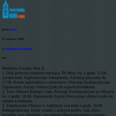
przez
bogus
07 czerwca, 2026
w
Ogłoszenia parafialne
613
Niedziela Zwykła, Rok A
1. Dziś pierwsza niedziela miesiąca. Po Mszy św. o godz. 12.00
wystawienie Najświętszego Sakramentu. Adoracja prywatna do
17.00. Potem nabożeństwo czerwcowe i Procesja Eucharystyczna.
Zapraszamy Asystę i dziewczynki do sypania kwiatkami.
2. Trwa Oktawa Bożego Ciała. Procesje Eucharystyczne po Mszach
św. o godz. 18.00. Zapraszamy Asystę Procesyjną i dziewczynki do
sypana kwiatkami.
3. Zakończenie Oktawy w najbliższy czwartek o godz. 18.00.
Pobłogosławimy wtedy wianki z nowych pędów ziół, zbóż i
kwiatów oraz udzielimy specjalnego Błogosławieństwa małym