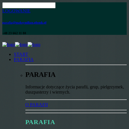
LOGOWANIE
parafia@maksymilian.plonsk.pl
+48 23 662 11 80
START
PARAFIA
PARAFIA
Informacje dotyczące życia parafii, grup, pielgrzymek,
duszpasterzy i wiernych.
O PARAFII
PARAFIA