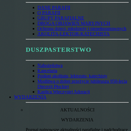
DANE PARAFII
O PARAFII
GRUPY PARAFIALNE
DROGA OBJAWIEŃ MARYJNYCH
Ochrona dzieci, młodzieży i niepełnosprawnych
AKOLITA-LEKTOR-KATECHISTA
DUSZPASTERSTWO
Nabożeństwa
Kancelaria
Posługi akolitatu, lektoratu, katechisty
Modlitwa o dobre przeżycie jubileuszu 950-lecia
Diecezji Płockiej
Kaplica Wieczystej Adoracji
WYDARZENIA
AKTUALNOŚCI
WYDARZENIA
Poznaj najnowsze aktualności parafialne i nadchodzące