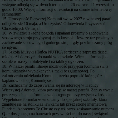
wstępne odbędą się w dwóch terminach: 26 czerwca i 1 września o
godz. 10.00. Więcej informacji o rekrutacji na stronie internetowej
seminarium
15. Uroczystość Pierwszej Komunii św. w 2027 r. w naszej parafii
odbędzie się 16 maja, a Uroczystość Odnowienia Przyrzeczeń
Chrzcielnych 09 maja.
16. W związku z ładną pogodą i upałami prosimy o zachowanie
stosownego stroju przybywając do kościoła. Jeszcze raz prosimy o
zachowanie stosownego i godnego stroju, gdy przekraczamy próg
świątyni.
17. Szkoła Muzyki i Tańca NUTKA serdecznie zaprasza dzieci,
młodzież i dorosłych do nauki w tej szkole. Więcej informacji o
szkole w naszym biuletynie i na tablicy ogłoszeń.
18. W naszej parafii istnieje możliwość przyjęcia Komunii św. z
komunikantów wypiekanych z mąki bezglutenowej. Po
zakończeniu udzielania Komunii, trzeba poprosić któregoś z
kapłanów o taką Komunię św.
19. Zachęcamy do zapisywania się na adorację w Kaplicy
Wieczystej Adoracji, która powstaje w naszej parafii. Zapisy trwają
przez wypełnienie formularza dostępnego przy wyjściu z kościoła.
Wypełnione formularze wrzucamy do specjalnej szkatuły, która
znajduje się na stoliku za ławkami lub przez stronę internetową
Fundacji Adoremus Te Christe czy też przez zeskanowanie numeru
Q-er dostępnego na banerach przy wejściach do naszej świątyni.