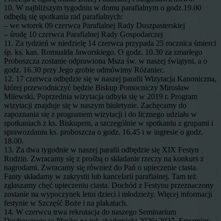
10. W najbliższym tygodniu w domu parafialnym o godz.19.00
odbędą się spotkania rad parafialnych:
– we wtorek 09 czerwca Parafialnej Rady Duszpasterskiej
– środę 10 czerwca Parafialnej Rady Gospodarczej
11. Za tydzień w niedzielę 14 czerwca przypada 25 rocznica śmierci
śp. ks. kan. Romualda Jaworskiego. O godz. 10.30 za zmarłego
Proboszcza zostanie odprawiona Msza św. w naszej świątyni, a o
godz. 16.30 przy Jego grobie odmówimy Różaniec.
12. 17 czerwca odbędzie się w naszej parafii Wizytacja Kanoniczna,
której przewodniczyć będzie Biskup Pomocniczy Mirosław
Milewski. Poprzednia wizytacja odbyła się w 2019 r. Program
wizytacji znajduje się w naszym biuletynie. Zachęcamy do
zapoznania się z programem wizytacji i do licznego udziału w
spotkaniach z ks. Biskupem, a szczególnie w spotkaniu z grupami i
sprawozdaniu ks. proboszcza o godz. 16.45 i w ingresie o godz.
18.00.
13. Za dwa tygodnie w naszej parafii odbędzie się XIX Festyn
Rodzin. Zwracamy się z prośbą o składanie rzeczy na konkurs z
nagrodami. Zwracamy się również do Pań o upieczenie ciasta.
Fanty składamy w zakrystii lub kancelarii parafialnej. Tam też
zgłaszamy chęć upieczeniu ciasta. Dochód z Festynu przeznaczony
zostanie na wypoczynek letni dzieci i młodzieży. Więcej informacji
festynie w Szczęść Boże i na plakatach.
14. W czerwcu trwa rekrutacja do naszego Seminarium
Duchownego w Płocku na rok akademicki 2026/ 2027. Egzaminy