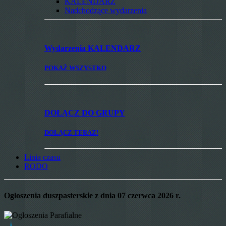
KALENDARZ
Nadchodzące wydarzenia
Wydarzenia
KALENDARZ
POKAŻ WSZYSTKO
DOŁĄCZ
DO GRUPY
DOŁĄCZ TERAZ!
Linia czasu
RODO
Ogłoszenia duszpasterskie z dnia 07 czerwca 2026 r.