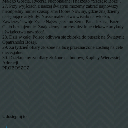
Małego Gościa, Rycerza Niepokalanej i naszego “Szczęść Boże”.
27. Przy wyjściach z naszej świątyni możemy zabrać najnowszy
nieodpłatny numer czasopisma Dobre Nowiny, gdzie znajdziemy
następujące artykuły: Nasze małżeństwo wisiało na włosku,
Zawierzyć swoje Zycie Najświętszemu Sercu Pana Jezusa, Boże
Ciało bez tajemnic. Znajdziemy tam również inne ciekawe artykuły
i świadectwa nawróceń.
28. Dziś w całej Polsce odbywa się zbiórka do puszek na Świątynię
Opatrzności Bożej.
29. Za tydzień ofiary złożone na tacę przeznaczone zostaną na cele
diecezjalne.
30. Dziękujemy za ofiary złożone na budowę Kaplicy Wieczystej
Adoracji.
PROBOSZCZ
Udostępnij to