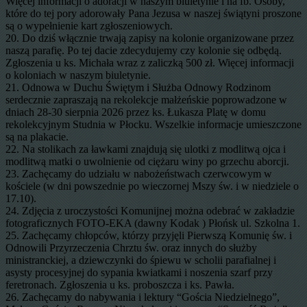
Więcej informacji o adoracji w naszym biuletynie i na fb. Osoby,
które do tej pory adorowały Pana Jezusa w naszej świątyni proszone
są o wypełnienie kart zgłoszeniowych.
20. Do dziś włącznie trwają zapisy na kolonie organizowane przez
naszą parafię. Po tej dacie zdecydujemy czy kolonie się odbędą.
Zgłoszenia u ks. Michała wraz z zaliczką 500 zł. Więcej informacji
o koloniach w naszym biuletynie.
21. Odnowa w Duchu Świętym i Służba Odnowy Rodzinom
serdecznie zapraszają na rekolekcje małżeńskie poprowadzone w
dniach 28-30 sierpnia 2026 przez ks. Łukasza Platę w domu
rekolekcyjnym Studnia w Płocku. Wszelkie informacje umieszczone
są na plakacie.
22. Na stolikach za ławkami znajdują się ulotki z modlitwą ojca i
modlitwą matki o uwolnienie od ciężaru winy po grzechu aborcji.
23. Zachęcamy do udziału w nabożeństwach czerwcowym w
kościele (w dni powszednie po wieczornej Mszy św. i w niedziele o
17.10).
24. Zdjęcia z uroczystości Komunijnej można odebrać w zakładzie
fotograficznych FOTO-EKA (dawny Kodak ) Płońsk ul. Szkolna 1.
25. Zachęcamy chłopców, którzy przyjęli Pierwszą Komunię św. i
Odnowili Przyrzeczenia Chrztu św. oraz innych do służby
ministranckiej, a dziewczynki do śpiewu w scholii parafialnej i
asysty procesyjnej do sypania kwiatkami i noszenia szarf przy
feretronach. Zgłoszenia u ks. proboszcza i ks. Pawła.
26. Zachęcamy do nabywania i lektury “Gościa Niedzielnego”,