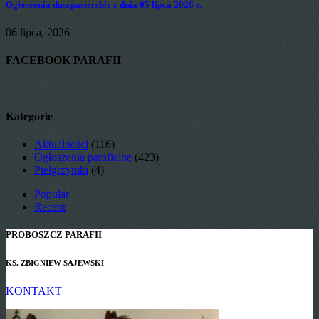
Ogłoszenia duszpasterskie z dnia 05 lipca 2026 r.
06 lipca, 2026
FACEBOOK PARAFII
Kategorie
Aktualności
(116)
Ogłoszenia parafialne
(423)
Pielgrzymki
(4)
Popular
Recent
PROBOSZCZ PARAFII
KS. ZBIGNIEW SAJEWSKI
KONTAKT