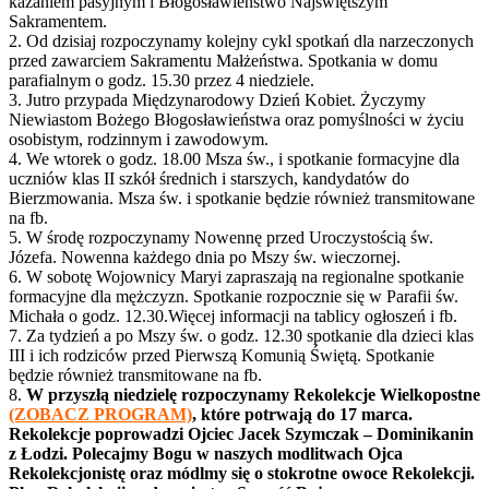
kazaniem pasyjnym i Błogosławieństwo Najświętszym
Sakramentem.
2. Od dzisiaj rozpoczynamy kolejny cykl spotkań dla narzeczonych
przed zawarciem Sakramentu Małżeństwa. Spotkania w domu
parafialnym o godz. 15.30 przez 4 niedziele.
3. Jutro przypada Międzynarodowy Dzień Kobiet. Życzymy
Niewiastom Bożego Błogosławieństwa oraz pomyślności w życiu
osobistym, rodzinnym i zawodowym.
4. We wtorek o godz. 18.00 Msza św., i spotkanie formacyjne dla
uczniów klas II szkół średnich i starszych, kandydatów do
Bierzmowania. Msza św. i spotkanie będzie również transmitowane
na fb.
5. W środę rozpoczynamy Nowennę przed Uroczystością św.
Józefa. Nowenna każdego dnia po Mszy św. wieczornej.
6. W sobotę Wojownicy Maryi zapraszają na regionalne spotkanie
formacyjne dla mężczyzn. Spotkanie rozpocznie się w Parafii św.
Michała o godz. 12.30.Więcej informacji na tablicy ogłoszeń i fb.
7. Za tydzień a po Mszy św. o godz. 12.30 spotkanie dla dzieci klas
III i ich rodziców przed Pierwszą Komunią Świętą. Spotkanie
będzie również transmitowane na fb.
8.
W przyszłą niedzielę rozpoczynamy Rekolekcje Wielkopostne
(ZOBACZ PROGRAM)
, które potrwają do 17 marca.
Rekolekcje poprowadzi Ojciec Jacek Szymczak – Dominikanin
z Łodzi. Polecajmy Bogu w naszych modlitwach Ojca
Rekolekcjonistę oraz módlmy się o stokrotne owoce Rekolekcji.