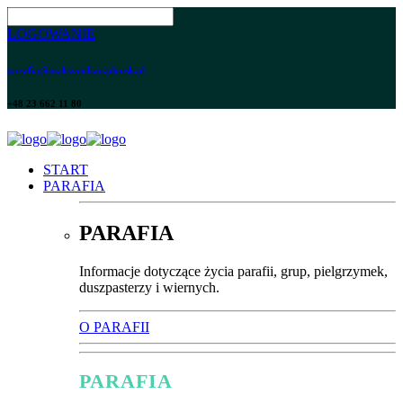
LOGOWANIE
parafia@maksymilian.plonsk.pl
+48 23 662 11 80
START
PARAFIA
PARAFIA
Informacje dotyczące życia parafii, grup, pielgrzymek,
duszpasterzy i wiernych.
O PARAFII
PARAFIA