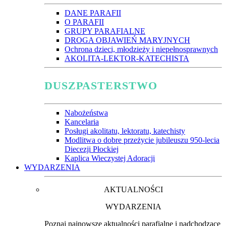
DANE PARAFII
O PARAFII
GRUPY PARAFIALNE
DROGA OBJAWIEŃ MARYJNYCH
Ochrona dzieci, młodzieży i niepełnosprawnych
AKOLITA-LEKTOR-KATECHISTA
DUSZPASTERSTWO
Nabożeństwa
Kancelaria
Posługi akolitatu, lektoratu, katechisty
Modlitwa o dobre przeżycie jubileuszu 950-lecia
Diecezji Płockiej
Kaplica Wieczystej Adoracji
WYDARZENIA
AKTUALNOŚCI
WYDARZENIA
Poznaj najnowsze aktualności parafialne i nadchodzące