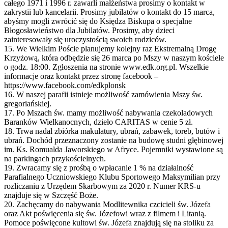
całego 1971 i 1996 r. zawarli małżeństwa prosimy o kontakt w
zakrystii lub kancelarii. Prosimy jubilatów o kontakt do 15 marca,
abyśmy mogli zwrócić się do Księdza Biskupa o specjalne
Błogosławieństwo dla Jubilatów. Prosimy, aby dzieci
zainteresowały się uroczystością swoich rodziców.
15. We Wielkim Poście planujemy kolejny raz Ekstremalną Drogę
Krzyżową, która odbędzie się 26 marca po Mszy w naszym kościele
o godz. 18:00. Zgłoszenia na stronie www.edk.org.pl. Wszelkie
informacje oraz kontakt przez stronę facebook –
https://www.facebook.com/edkplonsk
16. W naszej parafii istnieje możliwość zamówienia Mszy św.
gregoriańskiej.
17. Po Mszach św. mamy możliwość nabywania czekoladowych
Baranków Wielkanocnych, dzieło CARITAS w cenie 5 zł.
18. Trwa nadal zbiórka makulatury, ubrań, zabawek, toreb, butów i
ubrań. Dochód przeznaczony zostanie na budowę studni głębinowej
im. Ks. Romualda Jaworskiego w Afryce. Pojemniki wystawione są
na parkingach przykościelnych.
19. Zwracamy się z prośbą o wpłacanie 1 % na działalność
Parafialnego Uczniowskiego Klubu Sportowego Maksymilian przy
rozliczaniu z Urzędem Skarbowym za 2020 r. Numer KRS-u
znajduje się w Szczęść Boże.
20. Zachęcamy do nabywania Modlitewnika czcicieli św. Józefa
oraz Akt poświęcenia się św. Józefowi wraz z filmem i Litanią.
Pomoce poświęcone kultowi św. Józefa znajdują się na stoliku za