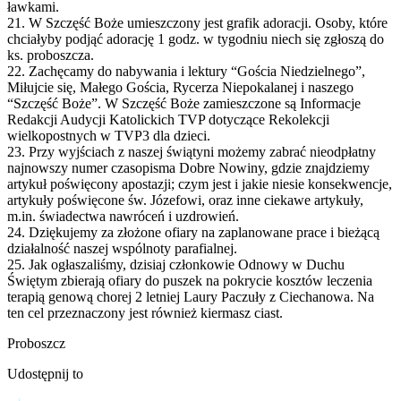
ławkami.
21. W Szczęść Boże umieszczony jest grafik adoracji. Osoby, które
chciałyby podjąć adorację 1 godz. w tygodniu niech się zgłoszą do
ks. proboszcza.
22. Zachęcamy do nabywania i lektury “Gościa Niedzielnego”,
Miłujcie się, Małego Gościa, Rycerza Niepokalanej i naszego
“Szczęść Boże”. W Szczęść Boże zamieszczone są Informacje
Redakcji Audycji Katolickich TVP dotyczące Rekolekcji
wielkopostnych w TVP3 dla dzieci.
23. Przy wyjściach z naszej świątyni możemy zabrać nieodpłatny
najnowszy numer czasopisma Dobre Nowiny, gdzie znajdziemy
artykuł poświęcony apostazji; czym jest i jakie niesie konsekwencje,
artykuły poświęcone św. Józefowi, oraz inne ciekawe artykuły,
m.in. świadectwa nawróceń i uzdrowień.
24. Dziękujemy za złożone ofiary na zaplanowane prace i bieżącą
działalność naszej wspólnoty parafialnej.
25. Jak ogłaszaliśmy, dzisiaj członkowie Odnowy w Duchu
Świętym zbierają ofiary do puszek na pokrycie kosztów leczenia
terapią genową chorej 2 letniej Laury Paczuły z Ciechanowa. Na
ten cel przeznaczony jest również kiermasz ciast.
Proboszcz
Udostępnij to