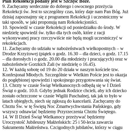
Plan Rekolekcji podany jest w Szczęść Boże.
9. Zachęcamy serdecznie do dobrego i owocnego przeżycia
Rekolekcji św. Jest to szczególny czas, który daje nam Pan Bóg. Już
dzisiaj zapoznajmy się z programem Rekolekcji i uczestniczmy w
taki sposób, w jaki proponują nam Rekolekcjoniści.
10. Spowiedź w czasie Rekolekcji od poniedziałku do środy. W
niedzielę spowiedź św. tylko dla tych osób, które z racji
wykonywanej pracy rzeczywiście nie będą mogli uczestniczyć w
rekolekcjach.
11. Zachęcamy do udziału w nabożeństwach wielkopostnych – w
Drodze Krzyżowej (piątek o godz. 16.30 – dla dzieci, o godz. 17.15
– dla dorosłych i o godz. 20.00 dla młodzieży i pracujących) oraz w
nabożeństwie Gorzkich Żali (w niedzielę o 16.45).
12. W każdą sobotę od 19 do 20 działa w naszym kościele tzw.
Konfesjonał Młodych. Szczególnie w Wielkim Poście jest to okazja
do pogłębionej spowiedzi i spokojnego przygotowania się świat.
13. Chrzty w czasie Świąt Wielkanocnych odbędą się w I Dzień
Świąt o godz. 10.0. Gdyby jednak Rodzice chcieli, aby ich dziecko
zostało ochrzczone w czasie Wigilii Paschalnej, tak jak to było w
latach ubiegłych, niech się zgłoszą do kancelarii. Zachęcamy do
Chrztu Św. w tę Świętą Noc Zmartwychwstania Pańskiego, gdy
wszyscy odnawiać będziemy Przyrzeczenia Chrztu Świętego.
14. W II Dzień Świąt Wielkanocy przeżywać będziemy
Uroczystość Jubileuszy Małżeńskich: 25 i 50-lecia zawarcia
Sakramentu Małżeństwa. Czcigodnych jubilatów, którzy w ciągu