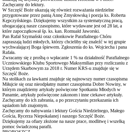
Zachęcamy do lektury.
W Szczęść Boże ukazują się również rozważania niedzielne
przygotowane przez panią Annę Zmysłowską i poezja ks. Roberta
Kępczyńskiego. Dziękujemy wszystkim za systematyczną pracą,
ubogacającą nasze czasopismo, które wydawane jest od 28 lat, a
które zapoczątkował śp. ks. kan. Romuald Jaworski.
Pan Rafał Szymański oraz członkowie Parafialnego Chóru
zapraszają ludzi młodych, którzy chcieliby się znaleźć w tej grupie
wychwalającej Boga śpiewem. Zgłoszenia do ks. Wojciecha i pana
Rafała.
Zwracamy się z prośbą o wpłacanie 1 % na działalność Parafialnego
Uczniowskiego Klubu Sportowego Maksymilian przy rozliczaniu z
Urzędem Skarbowym za 2018 r. Numer KRS-u znajduje się w
Szczęść Boże.
Na stolikach za ławkami znajduje się najnowszy numer czasopisma
Miłujcie się oraz nieodpłatny numer czasopisma Dobre Nowiny, w
którym znajdziemy artykuły poświęcone Spotkaniu Młodych w
Panamie, artykuły poświęcone zakonom i inne ciekawe artykuły.
Zachęcamy do ich zabrania, a po przeczytaniu przekazania ich
sąsiadom lub znajomym.
Zachęcamy do nabywania i lektury Gościa Niedzielnego, Małego
Gościa, Rycerza Niepokalanej i naszego Szczęść Boże.
Dziękujemy za ofiary złożone na nasze prace, modlitwę i wszelką
pomoc świadczoną parafii.
PROBOSZCZ