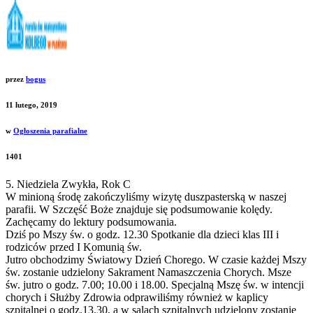
przez
bogus
11 lutego, 2019
w
Ogłoszenia parafialne
1401
5. Niedziela Zwykła, Rok C
W minioną środę zakończyliśmy wizytę duszpasterską w naszej
parafii. W Szczęść Boże znajduje się podsumowanie kolędy.
Zachęcamy do lektury podsumowania.
Dziś po Mszy św. o godz. 12.30 Spotkanie dla dzieci klas III i
rodziców przed I Komunią św.
Jutro obchodzimy Światowy Dzień Chorego. W czasie każdej Mszy
św. zostanie udzielony Sakrament Namaszczenia Chorych. Msze
św. jutro o godz. 7.00; 10.00 i 18.00. Specjalną Mszę św. w intencji
chorych i Służby Zdrowia odprawiliśmy również w kaplicy
szpitalnej o godz.13.30, a w salach szpitalnych udzielony zostanie