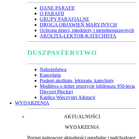
DANE PARAFII
O PARAFII
GRUPY PARAFIALNE
DROGA OBJAWIEŃ MARYJNYCH
Ochrona dzieci, młodzieży i niepełnosprawnych
AKOLITA-LEKTOR-KATECHISTA
DUSZPASTERSTWO
Nabożeństwa
Kancelaria
Posługi akolitatu, lektoratu, katechisty
Modlitwa o dobre przeżycie jubileuszu 950-lecia
Diecezji Płockiej
Kaplica Wieczystej Adoracji
WYDARZENIA
AKTUALNOŚCI
WYDARZENIA
Poznaj najnowsze aktualności parafialne i nadchodzące