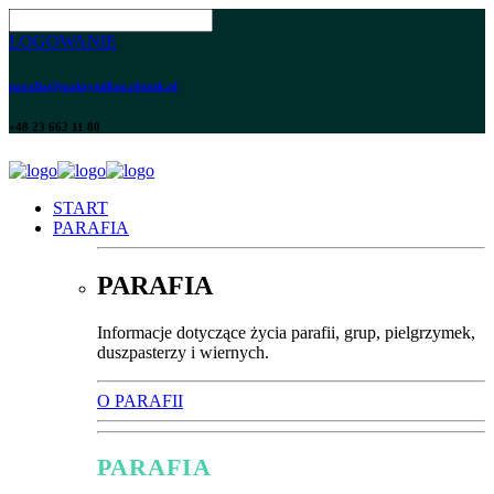
LOGOWANIE
parafia@maksymilian.plonsk.pl
+48 23 662 11 80
START
PARAFIA
PARAFIA
Informacje dotyczące życia parafii, grup, pielgrzymek,
duszpasterzy i wiernych.
O PARAFII
PARAFIA