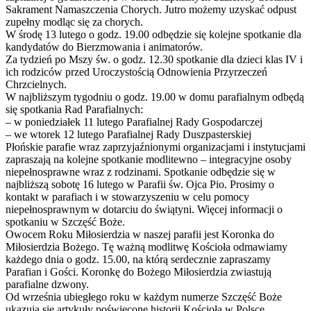
Sakrament Namaszczenia Chorych. Jutro możemy uzyskać odpust
zupełny modląc się za chorych.
W środę 13 lutego o godz. 19.00 odbędzie się kolejne spotkanie dla
kandydatów do Bierzmowania i animatorów.
Za tydzień po Mszy św. o godz. 12.30 spotkanie dla dzieci klas IV i
ich rodziców przed Uroczystością Odnowienia Przyrzeczeń
Chrzcielnych.
W najbliższym tygodniu o godz. 19.00 w domu parafialnym odbędą
się spotkania Rad Parafialnych:
– w poniedziałek 11 lutego Parafialnej Rady Gospodarczej
– we wtorek 12 lutego Parafialnej Rady Duszpasterskiej
Płońskie parafie wraz zaprzyjaźnionymi organizacjami i instytucjami
zapraszają na kolejne spotkanie modlitewno – integracyjne osoby
niepełnosprawne wraz z rodzinami. Spotkanie odbędzie się w
najbliższą sobotę 16 lutego w Parafii św. Ojca Pio. Prosimy o
kontakt w parafiach i w stowarzyszeniu w celu pomocy
niepełnosprawnym w dotarciu do świątyni. Więcej informacji o
spotkaniu w Szczęść Boże.
Owocem Roku Miłosierdzia w naszej parafii jest Koronka do
Miłosierdzia Bożego. Tę ważną modlitwę Kościoła odmawiamy
każdego dnia o godz. 15.00, na którą serdecznie zapraszamy
Parafian i Gości. Koronkę do Bożego Miłosierdzia zwiastują
parafialne dzwony.
Od września ubiegłego roku w każdym numerze Szczęść Boże
ukazują się artykuły poświecone historii Kościoła w Polsce.