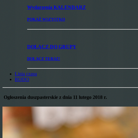
Wydarzenia
KALENDARZ
POKAŻ WSZYSTKO
DOŁĄCZ
DO GRUPY
DOŁĄCZ TERAZ!
Linia czasu
RODO
Ogłoszenia duszpasterskie z dnia 11 lutego 2018 r.