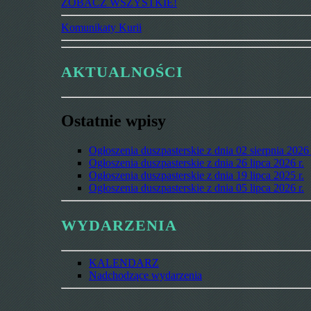
ZOBACZ WSZYSTKIE!
Komunikaty Kurii
AKTUALNOŚCI
Ostatnie wpisy
Ogłoszenia duszpasterskie z dnia 02 sierpnia 2026 
Ogłoszenia duszpasterskie z dnia 26 lipca 2026 r.
Ogłoszenia duszpasterskie z dnia 19 lipca 2025 r.
Ogłoszenia duszpasterskie z dnia 05 lipca 2026 r.
WYDARZENIA
KALENDARZ
Nadchodzące wydarzenia