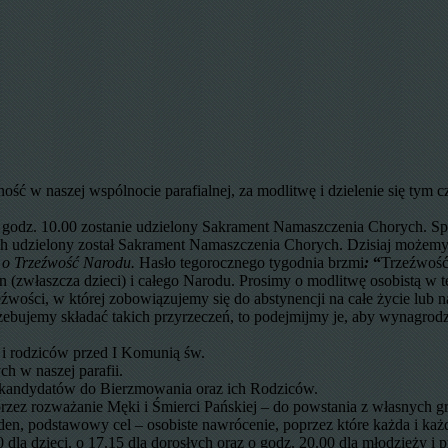
ść w naszej wspólnocie parafialnej, za modlitwę i dzielenie się tym 
odz. 10.00 zostanie udzielony Sakrament Namaszczenia Chorych. Spe
nych udzielony został Sakrament Namaszczenia Chorych. Dzisiaj możemy
 o Trzeźwość Narodu.
Hasło tegorocznego tygodnia brzmi
:
“
Trzeźwość
n (zwłaszcza dzieci) i całego Narodu. Prosimy o modlitwę osobistą w t
źwości, w której zobowiązujemy się do abstynencji na całe życie lub na
trzebujemy składać takich przyrzeczeń, to podejmijmy je, aby wynagrod
I i rodziców przed I Komunią św.
ch w naszej parafii.
 kandydatów do Bierzmowania oraz ich Rodziców.
zez rozważanie Męki i Śmierci Pańskiej – do powstania z własnych gr
en, podstawowy cel – osobiste nawrócenie, poprzez które każda i każd
30 dla dzieci, o 17.15 dla dorosłych oraz o godz. 20.00 dla młodzieży i