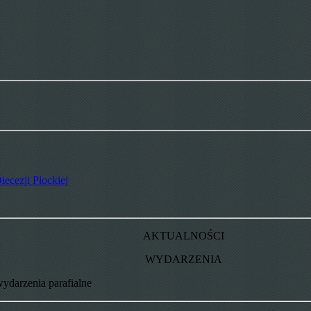
iecezji Płockiej
AKTUALNOŚCI
WYDARZENIA
wydarzenia parafialne