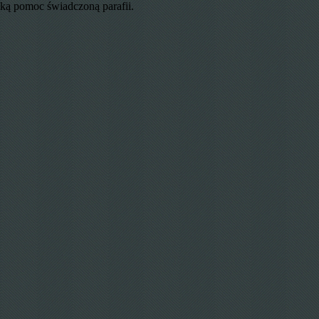
lką pomoc świadczoną parafii.