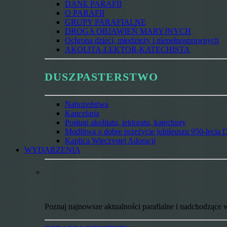
DANE PARAFII
O PARAFII
GRUPY PARAFIALNE
DROGA OBJAWIEŃ MARYJNYCH
Ochrona dzieci, młodzieży i niepełnosprawnych
AKOLITA-LEKTOR-KATECHISTA
DUSZPASTERSTWO
Nabożeństwa
Kancelaria
Posługi akolitatu, lektoratu, katechisty
Modlitwa o dobre przeżycie jubileuszu 950-lecia D
Kaplica Wieczystej Adoracji
WYDARZENIA
Poznaj najnowsze aktualności parafialne i nadchodzące 