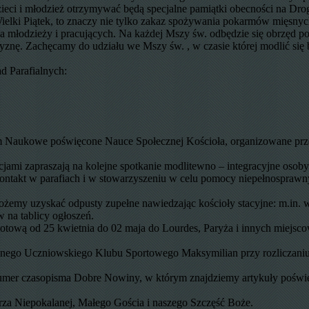
zieci i młodzież otrzymywać będą specjalne pamiątki obecności na D
elki Piątek, to znaczy nie tylko zakaz spożywania pokarmów mięsnych,
dla młodzieży i pracujących. Na każdej Mszy św. odbędzie się obrzęd 
zyznę. Zachęcamy do udziału we Mszy św. , w czasie której modlić si
d Parafialnych:
um Naukowe poświęcone Nauce Społecznej Kościoła, organizowane prze
ucjami zapraszają na kolejne spotkanie modlitewno – integracyjne oso
o kontakt w parafiach i w stowarzyszeniu w celu pomocy niepełnosprawn
emy uzyskać odpusty zupełne nawiedzając kościoły stacyjne: m.in. w
 na tablicy ogłoszeń.
ową od 25 kwietnia do 02 maja do Lourdes, Paryża i innych miejscow
ialnego Uczniowskiego Klubu Sportowego Maksymilian przy rozliczan
 numer czasopisma Dobre Nowiny, w którym znajdziemy artykuły poświ
rza Niepokalanej, Małego Gościa i naszego Szczęść Boże.