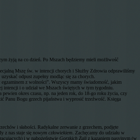
czym żyją na co dzień. Po Mszach będziemy mieli możliwość
cjalną Mszę św. w intencji chorych i Służby Zdrowia odprawiliśmy
 uzyskać odpust zupełny modląc się za chorych.
 egzaminem z wolności”. Wszyscy mamy świadomość, jakim
ej intencji i o udział we Mszach świętych w tym tygodniu.
 pewien okres czasu, np. na jeden rok, do 18-go roku życia, czy
zić Panu Bogu grzech pijaństwa i wyprosić trzeźwość. Księga
zechów i słabości. Radykalne zerwanie z grzechem, podjęte
y z nas staje się
nowym człowiekiem.
Zachęcamy do udziału w
 pracujących) i w nabożeństwie
Gorzkich Żali
z kazaniem pasyjnym (w