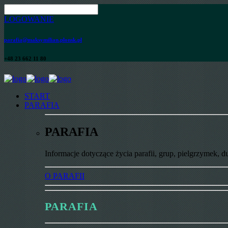
LOGOWANIE
parafia@maksymilian.plonsk.pl
+48 23 662 11 80
START
PARAFIA
PARAFIA
Informacje dotyczące życia parafii, grup, pielgrzymek, d
O PARAFII
PARAFIA