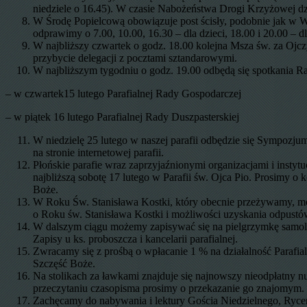
niedziele o 16.45). W czasie Nabożeństwa Drogi Krzyżowej d
W Środę Popielcową obowiązuje post ścisły, podobnie jak w Wi
odprawimy o 7.00, 10.00, 16.30 – dla dzieci, 18.00 i 20.00 – 
W najbliższy czwartek o godz. 18.00 kolejna Msza św. za Ojc
przybycie delegacji z pocztami sztandarowymi.
W najbliższym tygodniu o godz. 19.00 odbędą się spotkania Ra
– w czwartek15 lutego Parafialnej Rady Gospodarczej
– w piątek 16 lutego Parafialnej Rady Duszpasterskiej
W niedzielę 25 lutego w naszej parafii odbędzie się Sympozj
na stronie internetowej parafii.
Płońskie parafie wraz zaprzyjaźnionymi organizacjami i instyt
najbliższą sobotę 17 lutego w Parafii św. Ojca Pio. Prosimy 
Boże.
W Roku Św. Stanisława Kostki, który obecnie przeżywamy, moż
o Roku św. Stanisława Kostki i możliwości uzyskania odpustów
W dalszym ciągu możemy zapisywać się na pielgrzymkę samolot
Zapisy u ks. proboszcza i kancelarii parafialnej.
Zwracamy się z prośbą o wpłacanie 1 % na działalność Paraf
Szczęść Boże.
Na stolikach za ławkami znajduje się najnowszy nieodpłatny
przeczytaniu czasopisma prosimy o przekazanie go znajomym.
Zachęcamy do nabywania i lektury Gościa Niedzielnego, Ryce