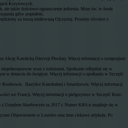
rogach Krzyżowych.
 ale także ilościowe ograniczenie jedzenia. Msze św. w środę
posypania głów popiołem.
ę będziemy za naszą umiłowaną Ojczyznę. Prosimy również o
z Akcję Katolicką Diecezji Płockiej. Więcej informacji o sympozjum
by niepełnosprawne wraz z rodzinami. Spotkanie odbędzie się w
ym w dotarciu do świątyni. Więcej informacji o spotkaniu w Szczęść
 Rostkowie, Bazylice Katedralnej i Smardzewie. Więcej informacji
ości we Francji. Więcej informacji o pielgrzymce w Szczęść Boże.
iu z Urzędem Skarbowym za 2017 r. Numer KRS-u znajduje się w
ęcone Objawieniom w Lourdes oraz inne ciekawe artykuły. Po