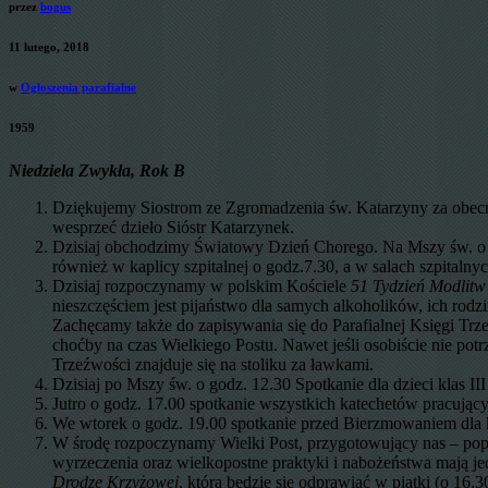
przez
bogus
11 lutego, 2018
w
Ogłoszenia parafialne
1959
Niedziela Zwykła, Rok B
Dziękujemy Siostrom ze Zgromadzenia św. Katarzyny za obecno
wesprzeć dzieło Sióstr Katarzynek.
Dzisiaj obchodzimy Światowy Dzień Chorego. Na Mszy św. o g
również w kaplicy szpitalnej o godz.7.30, a w salach szpital
Dzisiaj rozpoczynamy w polskim Kościele
51 Tydzień Modlitw
nieszczęściem jest pijaństwo dla samych alkoholików, ich rodzi
Zachęcamy także do zapisywania się do Parafialnej Księgi Trze
choćby na czas Wielkiego Postu. Nawet jeśli osobiście nie po
Trzeźwości znajduje się na stoliku za ławkami.
Dzisiaj po Mszy św. o godz. 12.30 Spotkanie dla dzieci klas II
Jutro o godz. 17.00 spotkanie wszystkich katechetów pracujący
We wtorek o godz. 19.00 spotkanie przed Bierzmowaniem dla
W środę rozpoczynamy Wielki Post, przygotowujący nas – popr
wyrzeczenia oraz wielkopostne praktyki i nabożeństwa mają jed
Drodze Krzyżowej
, która będzie się odprawiać w piątki (o 16.