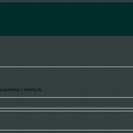
uszpasterzy i wiernych.