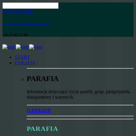
LOGOWANIE
parafia@maksymilian.plonsk.pl
+48 23 662 11 80
START
PARAFIA
PARAFIA
Informacje dotyczące życia parafii, grup, pielgrzymek,
duszpasterzy i wiernych.
O PARAFII
PARAFIA