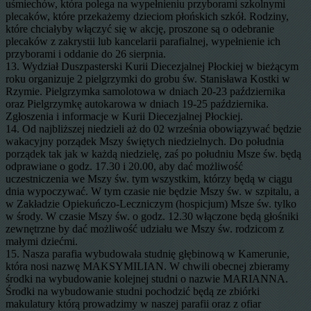
uśmiechów, która polega na wypełnieniu przyborami szkolnymi
plecaków, które przekażemy dzieciom płońskich szkół. Rodziny,
które chciałyby włączyć się w akcję, proszone są o odebranie
plecaków z zakrystii lub kancelarii parafialnej, wypełnienie ich
przyborami i oddanie do 26 sierpnia.
13. Wydział Duszpasterski Kurii Diecezjalnej Płockiej w bieżącym
roku organizuje 2 pielgrzymki do grobu św. Stanisława Kostki w
Rzymie. Pielgrzymka samolotowa w dniach 20-23 października
oraz Pielgrzymkę autokarowa w dniach 19-25 października.
Zgłoszenia i informacje w Kurii Diecezjalnej Płockiej.
14. Od najbliższej niedzieli aż do 02 września obowiązywać będzie
wakacyjny porządek Mszy świętych niedzielnych. Do południa
porządek tak jak w każdą niedzielę, zaś po południu Msze św. będą
odprawiane o godz. 17.30 i 20.00, aby dać możliwość
uczestniczenia we Mszy św. tym wszystkim, którzy będą w ciągu
dnia wypoczywać. W tym czasie nie będzie Mszy św. w szpitalu, a
w Zakładzie Opiekuńczo-Leczniczym (hospicjum) Msze św. tylko
w środy. W czasie Mszy św. o godz. 12.30 włączone będą głośniki
zewnętrzne by dać możliwość udziału we Mszy św. rodzicom z
małymi dziećmi.
15. Nasza parafia wybudowała studnię głębinową w Kamerunie,
która nosi nazwę MAKSYMILIAN. W chwili obecnej zbieramy
środki na wybudowanie kolejnej studni o nazwie MARIANNA.
Środki na wybudowanie studni pochodzić będą ze zbiórki
makulatury którą prowadzimy w naszej parafii oraz z ofiar