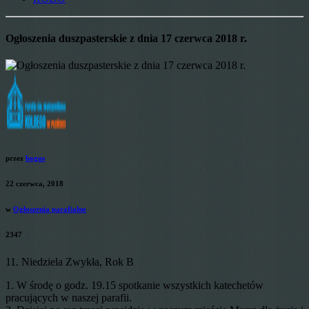
Ogłoszenia duszpasterskie z dnia 17 czerwca 2018 r.
przez
bogus
22 czerwca, 2018
w
Ogłoszenia parafialne
2347
11. Niedziela Zwykła, Rok B
1. W środę o godz. 19.15 spotkanie wszystkich katechetów
pracujących w naszej parafii.