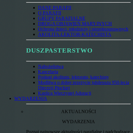
DANE PARAFII
O PARAFII
GRUPY PARAFIALNE
DROGA OBJAWIEŃ MARYJNYCH
Ochrona dzieci, młodzieży i niepełnosprawnych
AKOLITA-LEKTOR-KATECHISTA
DUSZPASTERSTWO
Nabożeństwa
Kancelaria
Posługi akolitatu, lektoratu, katechisty
Modlitwa o dobre przeżycie jubileuszu 950-lecia
Diecezji Płockiej
Kaplica Wieczystej Adoracji
WYDARZENIA
AKTUALNOŚCI
WYDARZENIA
Poznaj najnowsze aktualności parafialne i nadchodzące