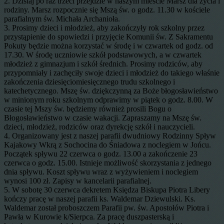
2. Dzisiaj po raz trzeci przejdzie w naszym mieście Marsz dla życia i
rodziny. Marsz rozpocznie się Mszą św. o godz. 11.30 w kościele
parafialnym św. Michała Archanioła.
3. Prosimy dzieci i młodzież, aby zakończyły rok szkolny przez
przystąpienie do spowiedzi i przyjęcie Komunii św. Z Sakramentu
Pokuty będzie można korzystać w środę i w czwartek od godz. od
17.30. W środę uczniowie szkół podstawowych, a w czwartek
młodzież z gimnazjum i szkół średnich. Prosimy rodziców, aby
przypomniały i zachęciły swoje dzieci i młodzież do takiego właśnie
zakończenia dziesięciomiesięcznego trudu szkolnego i
katechetycznego. Mszę św. dziękczynną za Boże błogosławieństwo
w minionym roku szkolnym odprawimy w piątek o godz. 8.00. W
czasie tej Mszy św. będziemy również prosili Bogu o
Błogosławieństwo w czasie wakacji. Zapraszamy na Mszę św.
dzieci, młodzież, rodziców oraz dyrekcję szkół i nauczycieli.
4. Organizowany jest z naszej parafii dwudniowy Rodzinny Spływ
Kajakowy Wkrą z Sochocina do Śniadowa z noclegiem w Jońcu.
Początek spływu 22 czerwca o godz. 13.00 a zakończenie 23
czerwca o godz. 15.00. Istnieje możliwość skorzystania z jednego
dnia spływu. Koszt spływu wraz z wyżywieniem i noclegiem
wynosi 100 zł. Zapisy w kancelarii parafialnej.
5. W sobotę 30 czerwca dekretem Księdza Biskupa Piotra Libery
kończy pracę w naszej parafii ks. Waldemar Dziewulski. Ks.
Waldemar został proboszczem Parafii pw. św. Apostołów Piotra i
Pawła w Kurowie k/Sierpca. Za pracę duszpasterską i