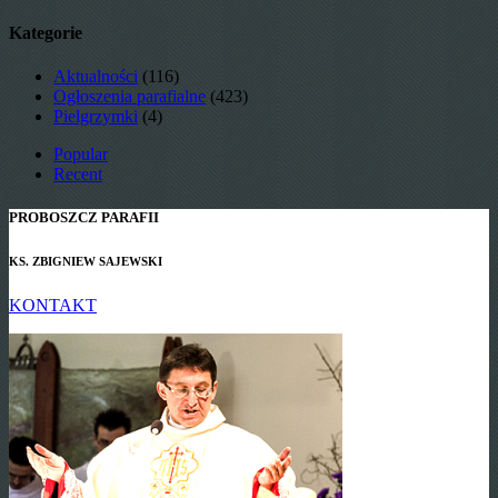
Kategorie
Aktualności
(116)
Ogłoszenia parafialne
(423)
Pielgrzymki
(4)
Popular
Recent
PROBOSZCZ PARAFII
KS. ZBIGNIEW SAJEWSKI
KONTAKT