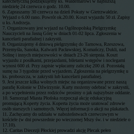
katechetyczną podziękujemy ks. Waldemarowi w najbliższą
niedzielę 24 czerwca o godz. 10.00.
6. Zapraszamy 30 czerwca na dzień Pokuty w Gietrzwałdzie.
Wyjazd o 6.00 rano. Powrót ok.20.00. Koszt wyjazdu 50 zł. Zapisy
u ks. Andrzeja.
7. Organizowany jest wyjazd na Ogólnopolską Pielgrzymkę
Nauczycieli na Jasną Górę w dniach 01-02 lipca. Zgłoszenia w
kancelarii parafialnej i zakrystii.
8. Organizujemy 4 dniową pielgrzymkę do Tarnowa, Rzeszowa,
Przemyśla, Sanoka, Kalwarii Pacławskiej, Komańczy, Dukli, nad
Solinę i innych miejscowości w dniach 23-26 sierpnia. Koszt
wyjazdu z posiłkami, przejazdami, biletami wstępów i noclegami
wynosi 600 zł. Przy zapisie wpłacamy zaliczkę 200 zł. Pozostałą
sumę na 3 tygodnie przed wyjazdem. Zgłoszenia na pielgrzymkę u
ks. proboszcza, w zakrystii lub kancelarii parafialnej.
9. Jest jeszcze kilka wolnych miejsc na organizowane przez naszą
parafię Kolonie w Dźwirzynie. Karty możemy odebrać w zakrystii,
a po wypełnieniu przez rodziców prosimy o jak najszybsze oddanie.
10. Samorząd Miasta Płońska rozpoczął akcję edukacyjną
promującą Koperty życia. Koperta życia może uratować zdrowie
osób starszych i samotnych. Więcej informacji o akcji na plakatach.
11. Zachęcamy do udziału w nabożeństwach czerwcowym w
kościele (w dni powszednie po wieczornej Mszy św. i w niedziele o
17.10).
12. Caritas Diecezji Płockiej prowadzi akcję Plecak pełen