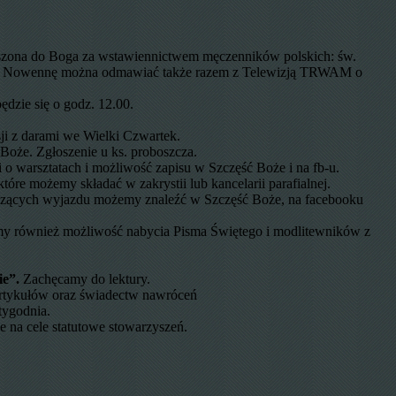
oszona do Boga za wstawiennictwem męczenników polskich: św.
17.30. Nowennę można odmawiać także razem z Telewizją TRWAM o
dzie się o godz. 12.00.
sji z darami we Wielki Czwartek.
Boże. Zgłoszenie u ks. proboszcza.
i o warsztatach i możliwość zapisu w Szczęść Boże i na fb-u.
które możemy składać w zakrystii lub kancelarii parafialnej.
otyczących wyjazdu możemy znaleźć w Szczęść Boże, na facebooku
my również możliwość nabycia Pisma Świętego i modlitewników z
ie”.
Zachęcamy do lektury.
artykułów oraz świadectw nawróceń
tygodnia.
 na cele statutowe stowarzyszeń.