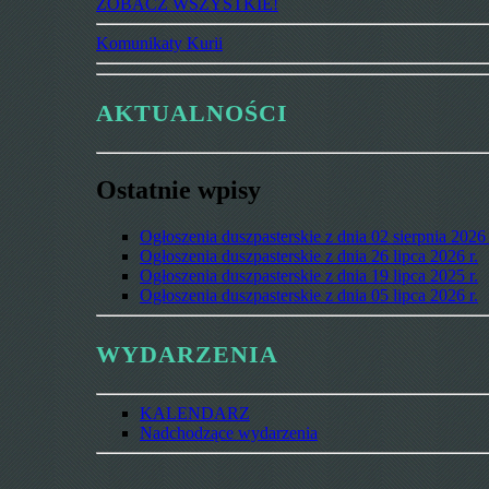
ZOBACZ WSZYSTKIE!
Komunikaty Kurii
AKTUALNOŚCI
Ostatnie wpisy
Ogłoszenia duszpasterskie z dnia 02 sierpnia 2026 
Ogłoszenia duszpasterskie z dnia 26 lipca 2026 r.
Ogłoszenia duszpasterskie z dnia 19 lipca 2025 r.
Ogłoszenia duszpasterskie z dnia 05 lipca 2026 r.
WYDARZENIA
KALENDARZ
Nadchodzące wydarzenia