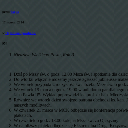
przez
bogus
17 marca, 2024
w
Ogłoszenia parafialne
954
Niedziela Wielkiego Postu, Rok B
Dziś po Mszy św. o godz. 12.00 Msza św. i spotkanie dla dzi
Do wtorku włącznie możemy jeszcze zgłaszać jubileusze małże
We wtorek przypada Uroczystość św. Józefa. Msze św. o godz. 
We wtorek 19 marca o godz. 19.00 w auli domu parafialnego o
Jana Pawła II
”.
Wykład poprowadzi ks. prof. dr hab. Mieczys
Również we wtorek dzień swojego patrona obchodzi ks. kan. Jó
naszych modlitwach.
W czwartek 21 marca w MCK odbędzie się konferencja poświę
plakatach.
W czwartek o godz. 18.00 kolejna Msza św. za Ojczyznę.
W najbliższy piątek odbędzie się Ekstremalna Droga Krzyżowa