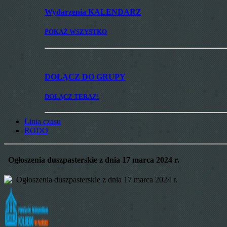
Wydarzenia
KALENDARZ
POKAŻ WSZYSTKO
DOŁĄCZ
DO GRUPY
DOŁĄCZ TERAZ!
Linia czasu
RODO
Ogłoszenia duszpasterskie z dnia 17 marca 2024 r.