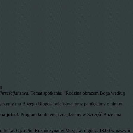
I.
Chrześcijaństwa
.
Temat spotkania: “Rodzina obrazem Boga według
t. Życzymy mu Bożego Błogosławieństwa, oraz pamiętajmy o nim w
na jutro
!. Program konferencji znajdziemy w Szczęść Boże i na
arafii św. Ojca Pio. Rozpoczynamy Mszą św. o godz. 18.00 w naszym