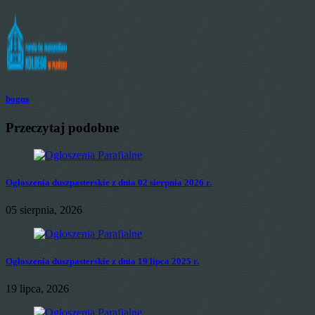
bogus
Przeczytaj podobne
Ogłoszenia duszpasterskie z dnia 02 sierpnia 2026 r.
05 sierpnia, 2026
Ogłoszenia duszpasterskie z dnia 19 lipca 2025 r.
19 lipca, 2026