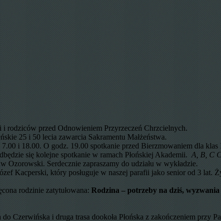
eci i rodziców przed Odnowieniem Przyrzeczeń Chrzcielnych.
ńskie 25 i 50 lecia zawarcia Sakramentu Małżeństwa.
7.00 i 18.00. O godz. 19.00 spotkanie przed Bierzmowaniem dla klas I
dbędzie się kolejne spotkanie w ramach Płońskiej Akademii.
A, B, C 
ław Ozorowski. Serdecznie zapraszamy do udziału w wykładzie.
zef Kacperski, który posługuje w naszej parafii jako senior od 3 la
cona rodzinie zatytułowana:
Rodzina – potrzeby na dziś, wyzwania 
 do Czerwińska i druga trasa dookoła Płońska z zakończeniem przy P