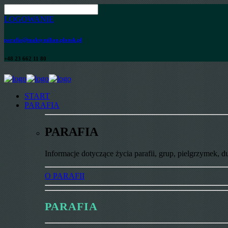
LOGOWANIE
parafia@maksymilian.plonsk.pl
+48 23 662 11 80
START
PARAFIA
PARAFIA
Informacje dotyczące życia parafii, grup, pielgrzymek, d
O PARAFII
PARAFIA