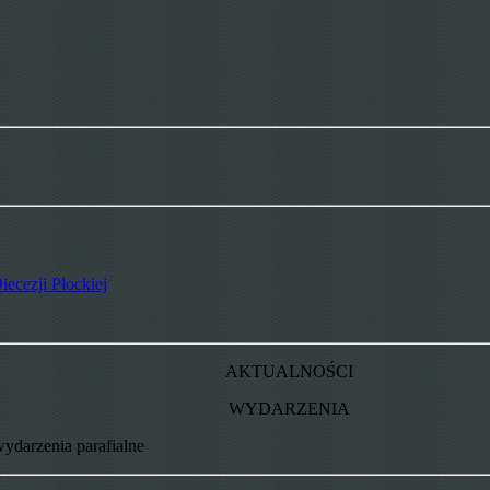
iecezji Płockiej
AKTUALNOŚCI
WYDARZENIA
wydarzenia parafialne