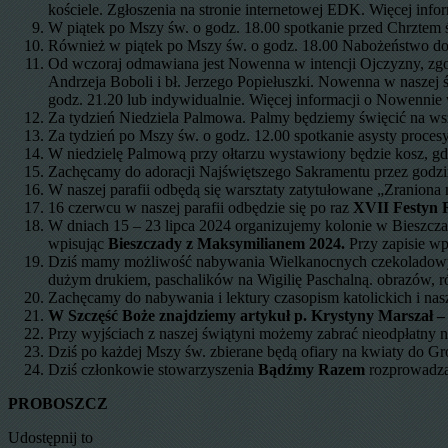
kościele. Zgłoszenia na stronie internetowej EDK. Więcej info
W piątek po Mszy św. o godz. 18.00 spotkanie przed Chrztem ś
Również w piątek po Mszy św. o godz. 18.00 Nabożeństwo do
Od wczoraj odmawiana jest Nowenna w intencji Ojczyzny, zg
Andrzeja Boboli i bł. Jerzego Popiełuszki. Nowenna w nasze
godz. 21.20 lub indywidualnie. Więcej informacji o Nowenni
Za tydzień Niedziela Palmowa. Palmy będziemy święcić na wsz
Za tydzień po Mszy św. o godz. 12.00 spotkanie asysty procesy
W niedzielę Palmową przy ołtarzu wystawiony będzie kosz, gdzi
Zachęcamy do adoracji Najświętszego Sakramentu przez godzin
W naszej parafii odbędą się warsztaty zatytułowane „Zraniona 
16 czerwcu w naszej parafii odbędzie się po raz
XVII Festyn 
W dniach 15 – 23 lipca 2024 organizujemy kolonie w Bieszcza
wpisując
Bieszczady z Maksymilianem 2024.
Przy zapisie wp
Dziś mamy możliwość nabywania Wielkanocnych czekoladowych
dużym drukiem, paschalików na Wigilię Paschalną. obrazów, 
Zachęcamy do nabywania i lektury czasopism katolickich i na
W Szczęść Boże znajdziemy artykuł p. Krystyny Marszał –
Przy wyjściach z naszej świątyni możemy zabrać nieodpłatny
Dziś po każdej Mszy św. zbierane będą ofiary na kwiaty do G
Dziś członkowie stowarzyszenia
Bądźmy Razem
rozprowadzaj
PROBOSZCZ
Udostępnij to