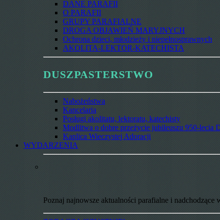
DANE PARAFII
O PARAFII
GRUPY PARAFIALNE
DROGA OBJAWIEŃ MARYJNYCH
Ochrona dzieci, młodzieży i niepełnosprawnych
AKOLITA-LEKTOR-KATECHISTA
DUSZPASTERSTWO
Nabożeństwa
Kancelaria
Posługi akolitatu, lektoratu, katechisty
Modlitwa o dobre przeżycie jubileuszu 950-lecia D
Kaplica Wieczystej Adoracji
WYDARZENIA
Poznaj najnowsze aktualności parafialne i nadchodzące 