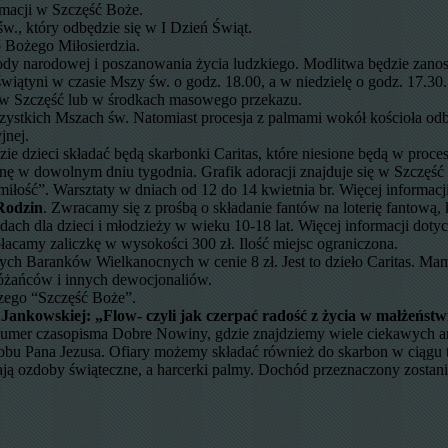
rmacji w Szczęść Boże.
w., który odbędzie się w I Dzień Świąt.
 Bożego Miłosierdzia.
ody narodowej i poszanowania życia ludzkiego. Modlitwa będzie zan
j świątyni w czasie Mszy św. o godz. 18.00, a w niedzielę o godz. 
e w Szczęść lub w środkach masowego przekazu.
ystkich Mszach św. Natomiast procesja z palmami wokół kościoła odbę
jnej.
e dzieci składać będą skarbonki Caritas, które niesione będą w proce
ę w dowolnym dniu tygodnia. Grafik adoracji znajduje się w Szczęść 
miłość”. Warsztaty w dniach od 12 do 14 kwietnia br. Więcej informacj
Rodzin
. Zwracamy się z prośbą o składanie fantów na loterię fantową, 
dach dla dzieci i młodzieży w wieku 10-18 lat. Więcej informacji d
łacamy zaliczkę w wysokości 300 zł. Ilość miejsc ograniczona.
 Baranków Wielkanocnych w cenie 8 zł. Jest to dzieło Caritas. Ma
różańców i innych dewocjonaliów.
szego “Szczęść Boże”.
 Jankowskiej: „
Flow- czyli jak czerpać radość z życia w małżeństw
 numer czasopisma Dobre Nowiny, gdzie znajdziemy wiele ciekawych 
robu Pana Jezusa. Ofiary możemy składać również do skarbon w ciągu 
ą ozdoby świąteczne, a harcerki palmy. Dochód przeznaczony zostanie