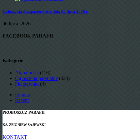
Ogłoszenia duszpasterskie z dnia 05 lipca 2026 r.
06 lipca, 2026
FACEBOOK PARAFII
Kategorie
Aktualności
(116)
Ogłoszenia parafialne
(423)
Pielgrzymki
(4)
Popular
Recent
PROBOSZCZ PARAFII
KS. ZBIGNIEW SAJEWSKI
KONTAKT