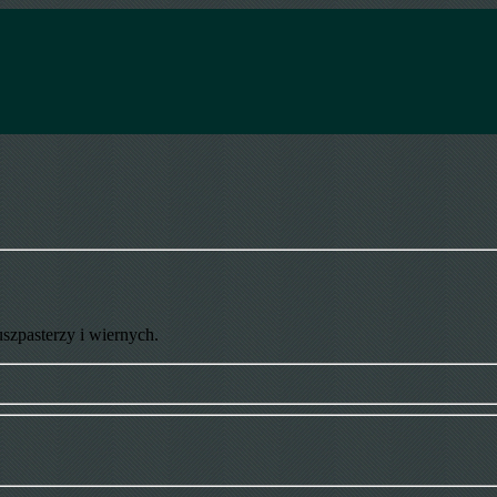
uszpasterzy i wiernych.