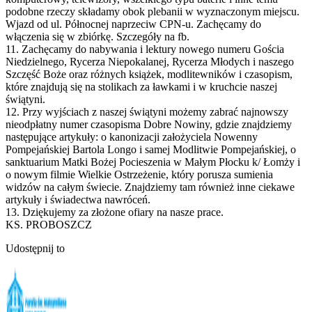
podobne rzeczy składamy obok plebanii w wyznaczonym miejscu.
Wjazd od ul. Północnej naprzeciw CPN-u. Zachęcamy do
włączenia się w zbiórkę. Szczegóły na fb.
11. Zachęcamy do nabywania i lektury nowego numeru Gościa
Niedzielnego, Rycerza Niepokalanej, Rycerza Młodych i naszego
Szczęść Boże oraz różnych książek, modlitewników i czasopism,
które znajdują się na stolikach za ławkami i w kruchcie naszej
świątyni.
12. Przy wyjściach z naszej świątyni możemy zabrać najnowszy
nieodpłatny numer czasopisma Dobre Nowiny, gdzie znajdziemy
następujące artykuły: o kanonizacji założyciela Nowenny
Pompejańskiej Bartola Longo i samej Modlitwie Pompejańskiej, o
sanktuarium Matki Bożej Pocieszenia w Małym Płocku k/ Łomży i
o nowym filmie Wielkie Ostrzeżenie, który porusza sumienia
widzów na całym świecie. Znajdziemy tam również inne ciekawe
artykuły i świadectwa nawróceń.
13. Dziękujemy za złożone ofiary na nasze prace.
KS. PROBOSZCZ
Udostępnij to