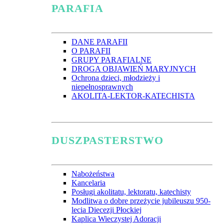
PARAFIA
DANE PARAFII
O PARAFII
GRUPY PARAFIALNE
DROGA OBJAWIEŃ MARYJNYCH
Ochrona dzieci, młodzieży i
niepełnosprawnych
AKOLITA-LEKTOR-KATECHISTA
DUSZPASTERSTWO
Nabożeństwa
Kancelaria
Posługi akolitatu, lektoratu, katechisty
Modlitwa o dobre przeżycie jubileuszu 950-
lecia Diecezji Płockiej
Kaplica Wieczystej Adoracji