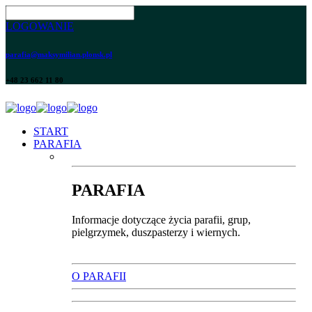
LOGOWANIE
parafia@maksymilian.plonsk.pl
+48 23 662 11 80
START
PARAFIA
PARAFIA
Informacje dotyczące życia parafii, grup,
pielgrzymek, duszpasterzy i wiernych.
O PARAFII