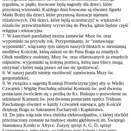
tygodnia, w piątki, losowane będą nagrody dla dzieci, które
przyniosą wizerunki. Każdego dnia losowane są również figurki
Matki Bożej dla dzieci, które przyniosą ilustracje tajemnic
różańcowych. Dla dzieci, które będą uczestniczyć w większości
różańców przewidzieliśmy wycieczkę do Płocka, gdzie będzie część
religijna i rekreacyjna.
7. W kancelarii parafialnej można zamawiać Msze św. oraz
wypominki na przyszły rok. Przypominamy, że “zamawiając
wypominki”, włączamy tym samym naszych bliskich w nieustanną
modlitwę Kościoła, którą zanosi on do Pana Boga za zmarłych.
Obok modlitwy osobistej, Mszy św. oraz ofiarowanych za zmarłych
odpustów, wypominki są kolejną pomocą, którą nasi bliscy mogą
otrzymać i której mają prawo od nas się spodziewać.
8. W naszej parafii istnieje możliwość zamówienia Mszy św.
gregoriańskiej.
9. W związku z sugestią Komisji Przedwizytacyjnej aby w Wielki
Czwartek i Wigilię Paschalną udzielać Komunii św. pod dwiema
postaciami zwróciłem się z prośbą do Ks. Biskupa o pozwolenie na
udzielanie Komunii św. pod dwiema postaciami oprócz Triduum
Paschalnego również w każdy I czwartek miesiąca, gdy Kościół
dziękuję Bogu za Sakrament Eucharystii i Kapłaństwa.
10. Do jutra włącznie trwa zbiórka elektroodpadów, z której dochód
przeznaczony zostanie na budowę studni głębinowej im. Świętego
Stanisława Kostki w Afryce. Zużyty sprzęt A, G, D, sprzęt
komputerowy, telewizory, wszelkiego typu baterie i inne temu