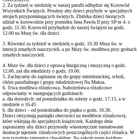
2. Za tydzień w niedzielę w naszej parafii odbędzie się Korowód
Wszystkich Świętych. Prosimy aby dzieci przybyły w specjalnych
strojach przypominających świętych. Zbiórka dzieci biorących
udział w korowodzie przy pomniku Jana Pawła II przy SP nr 4. o
godz. 11.30. Korowód przybędzie do naszej świątyni na godz.
12.00 na Mszę św. dla dzieci.
3. Również za tydzień w niedzielę o godz. 10.30 Msza św. w
intencji zmarłych nauczycieli, a po Mszy św. modlitwa przy grobach
zmarłych nauczycieli.
4. Msze św. dla dzieci z oprawą liturgiczną i muzyczną o godz.
12.00, zaś dla młodzieży o godz. 19.00.
5. Zachęcamy do zapisania się do grupy ministranckiej, scholi,
chóru parafialnego i grupy młodzieżowej Na Maksa.
6. Trwa modlitwa różańcowa. Nabożeństwa różańcowe
odprawiamy w następujących godzinach:
a. dla dorosłych: od poniedziałku do soboty o godz. 17.15, a w
niedziele o 16.45
b. dla dzieci – od poniedziałku do piątku o godz. 16.30.
Dzieci otrzymują pamiątki obecności na modlitwie różańcowej,
które wklejają do specjalnych książeczek. Każdego dnia
zapraszamy aby dzieci przynosiły własnoręcznie namalowane
ilustracje tajemnic różańcowych poszczególnych części różańca. W
tym tygodniu tajemnice chwalebne. Na zakończenie każdego