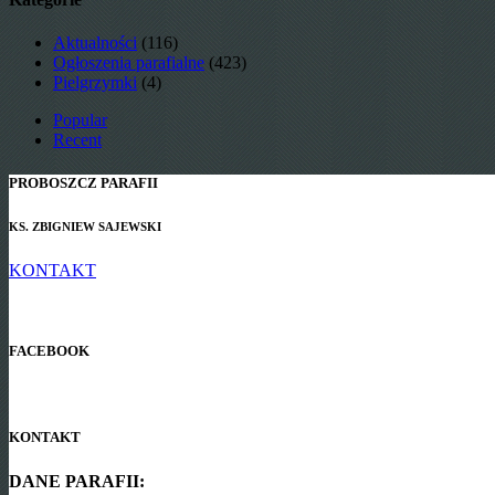
Aktualności
(116)
Ogłoszenia parafialne
(423)
Pielgrzymki
(4)
Popular
Recent
PROBOSZCZ PARAFII
KS. ZBIGNIEW SAJEWSKI
KONTAKT
FACEBOOK
KONTAKT
DANE PARAFII: