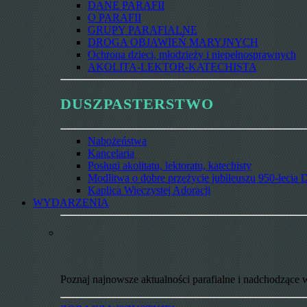
DANE PARAFII
O PARAFII
GRUPY PARAFIALNE
DROGA OBJAWIEŃ MARYJNYCH
Ochrona dzieci, młodzieży i niepełnosprawnych
AKOLITA-LEKTOR-KATECHISTA
DUSZPASTERSTWO
Nabożeństwa
Kancelaria
Posługi akolitatu, lektoratu, katechisty
Modlitwa o dobre przeżycie jubileuszu 950-lecia D
Kaplica Wieczystej Adoracji
WYDARZENIA
Poznaj najnowsze aktualności parafialne i nadchodzące 