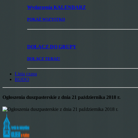
Wydarzenia
KALENDARZ
POKAŻ WSZYSTKO
DOŁĄCZ
DO GRUPY
DOŁĄCZ TERAZ!
Linia czasu
RODO
Ogłoszenia duszpasterskie z dnia 21 października 2018 r.