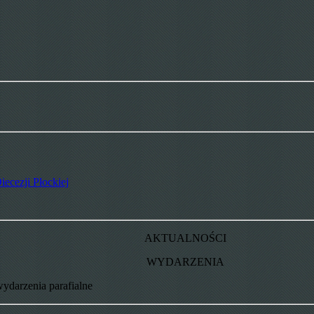
iecezji Płockiej
AKTUALNOŚCI
WYDARZENIA
wydarzenia parafialne