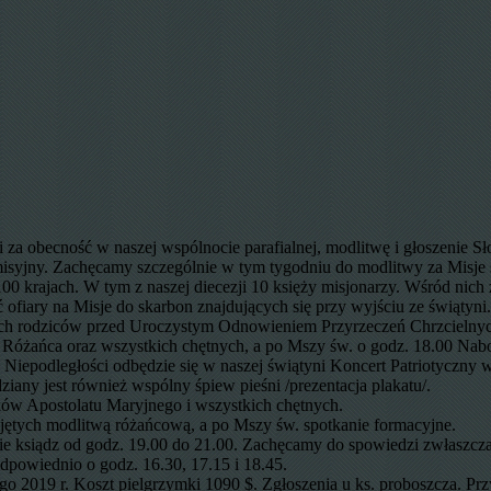
za obecność w naszej wspólnocie parafialnej, modlitwę i głoszenie S
isyjny. Zachęcamy szczególnie w tym tygodniu do modlitwy za Misje św.
100 krajach. W tym z naszej diecezji 10 księży misjonarzy. Wśród nich 
iary na Misje do skarbon znajdujących się przy wyjściu ze świątyni.
az ich rodziców przed Uroczystym Odnowieniem Przyrzeczeń Chrzcielny
o Różańca oraz wszystkich chętnych, a po Mszy św. o godz. 18.00 Nab
ia Niepodległości odbędzie się w naszej świątyni Koncert Patriotyczn
iany jest również wspólny śpiew pieśni /prezentacja plakatu/.
nków Apostolatu Maryjnego i wszystkich chętnych.
objętych modlitwą różańcową, a po Mszy św. spotkanie formacyjne.
ie ksiądz od godz. 19.00 do 21.00. Zachęcamy do spowiedzi zwłaszcza
dpowiednio o godz. 16.30, 17.15 i 18.45.
o 2019 r. Koszt pielgrzymki 1090 $. Zgłoszenia u ks. proboszcza. Pr