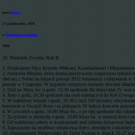
przez
bogus
21 października, 2018
w
Ogłoszenia parafialne
1960
29. Niedziela Zwykła, Rok B
1. Dziękujemy Ojcu Jerzemu Wilkowi, Kamilianinowi i Misjonarzowi 
2. Niedziela Misyjna, którą dzisiaj przeżywamy rozpoczyna tydzień m
obecnej z Polski na misjach pracuje 2032 misjonarzy i misjonarek w 
pracuje w Urugwaju. W tygodniu misyjnym możemy również składać of
3. Dziś po Mszy św. o godz. 12.30 spotkanie dla dzieci klas IV or
4. Jutro o godz. 16.30 spotkanie dla osób należących do Kół Żyweg
5. W najbliższy wtorek o godz. 18.30 z racji 100 rocznicy odzyskan
koncercie w Szczęść Boże i na plakatach. W trakcie koncertu przewidz
6. W czwartek o godz. 18.00 Msza św., a po niej spotkanie dla czło
7. Za tydzień w niedzielę o godz. 10.00 Msza św. w intencji dzieci 
8. Od najbliższej soboty w konfesjonale pod chórem dyżurować będz
9. Zapraszamy na modlitwę różańcową dzieci, dorosłych i młodzież o
10. Organizujemy Pielgrzymkę do Ziemi Świętej w dniach 20-27 luteg