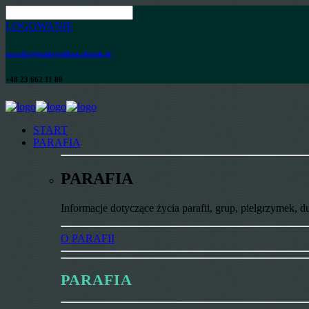
LOGOWANIE
parafia@maksymilian.plonsk.pl
+48 23 662 11 80
START
PARAFIA
PARAFIA
Informacje dotyczące życia parafii, grup, pielgrzymek, d
O PARAFII
PARAFIA