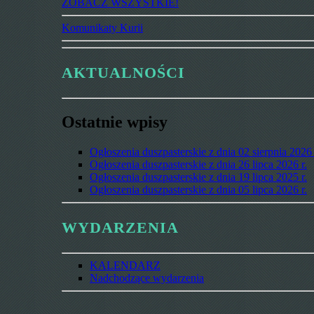
ZOBACZ WSZYSTKIE!
Komunikaty Kurii
AKTUALNOŚCI
Ostatnie wpisy
Ogłoszenia duszpasterskie z dnia 02 sierpnia 2026 
Ogłoszenia duszpasterskie z dnia 26 lipca 2026 r.
Ogłoszenia duszpasterskie z dnia 19 lipca 2025 r.
Ogłoszenia duszpasterskie z dnia 05 lipca 2026 r.
WYDARZENIA
KALENDARZ
Nadchodzące wydarzenia