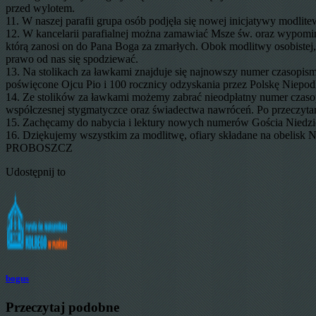
przed wylotem.
11. W naszej parafii grupa osób podjęła się nowej inicjatywy modlit
12. W kancelarii parafialnej można zamawiać Msze św. oraz wypomi
którą zanosi on do Pana Boga za zmarłych. Obok modlitwy osobistej
prawo od nas się spodziewać.
13. Na stolikach za ławkami znajduje się najnowszy numer czasopism
poświęcone Ojcu Pio i 100 rocznicy odzyskania przez Polskę Niepo
14. Ze stolików za ławkami możemy zabrać nieodpłatny numer czasopi
współczesnej stygmatyczce oraz świadectwa nawróceń. Po przeczyta
15. Zachęcamy do nabycia i lektury nowych numerów Gościa Niedzi
16. Dziękujemy wszystkim za modlitwę, ofiary składane na obelisk N
PROBOSZCZ
Udostępnij to
bogus
Przeczytaj podobne