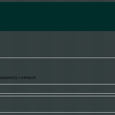
uszpasterzy i wiernych.