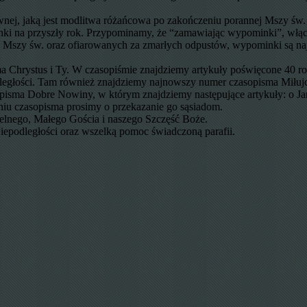
ewnej, jaką jest modlitwa różańcowa po zakończeniu porannej Mszy św.
nki na przyszły rok. Przypominamy, że “zamawiając wypominki”, włą
, Mszy św. oraz ofiarowanych za zmarłych odpustów, wypominki są najw
a Chrystus i Ty. W czasopiśmie znajdziemy artykuły poświęcone 40 ro
dległości. Tam również znajdziemy najnowszy numer czasopisma Miłuj
sma Dobre Nowiny, w którym znajdziemy następujące artykuły: o Janie
niu czasopisma prosimy o przekazanie go sąsiadom.
elnego, Małego Gościa i naszego Szczęść Boże.
iepodległości oraz wszelką pomoc świadczoną parafii.