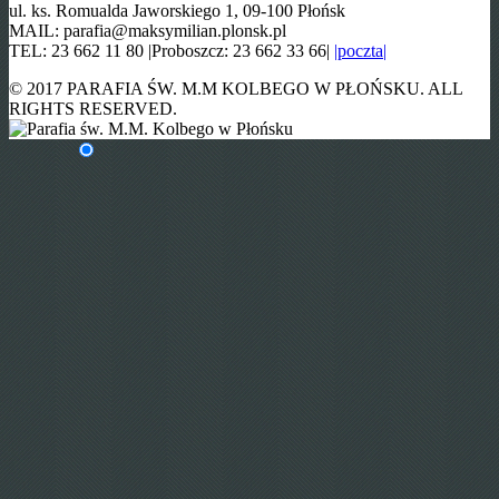
ul. ks. Romualda Jaworskiego 1, 09-100 Płońsk
MAIL: parafia@maksymilian.plonsk.pl
TEL: 23 662 11 80 |Proboszcz: 23 662 33 66|
|poczta|
© 2017 PARAFIA ŚW. M.M KOLBEGO W PŁOŃSKU. ALL
RIGHTS RESERVED.