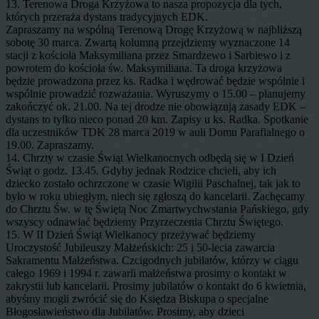
13. Terenowa Droga Krzyżowa to nasza propozycja dla tych,
których przeraża dystans tradycyjnych EDK.
Zapraszamy na wspólną Terenową Drogę Krzyżową w najbliższą
sobotę 30 marca. Zwartą kolumną przejdziemy wyznaczone 14
stacji z kościoła Maksymiliana przez Smardzewo i Sarbiewo i z
powrotem do kościoła św. Maksymiliana. Ta droga krzyżowa
będzie prowadzona przez ks. Radka i wędrować będzie wspólnie i
wspólnie prowadzić rozważania. Wyruszymy o 15.00 – planujemy
zakończyć ok. 21.00. Na tej drodze nie obowiązują zasady EDK –
dystans to tylko nieco ponad 20 km. Zapisy u ks. Radka. Spotkanie
dla uczestników TDK 28 marca 2019 w auli Domu Parafialnego o
19.00. Zapraszamy.
14. Chrzty w czasie Świąt Wielkanocnych odbędą się w I Dzień
Świąt o godz. 13.45. Gdyby jednak Rodzice chcieli, aby ich
dziecko zostało ochrzczone w czasie Wigilii Paschalnej, tak jak to
było w roku ubiegłym, niech się zgłoszą do kancelarii. Zachęcamy
do Chrztu Św. w tę Świętą Noc Zmartwychwstania Pańskiego, gdy
wszyscy odnawiać będziemy Przyrzeczenia Chrztu Świętego.
15. W II Dzień Świąt Wielkanocy przeżywać będziemy
Uroczystość Jubileuszy Małżeńskich: 25 i 50-lecia zawarcia
Sakramentu Małżeństwa. Czcigodnych jubilatów, którzy w ciągu
całego 1969 i 1994 r. zawarli małżeństwa prosimy o kontakt w
zakrystii lub kancelarii. Prosimy jubilatów o kontakt do 6 kwietnia,
abyśmy mogli zwrócić się do Księdza Biskupa o specjalne
Błogosławieństwo dla Jubilatów. Prosimy, aby dzieci