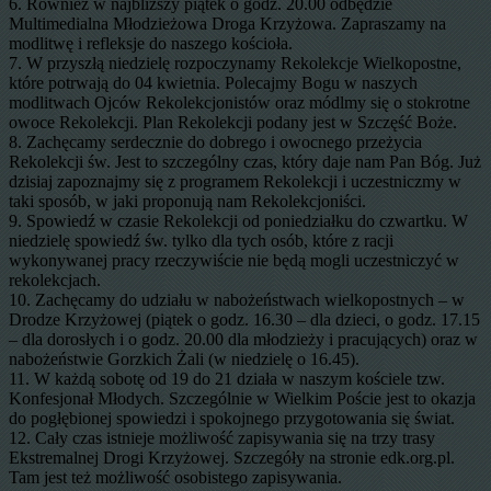
6. Również w najbliższy piątek o godz. 20.00 odbędzie
Multimedialna Młodzieżowa Droga Krzyżowa. Zapraszamy na
modlitwę i refleksje do naszego kościoła.
7. W przyszłą niedzielę rozpoczynamy Rekolekcje Wielkopostne,
które potrwają do 04 kwietnia. Polecajmy Bogu w naszych
modlitwach Ojców Rekolekcjonistów oraz módlmy się o stokrotne
owoce Rekolekcji. Plan Rekolekcji podany jest w Szczęść Boże.
8. Zachęcamy serdecznie do dobrego i owocnego przeżycia
Rekolekcji św. Jest to szczególny czas, który daje nam Pan Bóg. Już
dzisiaj zapoznajmy się z programem Rekolekcji i uczestniczmy w
taki sposób, w jaki proponują nam Rekolekcjoniści.
9. Spowiedź w czasie Rekolekcji od poniedziałku do czwartku. W
niedzielę spowiedź św. tylko dla tych osób, które z racji
wykonywanej pracy rzeczywiście nie będą mogli uczestniczyć w
rekolekcjach.
10. Zachęcamy do udziału w nabożeństwach wielkopostnych – w
Drodze Krzyżowej (piątek o godz. 16.30 – dla dzieci, o godz. 17.15
– dla dorosłych i o godz. 20.00 dla młodzieży i pracujących) oraz w
nabożeństwie Gorzkich Żali (w niedzielę o 16.45).
11. W każdą sobotę od 19 do 21 działa w naszym kościele tzw.
Konfesjonał Młodych. Szczególnie w Wielkim Poście jest to okazja
do pogłębionej spowiedzi i spokojnego przygotowania się świat.
12. Cały czas istnieje możliwość zapisywania się na trzy trasy
Ekstremalnej Drogi Krzyżowej. Szczegóły na stronie edk.org.pl.
Tam jest też możliwość osobistego zapisywania.