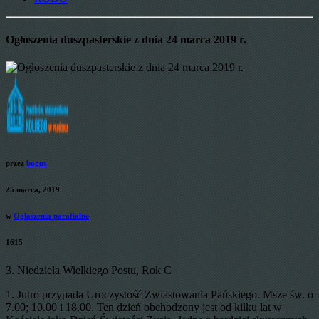
Ogłoszenia duszpasterskie z dnia 24 marca 2019 r.
przez
bogus
25 marca, 2019
w
Ogłoszenia parafialne
1615
3. Niedziela Wielkiego Postu, Rok C
1. Jutro przypada Uroczystość Zwiastowania Pańskiego. Msze św. o
7.00; 10.00 i 18.00. Ten dzień obchodzony jest od kilku lat w