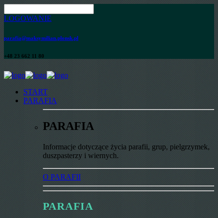
LOGOWANIE
parafia@maksymilian.plonsk.pl
+48 23 662 11 80
START
PARAFIA
PARAFIA
Informacje dotyczące życia parafii, grup, pielgrzymek,
duszpasterzy i wiernych.
O PARAFII
PARAFIA