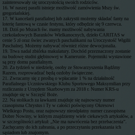
zainteresowały się uroczystością swoich rodziców.
16. W naszej parafii istnieje możliwość zamówienia Mszy św.
gregoriańskiej.
17. W kancelarii parafialnej lub zakrystii możemy składać fanty na
loterię fantową w czasie festynu, który odbędzie się 9 czerwca.
18. Dziś po Mszach św. mamy możliwość nabywania
czekoladowych Baranków Wielkanocnych, dzieło CARITAS w
cenie 5 zł oraz świec zwanych paschalikami na Uroczystość Wigilii
Paschalnej. Możemy nabywać również różne dewocjonalia.
19. Trwa nadal zbiórka makulatury. Dochód przeznaczony zostanie
na budowę studni głębinowej w Kamerunie. Pojemniki wystawione
są przy domu parafialnym.
20. Za tydzień w niedzielę, osoby ze Stowarzyszenia Bądźmy
Razem, rozprowadzać będą ozdoby świąteczne.
21. Zwracamy się z prośbą o wpłacanie 1 % na działalność
Parafialnego Uczniowskiego Klubu Sportowego Maksymilian przy
rozliczaniu z Urzędem Skarbowym za 2018 r. Numer KRS-u
znajduje się w Szczęść Boże.
22. Na stolikach za ławkami znajduje się najnowszy numer
czasopisma Chrystus i Ty w całości poświęcony Okresowi
Wielkiego Postu, oraz najnowszy nieodpłatny numer czasopisma
Dobre Nowiny, w którym znajdziemy wiele ciekawych artykułów, a
w szczególności artykuł: „Nie ma nawrócenia bez przebaczenia”.
Zachęcamy do ich zabrania, a po przeczytaniu przekazania ich
sąsiadom lub znajomym.