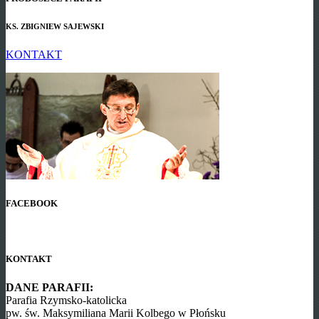
KS. ZBIGNIEW SAJEWSKI
KONTAKT
FACEBOOK
KONTAKT
DANE PARAFII:
Parafia Rzymsko-katolicka
pw. św. Maksymiliana Marii Kolbego w Płońsku