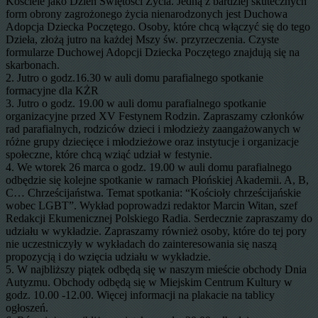
Kościele jako Dzień Świętości Życia. Jedną z bardziej skutecznych
form obrony zagrożonego życia nienarodzonych jest Duchowa
Adopcja Dziecka Poczętego. Osoby, które chcą włączyć się do tego
Dzieła, złożą jutro na każdej Mszy św. przyrzeczenia. Czyste
formularze Duchowej Adopcji Dziecka Poczętego znajdują się na
skarbonach.
2. Jutro o godz.16.30 w auli domu parafialnego spotkanie
formacyjne dla KŻR
3. Jutro o godz. 19.00 w auli domu parafialnego spotkanie
organizacyjne przed XV Festynem Rodzin. Zapraszamy członków
rad parafialnych, rodziców dzieci i młodzieży zaangażowanych w
różne grupy dziecięce i młodzieżowe oraz instytucje i organizacje
społeczne, które chcą wziąć udział w festynie.
4. We wtorek 26 marca o godz. 19.00 w auli domu parafialnego
odbędzie się kolejne spotkanie w ramach Płońskiej Akademii. A, B,
C… Chrześcijaństwa. Temat spotkania: “Kościoły chrześcijańskie
wobec LGBT”. Wykład poprowadzi redaktor Marcin Witan, szef
Redakcji Ekumenicznej Polskiego Radia. Serdecznie zapraszamy do
udziału w wykładzie. Zapraszamy również osoby, które do tej pory
nie uczestniczyły w wykładach do zainteresowania się naszą
propozycją i do wzięcia udziału w wykładzie.
5. W najbliższy piątek odbędą się w naszym mieście obchody Dnia
Autyzmu. Obchody odbędą się w Miejskim Centrum Kultury w
godz. 10.00 -12.00. Więcej informacji na plakacie na tablicy
ogłoszeń.