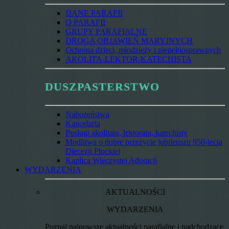
DANE PARAFII
O PARAFII
GRUPY PARAFIALNE
DROGA OBJAWIEŃ MARYJNYCH
Ochrona dzieci, młodzieży i niepełnosprawnych
AKOLITA-LEKTOR-KATECHISTA
DUSZPASTERSTWO
Nabożeństwa
Kancelaria
Posługi akolitatu, lektoratu, katechisty
Modlitwa o dobre przeżycie jubileuszu 950-lecia
Diecezji Płockiej
Kaplica Wieczystej Adoracji
WYDARZENIA
AKTUALNOŚCI
WYDARZENIA
Poznaj najnowsze aktualności parafialne i nadchodzące