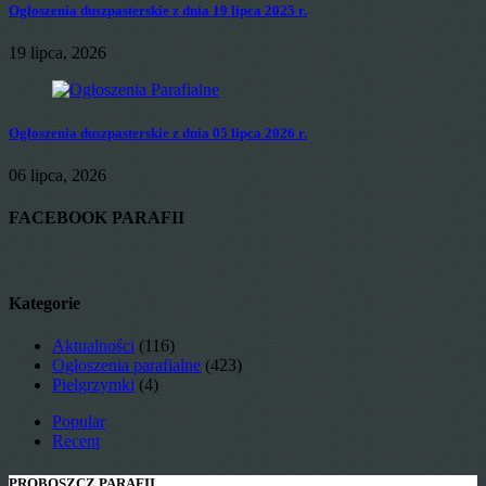
Ogłoszenia duszpasterskie z dnia 19 lipca 2025 r.
19 lipca, 2026
Ogłoszenia duszpasterskie z dnia 05 lipca 2026 r.
06 lipca, 2026
FACEBOOK PARAFII
Kategorie
Aktualności
(116)
Ogłoszenia parafialne
(423)
Pielgrzymki
(4)
Popular
Recent
PROBOSZCZ PARAFII