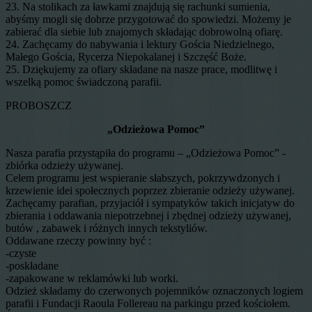
23. Na stolikach za ławkami znajdują się rachunki sumienia,
abyśmy mogli się dobrze przygotować do spowiedzi. Możemy je
zabierać dla siebie lub znajomych składając dobrowolną ofiarę.
24. Zachęcamy do nabywania i lektury Gościa Niedzielnego,
Małego Gościa, Rycerza Niepokalanej i Szczęść Boże.
25. Dziękujemy za ofiary składane na nasze prace, modlitwę i
wszelką pomoc świadczoną parafii.
PROBOSZCZ
„Odzieżowa Pomoc”
Nasza parafia przystąpiła do programu – „Odzieżowa Pomoc” -
zbiórka odzieży używanej.
Celem programu jest wspieranie słabszych, pokrzywdzonych i
krzewienie idei społecznych poprzez zbieranie odzieży używanej.
Zachęcamy parafian, przyjaciół i sympatyków takich inicjatyw do
zbierania i oddawania niepotrzebnej i zbędnej odzieży używanej,
butów , zabawek i różnych innych tekstyliów.
Oddawane rzeczy powinny być :
-czyste
-poskładane
-zapakowane w reklamówki lub worki.
Odzież składamy do czerwonych pojemników oznaczonych logiem
parafii i Fundacji Raoula Follereau na parkingu przed kościołem.