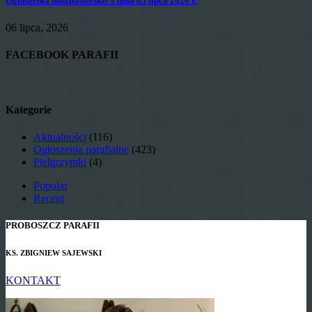
Ogłoszenia duszpasterskie z dnia 05 lipca 2026 r.
06 lipca, 2026
FACEBOOK PARAFII
Kategorie
Aktualności
(116)
Ogłoszenia parafialne
(423)
Pielgrzymki
(4)
Popular
Recent
PROBOSZCZ PARAFII
KS. ZBIGNIEW SAJEWSKI
KONTAKT