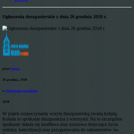
Ogłoszenia duszpasterskie z dnia 26 grudnia 2018 r.
przez
bogus
26 grudnia, 2018
w
Ogłoszenia parafialne
2038
W piątek rozpoczynamy wizytę duszpasterską zwaną kolędą.
Kolęda to spotkanie duszpasterza z wiernymi. Na to szczególne
spotkanie składa się modlitwa oraz rozmowa dotycząca życia
rodziny, katechizacji oraz przygotowania do sakramentów św.