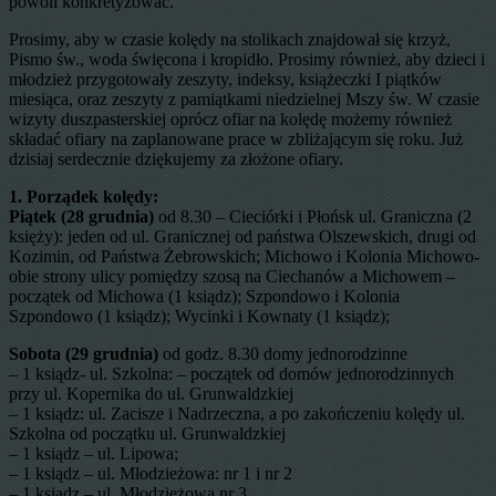
powoli konkretyzować.
Prosimy, aby w czasie kolędy na stolikach znajdował się krzyż,
Pismo św., woda święcona i kropidło. Prosimy również, aby dzieci i
młodzież przygotowały zeszyty, indeksy, książeczki I piątków
miesiąca, oraz zeszyty z pamiątkami niedzielnej Mszy św. W czasie
wizyty duszpasterskiej oprócz ofiar na kolędę możemy również
składać ofiary na zaplanowane prace w zbliżającym się roku. Już
dzisiaj serdecznie dziękujemy za złożone ofiary.
1. Porządek kolędy:
Piątek (28 grudnia)
od 8.30 – Cieciórki i Płońsk ul. Graniczna (2
księży): jeden od ul. Granicznej od państwa Olszewskich, drugi od
Kozimin, od Państwa Żebrowskich; Michowo i Kolonia Michowo-
obie strony ulicy pomiędzy szosą na Ciechanów a Michowem –
początek od Michowa (1 ksiądz); Szpondowo i Kolonia
Szpondowo (1 ksiądz); Wycinki i Kownaty (1 ksiądz);
Sobota (29 grudnia)
od godz. 8.30 domy jednorodzinne
– 1 ksiądz- ul. Szkolna: – początek od domów jednorodzinnych
przy ul. Kopernika do ul. Grunwaldzkiej
– 1 ksiądz: ul. Zacisze i Nadrzeczna, a po zakończeniu kolędy ul.
Szkolna od początku ul. Grunwaldzkiej
– 1 ksiądz – ul. Lipowa;
– 1 ksiądz – ul. Młodzieżowa: nr 1 i nr 2
– 1 ksiądz – ul. Młodzieżowa nr 3