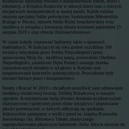
Rozmawiać będziemy również o duszpasterstwie rodzin, dzieci i
młodzieży, o Różańcu Rodziców w intencji dzieci oraz o różnych
inicjatywach duszpasterskich w naszej parafii. Każda rodzina
otrzyma specjalny folder poświęcony Sanktuarium Miłosierdzia
Bożego w Płocku, obrazek Matki Bożej Smardzewskiej wraz
modlitwą w związku z koronacją obrazu koronami papieskimi 15
sierpnia 2019 r. oraz obrazki Bożonarodzeniowe.
W czasie kolędy rozmawiać będziemy także o sprawach
materialnych. W kończącym się roku godnie uczciliśmy 100
rocznicę odzyskania przez Polskę Niepodległości przez
sprawowaną Mszę św., modlitwę naszą, postawienie Obelisku
Niepodległości, zasadzenie Dębu Pamięci naszego ziomka
zamordowanych strzałem w tył głowy w Katyniu oraz
zorganizowanie koncertów patriotycznych. Prowadzone były
również bieżące prace i duszpasterstwo.
Siostry i Bracia! W 2019 r. chciałbym umożliwić nam odmawianie
modlitwy różańcowej tworząc Dróżkę Różańcową w naszym
ogrodzie. Kontynuowane będą również działania na płaszczyźnie
charytatywnej i społecznej przez różne inicjatywy i poprawianie
jakości pomieszczeń, w których odbywają się spotkania.
Jednocześnie pamiętamy o myśli z przed lat, księdza Romualda
Jaworskiego i ks. Mirosława Tabaki, plastycznego
zagospodarowania płaszczyzn balustrady chóru. Idea ta zaczyna się