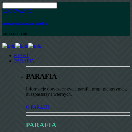
LOGOWANIE
parafia@maksymilian.plonsk.pl
+48 23 662 11 80
START
PARAFIA
PARAFIA
Informacje dotyczące życia parafii, grup, pielgrzymek,
duszpasterzy i wiernych.
O PARAFII
PARAFIA