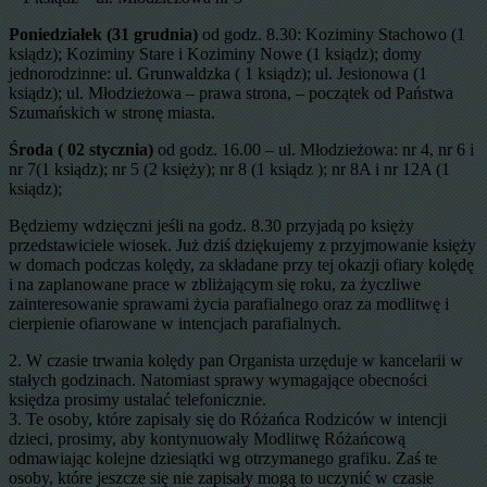
Poniedziałek (31 grudnia)
od godz. 8.30: Koziminy Stachowo (1
ksiądz); Koziminy Stare i Koziminy Nowe (1 ksiądz); domy
jednorodzinne: ul. Grunwaldzka ( 1 ksiądz); ul. Jesionowa (1
ksiądz); ul. Młodzieżowa – prawa strona, – początek od Państwa
Szumańskich w stronę miasta.
Środa ( 02 stycznia)
od godz. 16.00 – ul. Młodzieżowa: nr 4, nr 6 i
nr 7(1 ksiądz); nr 5 (2 księży); nr 8 (1 ksiądz ); nr 8A i nr 12A (1
ksiądz);
Będziemy wdzięczni jeśli na godz. 8.30 przyjadą po księży
przedstawiciele wiosek. Już dziś dziękujemy z przyjmowanie księży
w domach podczas kolędy, za składane przy tej okazji ofiary kolędę
i na zaplanowane prace w zbliżającym się roku, za życzliwe
zainteresowanie sprawami życia parafialnego oraz za modlitwę i
cierpienie ofiarowane w intencjach parafialnych.
2. W czasie trwania kolędy pan Organista urzęduje w kancelarii w
stałych godzinach. Natomiast sprawy wymagające obecności
księdza prosimy ustalać telefonicznie.
3. Te osoby, które zapisały się do Różańca Rodziców w intencji
dzieci, prosimy, aby kontynuowały Modlitwę Różańcową
odmawiając kolejne dziesiątki wg otrzymanego grafiku. Zaś te
osoby, które jeszcze się nie zapisały mogą to uczynić w czasie