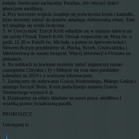
kolędy. Serdecznie zachęcamy Parafian, aby otoczyć dzieci
płaszczem modlitwy.
4. Przy bocznym wejściu znajduje się poświęcona kreda i kadzidło,
które możemy zabrać do domów składając dobrowolną ofiarę. Tam
też znajduje się woda święcona.
5. W Uroczystość Trzech Króli odbędzie się w naszym mieście po
raz szósty Orszak Trzech Króli. Orszak rozpocznie się Mszą św. o
godz. 11.30 w Parafii św. Michała, a potem ze śpiewem kolęd i
Słowem Bożym przejdziemy ul. Płocką, Rynek, Grunwaldzką i
Młodzieżową do naszej świątyni. Więcej informacji o Orszaku na
plakatach.
6. Na stolikach za ławkami możemy nabyć najnowszy numer
czasopisma Chrystus i Ty i Miłujcie się oraz nasz parafialny
kalendarz na 2019 r. z ważnymi informacjami.
7. Zachęcamy do nabywania Gościa Niedzielnego, Małego Gościa i
naszego Szczęść Boże. Koszt podwójnego numeru Gościa
Niedzielnego wynosi 8 zł.
8. Dziękujemy za ofiary składane na nasze prace, modlitwę i
wszelką pomoc świadczoną parafii.
PROBOSZCZ
Udostępnij to