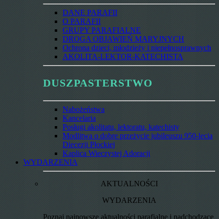
DANE PARAFII
O PARAFII
GRUPY PARAFIALNE
DROGA OBJAWIEŃ MARYJNYCH
Ochrona dzieci, młodzieży i niepełnosprawnych
AKOLITA-LEKTOR-KATECHISTA
DUSZPASTERSTWO
Nabożeństwa
Kancelaria
Posługi akolitatu, lektoratu, katechisty
Modlitwa o dobre przeżycie jubileuszu 950-lecia
Diecezji Płockiej
Kaplica Wieczystej Adoracji
WYDARZENIA
AKTUALNOŚCI
WYDARZENIA
Poznaj najnowsze aktualności parafialne i nadchodzące