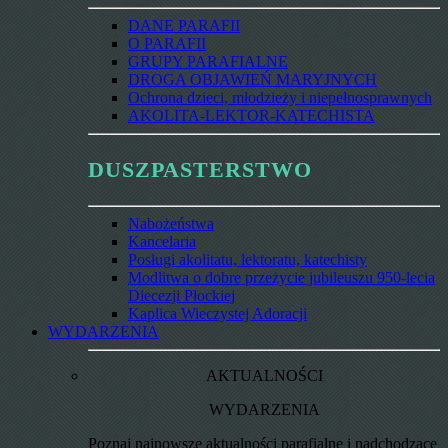
DANE PARAFII
O PARAFII
GRUPY PARAFIALNE
DROGA OBJAWIEŃ MARYJNYCH
Ochrona dzieci, młodzieży i niepełnosprawnych
AKOLITA-LEKTOR-KATECHISTA
DUSZPASTERSTWO
Nabożeństwa
Kancelaria
Posługi akolitatu, lektoratu, katechisty
Modlitwa o dobre przeżycie jubileuszu 950-lecia
Diecezji Płockiej
Kaplica Wieczystej Adoracji
WYDARZENIA
AKTUALNOŚCI
WYDARZENIA
Poznaj najnowsze aktualności parafialne i nadchodzące