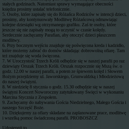
stałych godzinach. Natomiast sprawy wymagające obecności
księdza prosimy ustalać telefonicznie.
5. Osoby, które zapisały się do Różańca Rodziców w intencji dzieci,
prosimy, aby kontynuowały Modlitwę Różańcową odmawiając
kolejne dziesiątki wg otrzymanego grafiku. Zaś te osoby, które
jeszcze się nie zapisały mogą to uczynić w czasie kolędy.
Serdecznie zachęcamy Parafian, aby otoczyć dzieci płaszczem
modlitwy.
6. Przy bocznym wejściu znajduje się poświęcona kreda i kadzidło,
które możemy zabrać do domów składając dobrowolną ofiarę. Tam
też znajduje się woda święcona.
7. W Uroczystość Trzech Króli odbędzie się w naszej parafii po raz
dziewiąty Orszak Trzech Króli. Orszak rozpocznie się Mszą św. o
godz. 12.00 w naszej parafii, a potem ze śpiewem kolęd i Słowem
Bożym przejdziemy ul. Jaworskiego, Grunwaldzką i Młodzieżową
do naszej świątyni.
8. W niedzielę 8 stycznia o godz. 15.30 odbędzie się w naszej
świątyni Koncert Noworoczny zatytułowany Święci w wykonaniu
Marcina Stycznia z Zespołem.
9. Zachęcamy do nabywania Gościa Niedzielnego, Małego Gościa i
naszego Szczęść Boże.
10. Dziękujemy za ofiary składane na zaplanowane prace, modlitwę
i wszelką pomoc świadczoną parafii. PROBOSZCZ
Udostępnij to