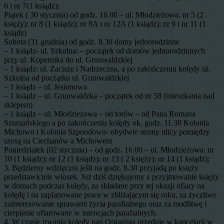
6 i nr 7(1 ksiądz);
Piątek ( 30 stycznia) od godz. 16.00 – ul. Młodzieżowa: nr 5 (2
księży); nr 8 (1 ksiądz); nr 8A i nr 12A (1 ksiądz); nr 9 i nr 11 (1
ksiądz)
Sobota (31 grudnia) od godz. 8.30 domy jednorodzinne
– 1 ksiądz- ul. Szkolna: – początek od domów jednorodzinnych
przy ul. Kopernika do ul. Grunwaldzkiej
– 1 ksiądz: ul. Zacisze i Nadrzeczna, a po zakończeniu kolędy ul.
Szkolna od początku ul. Grunwaldzkiej
– 1 ksiądz – ul. Jesionowa
– 1 ksiądz – ul. Grunwaldzka – początek od nr 58 (mieszkania nad
sklepem)
– 1 ksiądz – ul. Młodzieżowa – od torów – od Pana Romana
Szumańskiego a po zakończeniu kolędy ok. godz. 11.30 Kolonia
Michowo i Kolonia Szpondowo- obydwie strony ulicy pomiędzy
szosą na Ciechanów a Michowem
Poniedziałek (02 stycznia) – od godz. 16.00 – ul. Młodzieżowa: nr
10 (1 ksiądz); nr 12 (1 ksiądz); nr 13 ( 2 księży); nr 14 (1 ksiądz);
3. Będziemy wdzięczni jeśli na godz. 8.30 przyjadą po księży
przedstawiciele wiosek. Już dziś dziękujemy z przyjmowanie księży
w domach podczas kolędy, za składane przy tej okazji ofiary na
kolędę i na zaplanowane prace w zbliżającym się roku, za życzliwe
zainteresowanie sprawami życia parafialnego oraz za modlitwę i
cierpienie ofiarowane w intencjach parafialnych.
4. W czasie trwania kolędy pan Organista urzęduje w kancelarii w