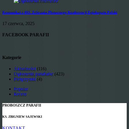
Komunikat z 401. Zebrania Plenarnego Konferencji Episkopatu Polski
17 czerwca, 2025
FACEBOOK PARAFII
Kategorie
Aktualności
(116)
Ogłoszenia parafialne
(423)
Pielgrzymki
(4)
Popular
Recent
PROBOSZCZ PARAFII
KS. ZBIGNIEW SAJEWSKI
KONTAKT