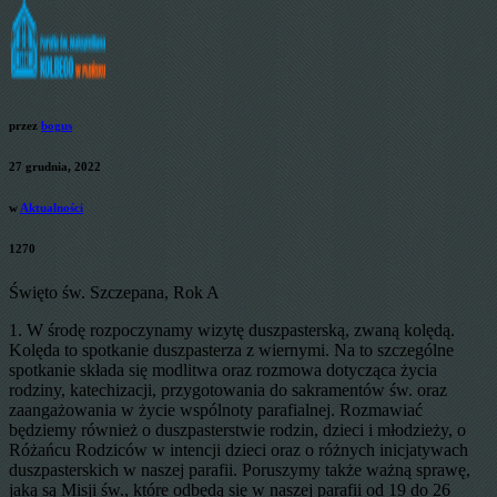
przez
bogus
27 grudnia, 2022
w
Aktualności
1270
Święto św. Szczepana, Rok A
1. W środę rozpoczynamy wizytę duszpasterską, zwaną kolędą.
Kolęda to spotkanie duszpasterza z wiernymi. Na to szczególne
spotkanie składa się modlitwa oraz rozmowa dotycząca życia
rodziny, katechizacji, przygotowania do sakramentów św. oraz
zaangażowania w życie wspólnoty parafialnej. Rozmawiać
będziemy również o duszpasterstwie rodzin, dzieci i młodzieży, o
Różańcu Rodziców w intencji dzieci oraz o różnych inicjatywach
duszpasterskich w naszej parafii. Poruszymy także ważną sprawę,
jaką są Misji św., które odbędą się w naszej parafii od 19 do 26