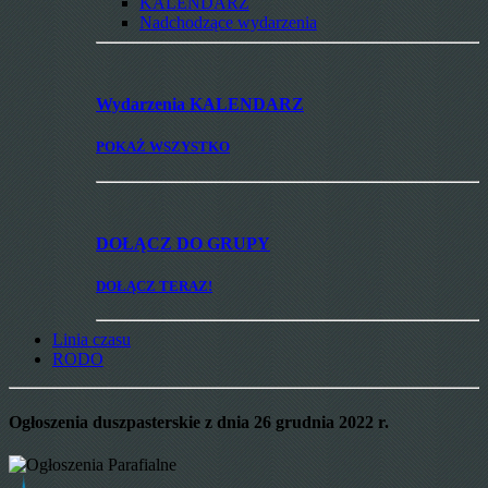
KALENDARZ
Nadchodzące wydarzenia
Wydarzenia
KALENDARZ
POKAŻ WSZYSTKO
DOŁĄCZ
DO GRUPY
DOŁĄCZ TERAZ!
Linia czasu
RODO
Ogłoszenia duszpasterskie z dnia 26 grudnia 2022 r.