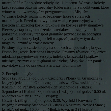
marca 2023 r. Poprzednie odbyły się 11 lat temu. W czasie kolędy
każda rodzina otrzyma specjalny folder misyjny z modlitwami, które
winny nam towarzyszyć w przygotowaniu do Misji św.
W czasie kolędy rozmawiać będziemy także o sprawach
materialnych. Przed nami wymiana w alejce procesyjnej wokół
kościoła zniszczonej kostki brukowej na kostkę i płyty granitowe.
Pierwszy etap to zgromadzenie materiałów a następny to ich
położenie. Pierwszy transport granitów przybędzie na początku
stycznia. Ci, którzy będą chcieli wesprzeć parafię w tym dziele
mogą to uczynić w czasie kolędy.
Prosimy, aby w czasie kolędy na stolikach znajdował się krzyż,
Pismo św., woda święcona i kropidło. Prosimy również, aby dzieci i
młodzież przygotowały zeszyty, indeksy, książeczki I piątków
miesiąca, zeszyty z pamiątkami niedzielnej Mszy św. oraz pamiątki
przygotowania do przyjęcia Pierwszej Komunii św.
2. Porządek kolędy:
Środa (28 grudnia) od 8.30 – Cieciórki i Płońsk ul. Graniczna (2
księży): jeden od ul. Granicznej od państwa Olszewskich, drugi od
Kozimin, od Państwa Żebrowskich; Michowo (1 ksiądz);
Szpondowo i Kolonia Szpondowo (1 ksiądz); a od godz. 16.00 ul.
Młodzieżowa: nr 1 i nr 2 (1 ksiądz);
Czwartek (29 grudnia) od godz. 8.30: Wycinki i Kownaty (1
ksiądz); Koziminy Stachowo (1 ksiądz); Koziminy Nowe i Stare (1
ksiądz); od godz. 16.00 – ul. Młodzieżowa: nr 3 (1 ksiądz); nr 4, nr