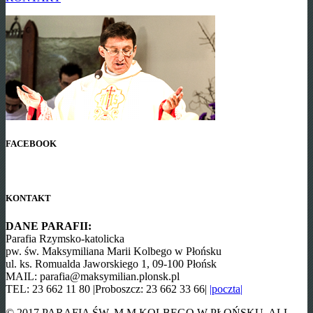
FACEBOOK
KONTAKT
DANE PARAFII:
Parafia Rzymsko-katolicka
pw. św. Maksymiliana Marii Kolbego w Płońsku
ul. ks. Romualda Jaworskiego 1, 09-100 Płońsk
MAIL: parafia@maksymilian.plonsk.pl
TEL: 23 662 11 80 |Proboszcz: 23 662 33 66|
|poczta|
© 2017 PARAFIA ŚW. M.M KOLBEGO W PŁOŃSKU. ALL