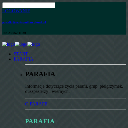
LOGOWANIE
parafia@maksymilian.plonsk.pl
+48 23 662 11 80
START
PARAFIA
PARAFIA
Informacje dotyczące życia parafii, grup, pielgrzymek,
duszpasterzy i wiernych.
O PARAFII
PARAFIA