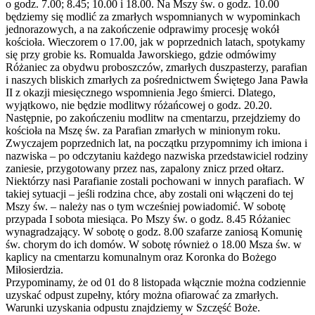
o godz. 7.00; 8.45; 10.00 i 18.00. Na Mszy św. o godz. 10.00
będziemy się modlić za zmarłych wspomnianych w wypominkach
jednorazowych, a na zakończenie odprawimy procesję wokół
kościoła. Wieczorem o 17.00, jak w poprzednich latach, spotykamy
się przy grobie ks. Romualda Jaworskiego, gdzie odmówimy
Różaniec za obydwu proboszczów, zmarłych duszpasterzy, parafian
i naszych bliskich zmarłych za pośrednictwem Świętego Jana Pawła
II z okazji miesięcznego wspomnienia Jego śmierci. Dlatego,
wyjątkowo, nie będzie modlitwy różańcowej o godz. 20.20.
Następnie, po zakończeniu modlitw na cmentarzu, przejdziemy do
kościoła na Mszę św. za Parafian zmarłych w minionym roku.
Zwyczajem poprzednich lat, na początku przypomnimy ich imiona i
nazwiska – po odczytaniu każdego nazwiska przedstawiciel rodziny
zaniesie, przygotowany przez nas, zapalony znicz przed ołtarz.
Niektórzy nasi Parafianie zostali pochowani w innych parafiach. W
takiej sytuacji – jeśli rodzina chce, aby zostali oni włączeni do tej
Mszy św. – należy nas o tym wcześniej powiadomić. W sobotę
przypada I sobota miesiąca. Po Mszy św. o godz. 8.45 Różaniec
wynagradzający. W sobotę o godz. 8.00 szafarze zaniosą Komunię
św. chorym do ich domów. W sobotę również o 18.00 Msza św. w
kaplicy na cmentarzu komunalnym oraz Koronka do Bożego
Miłosierdzia.
Przypominamy, że od 01 do 8 listopada włącznie można codziennie
uzyskać odpust zupełny, który można ofiarować za zmarłych.
Warunki uzyskania odpustu znajdziemy w Szczęść Boże.