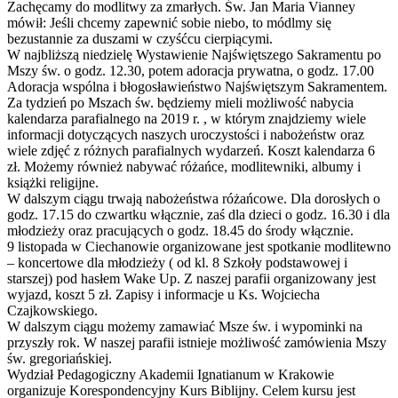
Zachęcamy do modlitwy za zmarłych. Św. Jan Maria Vianney
mówił: Jeśli chcemy zapewnić sobie niebo, to módlmy się
bezustannie za duszami w czyśćcu cierpiącymi.
W najbliższą niedzielę Wystawienie Najświętszego Sakramentu po
Mszy św. o godz. 12.30, potem adoracja prywatna, o godz. 17.00
Adoracja wspólna i błogosławieństwo Najświętszym Sakramentem.
Za tydzień po Mszach św. będziemy mieli możliwość nabycia
kalendarza parafialnego na 2019 r. , w którym znajdziemy wiele
informacji dotyczących naszych uroczystości i nabożeństw oraz
wiele zdjęć z różnych parafialnych wydarzeń. Koszt kalendarza 6
zł. Możemy również nabywać różańce, modlitewniki, albumy i
książki religijne.
W dalszym ciągu trwają nabożeństwa różańcowe. Dla dorosłych o
godz. 17.15 do czwartku włącznie, zaś dla dzieci o godz. 16.30 i dla
młodzieży oraz pracujących o godz. 18.45 do środy włącznie.
9 listopada w Ciechanowie organizowane jest spotkanie modlitewno
– koncertowe dla młodzieży ( od kl. 8 Szkoły podstawowej i
starszej) pod hasłem Wake Up. Z naszej parafii organizowany jest
wyjazd, koszt 5 zł. Zapisy i informacje u Ks. Wojciecha
Czajkowskiego.
W dalszym ciągu możemy zamawiać Msze św. i wypominki na
przyszły rok. W naszej parafii istnieje możliwość zamówienia Mszy
św. gregoriańskiej.
Wydział Pedagogiczny Akademii Ignatianum w Krakowie
organizuje Korespondencyjny Kurs Biblijny. Celem kursu jest