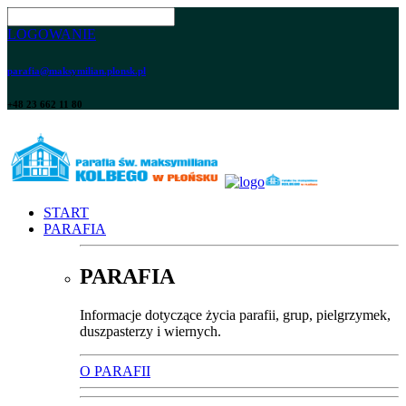
LOGOWANIE
parafia@maksymilian.plonsk.pl
+48 23 662 11 80
START
PARAFIA
PARAFIA
Informacje dotyczące życia parafii, grup, pielgrzymek,
duszpasterzy i wiernych.
O PARAFII