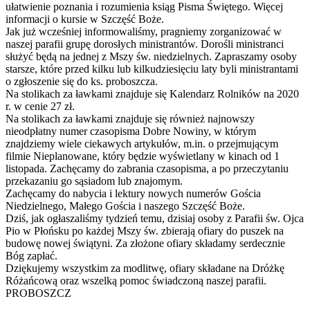
ułatwienie poznania i rozumienia ksiąg Pisma Świętego. Więcej
informacji o kursie w Szczęść Boże.
Jak już wcześniej informowaliśmy, pragniemy zorganizować w
naszej parafii grupę dorosłych ministrantów. Dorośli ministranci
służyć będą na jednej z Mszy św. niedzielnych. Zapraszamy osoby
starsze, które przed kilku lub kilkudziesięciu laty byli ministrantami
o zgłoszenie się do ks. proboszcza.
Na stolikach za ławkami znajduje się Kalendarz Rolników na 2020
r. w cenie 27 zł.
Na stolikach za ławkami znajduje się również najnowszy
nieodpłatny numer czasopisma Dobre Nowiny, w którym
znajdziemy wiele ciekawych artykułów, m.in. o przejmującym
filmie Nieplanowane, który będzie wyświetlany w kinach od 1
listopada. Zachęcamy do zabrania czasopisma, a po przeczytaniu
przekazaniu go sąsiadom lub znajomym.
Zachęcamy do nabycia i lektury nowych numerów Gościa
Niedzielnego, Małego Gościa i naszego Szczęść Boże.
Dziś, jak ogłaszaliśmy tydzień temu, dzisiaj osoby z Parafii św. Ojca
Pio w Płońsku po każdej Mszy św. zbierają ofiary do puszek na
budowę nowej świątyni. Za złożone ofiary składamy serdecznie
Bóg zapłać.
Dziękujemy wszystkim za modlitwę, ofiary składane na Dróżkę
Różańcową oraz wszelką pomoc świadczoną naszej parafii.
PROBOSZCZ