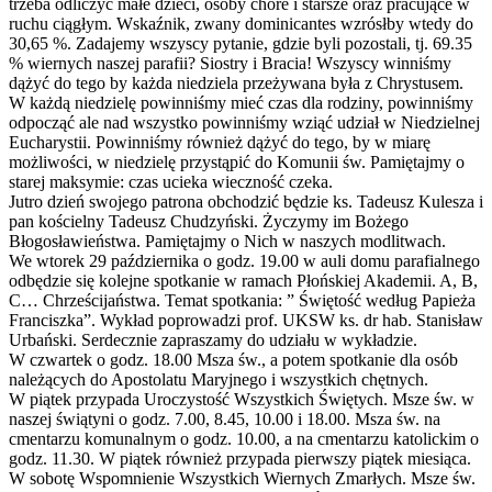
trzeba odliczyć małe dzieci, osoby chore i starsze oraz pracujące w
ruchu ciągłym. Wskaźnik, zwany dominicantes wzrósłby wtedy do
30,65 %. Zadajemy wszyscy pytanie, gdzie byli pozostali, tj. 69.35
% wiernych naszej parafii? Siostry i Bracia! Wszyscy winniśmy
dążyć do tego by każda niedziela przeżywana była z Chrystusem.
W każdą niedzielę powinniśmy mieć czas dla rodziny, powinniśmy
odpocząć ale nad wszystko powinniśmy wziąć udział w Niedzielnej
Eucharystii. Powinniśmy również dążyć do tego, by w miarę
możliwości, w niedzielę przystąpić do Komunii św. Pamiętajmy o
starej maksymie: czas ucieka wieczność czeka.
Jutro dzień swojego patrona obchodzić będzie ks. Tadeusz Kulesza i
pan kościelny Tadeusz Chudzyński. Życzymy im Bożego
Błogosławieństwa. Pamiętajmy o Nich w naszych modlitwach.
We wtorek 29 października o godz. 19.00 w auli domu parafialnego
odbędzie się kolejne spotkanie w ramach Płońskiej Akademii. A, B,
C… Chrześcijaństwa. Temat spotkania: ” Świętość według Papieża
Franciszka”. Wykład poprowadzi prof. UKSW ks. dr hab. Stanisław
Urbański. Serdecznie zapraszamy do udziału w wykładzie.
W czwartek o godz. 18.00 Msza św., a potem spotkanie dla osób
należących do Apostolatu Maryjnego i wszystkich chętnych.
W piątek przypada Uroczystość Wszystkich Świętych. Msze św. w
naszej świątyni o godz. 7.00, 8.45, 10.00 i 18.00. Msza św. na
cmentarzu komunalnym o godz. 10.00, a na cmentarzu katolickim o
godz. 11.30. W piątek również przypada pierwszy piątek miesiąca.
W sobotę Wspomnienie Wszystkich Wiernych Zmarłych. Msze św.