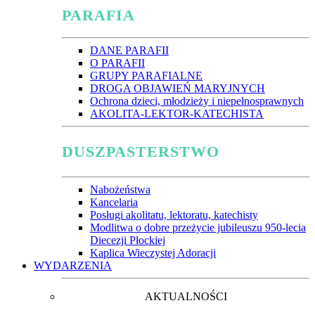
PARAFIA
DANE PARAFII
O PARAFII
GRUPY PARAFIALNE
DROGA OBJAWIEŃ MARYJNYCH
Ochrona dzieci, młodzieży i niepełnosprawnych
AKOLITA-LEKTOR-KATECHISTA
DUSZPASTERSTWO
Nabożeństwa
Kancelaria
Posługi akolitatu, lektoratu, katechisty
Modlitwa o dobre przeżycie jubileuszu 950-lecia
Diecezji Płockiej
Kaplica Wieczystej Adoracji
WYDARZENIA
AKTUALNOŚCI