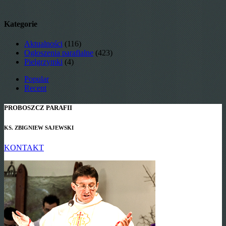
Kategorie
Aktualności
(116)
Ogłoszenia parafialne
(423)
Pielgrzymki
(4)
Popular
Recent
PROBOSZCZ PARAFII
KS. ZBIGNIEW SAJEWSKI
KONTAKT