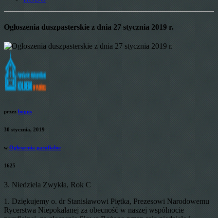
Ogłoszenia duszpasterskie z dnia 27 stycznia 2019 r.
przez
bogus
30 stycznia, 2019
w
Ogłoszenia parafialne
1625
3. Niedziela Zwykła, Rok C
1. Dziękujemy o. dr Stanisławowi Piętka, Prezesowi Narodowemu
Rycerstwa Niepokalanej za obecność w naszej wspólnocie