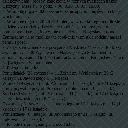
dziękczynienia i prośby, zanoszona w różnych miejscach naszej
Ojczyzny. Msze św. o godz. 7.00, 8.30; 10.00 i 18.00.
5. W sobotę o godz. 8.00 szafarze zaniosą Komunię św. do chorych
w ich domach.
6. W sobotę o godz. 20.20 Różaniec, w czasie którego modlić się
będziemy za rodziny. Będziemy modlić się o miłość, wierność,
potomstwo dla tych, którzy nie mają dzieci i błogosławieństwo.
Zapraszamy na to modlitewne spotkanie wszystkie rodziny naszej
parafii i gości.
7. Za tydzień w niedzielę przypada I Niedziela Miesiąca. Po Mszy
św. o godz. 12.30 Wystawienie Najświętszego Sakramentu i
adoracja prywatna. Od 17.00 adoracja wspólna i Błogosławieństwo
Najświętszym Sakramentem.
8. Porządek kolędy:
Poniedziałek (28 stycznia) – ul. Żołnierzy Wyklętych nr 20 (2
księży); ul. Jaworskiego 6 (1 ksiądz)
Wtorek (29 stycznia) – ul. Północna nr 8 (1 ksiądz); nr 9 (1 ksiądz );
domy prywatne przy ul. Północnej i Północna nr 10 (1 ksiądz);
Środa (30 stycznia) –ul. Północna nr 11 (1 ksiądz); nr 12 (1 ksiądz);
ul. Ks. Jaworskiego nr 8 (1 ksiądz);
Czwartek ( 31 stycznia) ul. Jaworskiego nr 10 (1 ksiądz); nr 12 (1
ksiądz); nr 17 (1 ksiądz);
Poniedziałek (04 lutego): ul. Jaworskiego nr 21 (1 ksiądz); ul.
Łąkowa nr 2 (1 ksiądz);
9. Kolędę rozpoczynamy o godz. 16.00.