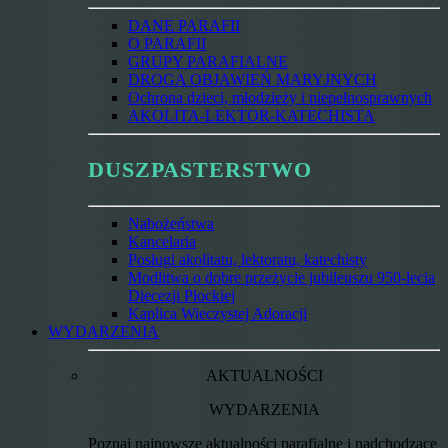
DANE PARAFII
O PARAFII
GRUPY PARAFIALNE
DROGA OBJAWIEŃ MARYJNYCH
Ochrona dzieci, młodzieży i niepełnosprawnych
AKOLITA-LEKTOR-KATECHISTA
DUSZPASTERSTWO
Nabożeństwa
Kancelaria
Posługi akolitatu, lektoratu, katechisty
Modlitwa o dobre przeżycie jubileuszu 950-lecia
Diecezji Płockiej
Kaplica Wieczystej Adoracji
WYDARZENIA
AKTUALNOŚCI
WYDARZENIA
Poznaj najnowsze aktualności parafialne i nadchodzące