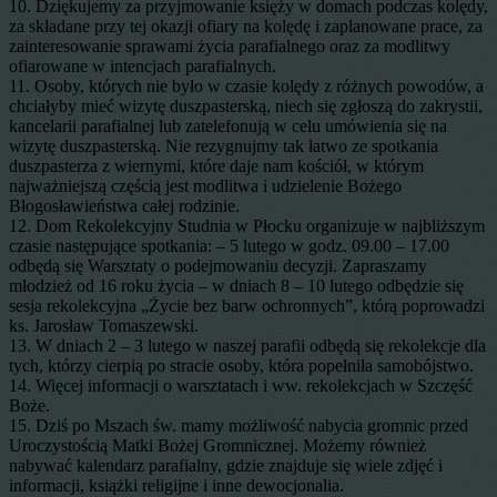
10. Dziękujemy za przyjmowanie księży w domach podczas kolędy,
za składane przy tej okazji ofiary na kolędę i zaplanowane prace, za
zainteresowanie sprawami życia parafialnego oraz za modlitwy
ofiarowane w intencjach parafialnych.
11. Osoby, których nie było w czasie kolędy z różnych powodów, a
chciałyby mieć wizytę duszpasterską, niech się zgłoszą do zakrystii,
kancelarii parafialnej lub zatelefonują w celu umówienia się na
wizytę duszpasterską. Nie rezygnujmy tak łatwo ze spotkania
duszpasterza z wiernymi, które daje nam kościół, w którym
najważniejszą częścią jest modlitwa i udzielenie Bożego
Błogosławieństwa całej rodzinie.
12. Dom Rekolekcyjny Studnia w Płocku organizuje w najbliższym
czasie następujące spotkania: – 5 lutego w godz. 09.00 – 17.00
odbędą się Warsztaty o podejmowaniu decyzji. Zapraszamy
młodzież od 16 roku życia – w dniach 8 – 10 lutego odbędzie się
sesja rekolekcyjna „Życie bez barw ochronnych”, którą poprowadzi
ks. Jarosław Tomaszewski.
13. W dniach 2 – 3 lutego w naszej parafii odbędą się rekolekcje dla
tych, którzy cierpią po stracie osoby, która popełniła samobójstwo.
14. Więcej informacji o warsztatach i ww. rekolekcjach w Szczęść
Boże.
15. Dziś po Mszach św. mamy możliwość nabycia gromnic przed
Uroczystością Matki Bożej Gromnicznej. Możemy również
nabywać kalendarz parafialny, gdzie znajduje się wiele zdjęć i
informacji, książki religijne i inne dewocjonalia.