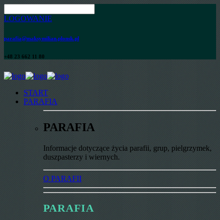
LOGOWANIE
parafia@maksymilian.plonsk.pl
+48 23 662 11 80
START
PARAFIA
PARAFIA
Informacje dotyczące życia parafii, grup, pielgrzymek,
duszpasterzy i wiernych.
O PARAFII
PARAFIA