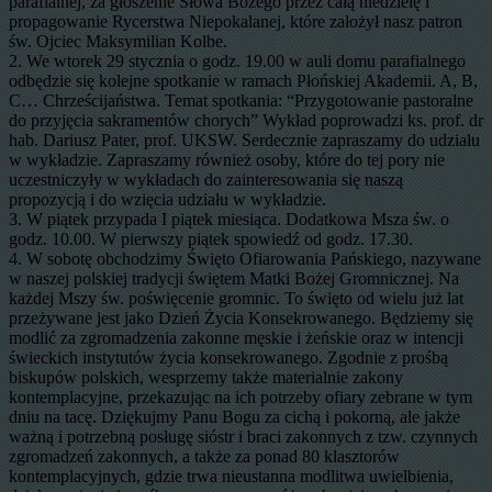
parafialnej, za głoszenie Słowa Bożego przez całą niedzielę i
propagowanie Rycerstwa Niepokalanej, które założył nasz patron
św. Ojciec Maksymilian Kolbe.
2. We wtorek 29 stycznia o godz. 19.00 w auli domu parafialnego
odbędzie się kolejne spotkanie w ramach Płońskiej Akademii. A, B,
C… Chrześcijaństwa. Temat spotkania: “Przygotowanie pastoralne
do przyjęcia sakramentów chorych” Wykład poprowadzi ks. prof. dr
hab. Dariusz Pater, prof. UKSW. Serdecznie zapraszamy do udziału
w wykładzie. Zapraszamy również osoby, które do tej pory nie
uczestniczyły w wykładach do zainteresowania się naszą
propozycją i do wzięcia udziału w wykładzie.
3. W piątek przypada I piątek miesiąca. Dodatkowa Msza św. o
godz. 10.00. W pierwszy piątek spowiedź od godz. 17.30.
4. W sobotę obchodzimy Święto Ofiarowania Pańskiego, nazywane
w naszej polskiej tradycji świętem Matki Bożej Gromnicznej. Na
każdej Mszy św. poświęcenie gromnic. To święto od wielu już lat
przeżywane jest jako Dzień Życia Konsekrowanego. Będziemy się
modlić za zgromadzenia zakonne męskie i żeńskie oraz w intencji
świeckich instytutów życia konsekrowanego. Zgodnie z prośbą
biskupów polskich, wesprzemy także materialnie zakony
kontemplacyjne, przekazując na ich potrzeby ofiary zebrane w tym
dniu na tacę. Dziękujmy Panu Bogu za cichą i pokorną, ale jakże
ważną i potrzebną posługę sióstr i braci zakonnych z tzw. czynnych
zgromadzeń zakonnych, a także za ponad 80 klasztorów
kontemplacyjnych, gdzie trwa nieustanna modlitwa uwielbienia,