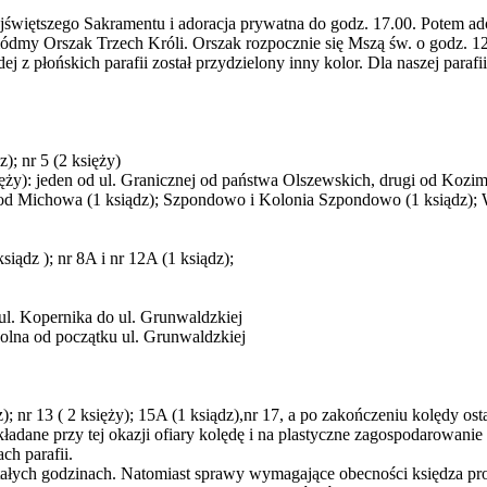
ajświętszego Sakramentu i adoracja prywatna do godz. 17.00. Potem 
siódmy Orszak Trzech Króli. Orszak rozpocznie się Mszą św. o godz. 
ej z płońskich parafii został przydzielony inny kolor. Dla naszej para
z); nr 5 (2 księży)
księży): jeden od ul. Granicznej od państwa Olszewskich, drugi od K
d Michowa (1 ksiądz); Szpondowo i Kolonia Szpondowo (1 ksiądz); W
ksiądz ); nr 8A i nr 12A (1 ksiądz);
ul. Kopernika do ul. Grunwaldzkiej
kolna od początku ul. Grunwaldzkiej
; nr 13 ( 2 księży); 15A (1 ksiądz),nr 17, a po zakończeniu kolędy osta
dane przy tej okazji ofiary kolędę i na plastyczne zagospodarowanie
ch parafii.
tałych godzinach. Natomiast sprawy wymagające obecności księdza pros