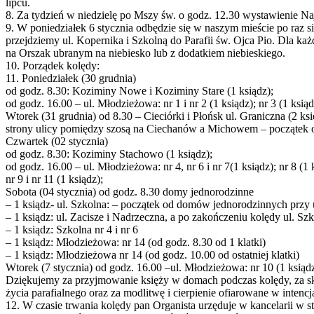
lipcu.
8. Za tydzień w niedzielę po Mszy św. o godz. 12.30 wystawienie N
9. W poniedziałek 6 stycznia odbędzie się w naszym mieście po raz 
przejdziemy ul. Kopernika i Szkolną do Parafii św. Ojca Pio. Dla każd
na Orszak ubranym na niebiesko lub z dodatkiem niebieskiego.
10. Porządek kolędy:
11. Poniedziałek (30 grudnia)
od godz. 8.30: Koziminy Nowe i Koziminy Stare (1 ksiądz);
od godz. 16.00 – ul. Młodzieżowa: nr 1 i nr 2 (1 ksiądz); nr 3 (1 ksiąd
Wtorek (31 grudnia) od 8.30 – Cieciórki i Płońsk ul. Graniczna (2 
strony ulicy pomiędzy szosą na Ciechanów a Michowem – początek o
Czwartek (02 stycznia)
od godz. 8.30: Koziminy Stachowo (1 ksiądz);
od godz. 16.00 – ul. Młodzieżowa: nr 4, nr 6 i nr 7(1 ksiądz); nr 8 (1 
nr 9 i nr 11 (1 ksiądz);
Sobota (04 stycznia) od godz. 8.30 domy jednorodzinne
– 1 ksiądz- ul. Szkolna: – początek od domów jednorodzinnych przy 
– 1 ksiądz: ul. Zacisze i Nadrzeczna, a po zakończeniu kolędy ul. Sz
– 1 ksiądz: Szkolna nr 4 i nr 6
– 1 ksiądz: Młodzieżowa: nr 14 (od godz. 8.30 od 1 klatki)
– 1 ksiądz: Młodzieżowa nr 14 (od godz. 10.00 od ostatniej klatki)
Wtorek (7 stycznia) od godz. 16.00 –ul. Młodzieżowa: nr 10 (1 ksiądz)
Dziękujemy za przyjmowanie księży w domach podczas kolędy, za skła
życia parafialnego oraz za modlitwę i cierpienie ofiarowane w intencja
12. W czasie trwania kolędy pan Organista urzęduje w kancelarii w s