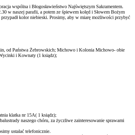
adoracja wspólna i Błogosławieństwo Najświętszym Sakramentem.
12.30 w naszej parafii, a potem ze śpiewem kolęd i Słowem Bożym
fii przypadł kolor niebieski. Prosimy, aby w miarę możliwości przybyć
ozimin, od Państwa Żebrowskich; Michowo i Kolonia Michowo- obie
ycinki i Kownaty (1 ksiądz);
tnia klatka nr 15A( 1 ksiądz);
 balustrady naszego chóru, za życzliwe zainteresowanie sprawami
imy ustalać telefonicznie.