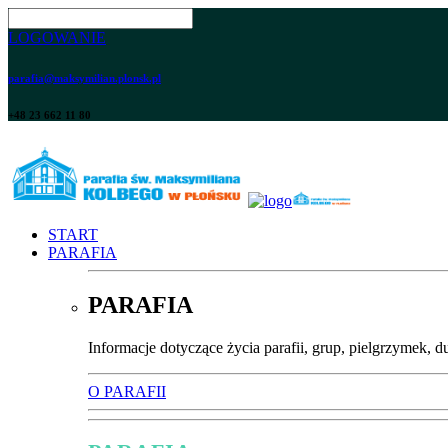
LOGOWANIE
parafia@maksymilian.plonsk.pl
+48 23 662 11 80
START
PARAFIA
PARAFIA
Informacje dotyczące życia parafii, grup, pielgrzymek, d
O PARAFII