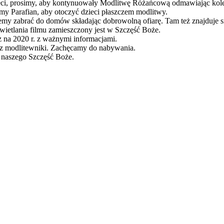
ieci, prosimy, aby kontynuowały Modlitwę Różańcową odmawiając kolejn
amy Parafian, aby otoczyć dzieci płaszczem modlitwy.
żemy zabrać do domów składając dobrowolną ofiarę. Tam też znajduje 
wietlania filmu zamieszczony jest w Szczęść Boże.
z na 2020 r. z ważnymi informacjami.
oraz modlitewniki. Zachęcamy do nabywania.
 naszego Szczęść Boże.