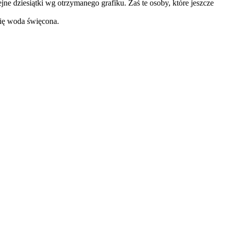
e dziesiątki wg otrzymanego grafiku. Zaś te osoby, które jeszcze
się woda święcona.