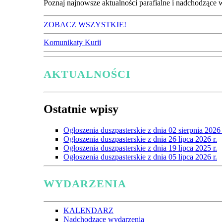
Poznaj najnowsze aktualności parafialne i nadchodzące 
ZOBACZ WSZYSTKIE!
Komunikaty Kurii
AKTUALNOŚCI
Ostatnie wpisy
Ogłoszenia duszpasterskie z dnia 02 sierpnia 2026 
Ogłoszenia duszpasterskie z dnia 26 lipca 2026 r.
Ogłoszenia duszpasterskie z dnia 19 lipca 2025 r.
Ogłoszenia duszpasterskie z dnia 05 lipca 2026 r.
WYDARZENIA
KALENDARZ
Nadchodzące wydarzenia