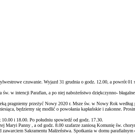
 sylwestrowe czuwanie. Wyjazd 31 grudnia o godz. 12.00, a powrót 01 
 św. w intencji Parafian, a po niej nabożeństwo dziękczynno- błagal
opieką pragniemy przeżyć Nowy 2020 r. Msze św. w Nowy Rok według 
iesiąca, będziemy się modlić o powołania kapłańskie i zakonne. Prosi
; 10.00 i 18.00. Po południu spowiedź od godz. 17.30.
ej Maryi Panny , a od godz. 8.00 szafarze zaniosą Komunię św. chor
d zawarciem Sakramentu Małżeństwa. Spotkania w domu parafialnym o g