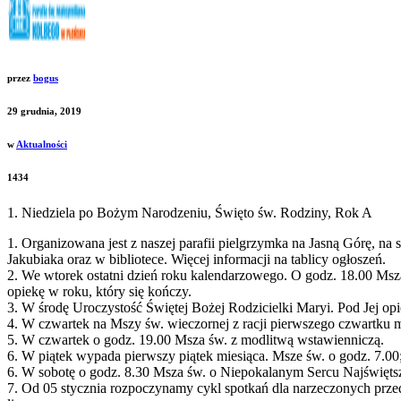
przez
bogus
29 grudnia, 2019
w
Aktualności
1434
1. Niedziela po Bożym Narodzeniu, Święto św. Rodziny, Rok A
1. Organizowana jest z naszej parafii pielgrzymka na Jasną Górę, na
Jakubiaka oraz w bibliotece. Więcej informacji na tablicy ogłoszeń.
2. We wtorek ostatni dzień roku kalendarzowego. O godz. 18.00 Msza
opiekę w roku, który się kończy.
3. W środę Uroczystość Świętej Bożej Rodzicielki Maryi. Pod Jej 
4. W czwartek na Mszy św. wieczornej z racji pierwszego czwartku m
5. W czwartek o godz. 19.00 Msza św. z modlitwą wstawienniczą.
6. W piątek wypada pierwszy piątek miesiąca. Msze św. o godz. 7.00
6. W sobotę o godz. 8.30 Msza św. o Niepokalanym Sercu Najświętsz
7. Od 05 stycznia rozpoczynamy cykl spotkań dla narzeczonych prze