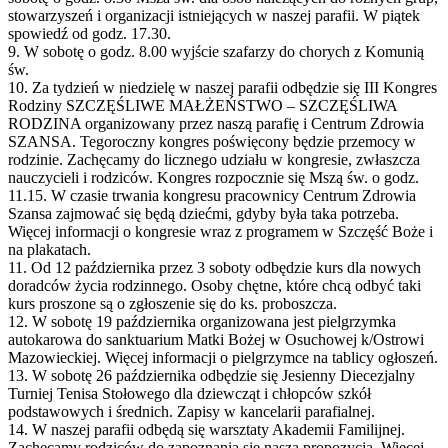
stowarzyszeń i organizacji istniejących w naszej parafii. W piątek
spowiedź od godz. 17.30.
9. W sobotę o godz. 8.00 wyjście szafarzy do chorych z Komunią
św.
10. Za tydzień w niedzielę w naszej parafii odbędzie się III Kongres
Rodziny SZCZĘŚLIWE MAŁŻEŃSTWO – SZCZĘŚLIWA
RODZINA organizowany przez naszą parafię i Centrum Zdrowia
SZANSA. Tegoroczny kongres poświęcony będzie przemocy w
rodzinie. Zachęcamy do licznego udziału w kongresie, zwłaszcza
nauczycieli i rodziców. Kongres rozpocznie się Mszą św. o godz.
11.15. W czasie trwania kongresu pracownicy Centrum Zdrowia
Szansa zajmować się będą dziećmi, gdyby była taka potrzeba.
Więcej informacji o kongresie wraz z programem w Szczęść Boże i
na plakatach.
11. Od 12 października przez 3 soboty odbędzie kurs dla nowych
doradców życia rodzinnego. Osoby chętne, które chcą odbyć taki
kurs proszone są o zgłoszenie się do ks. proboszcza.
12. W sobotę 19 października organizowana jest pielgrzymka
autokarowa do sanktuarium Matki Bożej w Osuchowej k/Ostrowi
Mazowieckiej. Więcej informacji o pielgrzymce na tablicy ogłoszeń.
13. W sobotę 26 października odbędzie się Jesienny Diecezjalny
Turniej Tenisa Stołowego dla dziewcząt i chłopców szkół
podstawowych i średnich. Zapisy w kancelarii parafialnej.
14. W naszej parafii odbędą się warsztaty Akademii Familijnej.
Zachęcamy rodziców do zapoznania się naszą propozycją. Więcej