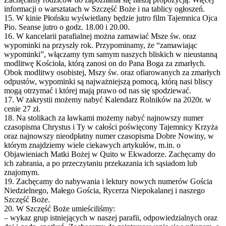
informacji o warsztatach w Szczęść Boże i na tablicy ogłoszeń.
15. W kinie Płońsku wyświetlany będzie jutro film Tajemnica Ojca
Pio. Seanse jutro o godz. 18.00 i 20.00.
16. W kancelarii parafialnej można zamawiać Msze św. oraz
wypominki na przyszły rok. Przypominamy, że “zamawiając
wypominki”, włączamy tym samym naszych bliskich w nieustanną
modlitwę Kościoła, którą zanosi on do Pana Boga za zmarłych.
Obok modlitwy osobistej, Mszy św. oraz ofiarowanych za zmarłych
odpustów, wypominki są najważniejszą pomocą, którą nasi bliscy
mogą otrzymać i której mają prawo od nas się spodziewać.
17. W zakrystii możemy nabyć Kalendarz Rolników na 2020r. w
cenie 27 zł.
18. Na stolikach za ławkami możemy nabyć najnowszy numer
czasopisma Chrystus i Ty w całości poświęcony Tajemnicy Krzyża
oraz najnowszy nieodpłatny numer czasopisma Dobre Nowiny, w
którym znajdziemy wiele ciekawych artykułów, m.in. o
Objawieniach Matki Bożej w Quito w Ekwadorze. Zachęcamy do
ich zabrania, a po przeczytaniu przekazania ich sąsiadom lub
znajomym.
19. Zachęcamy do nabywania i lektury nowych numerów Gościa
Niedzielnego, Małego Gościa, Rycerza Niepokalanej i naszego
Szczęść Boże.
20. W Szczęść Boże umieściliśmy:
– wykaz grup istniejących w naszej parafii, odpowiedzialnych oraz