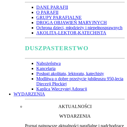
DANE PARAFII
O PARAFII
GRUPY PARAFIALNE
DROGA OBJAWIEŃ MARYJNYCH
Ochrona dzieci, młodzieży i niepełnosprawnych
AKOLITA-LEKTOR-KATECHISTA
DUSZPASTERSTWO
Nabożeństwa
Kancelaria
Posługi akolitatu, lektoratu, katechisty
Modlitwa o dobre przeżycie jubileuszu 950-lecia
Diecezji Płockiej
Kaplica Wieczystej Adoracji
WYDARZENIA
AKTUALNOŚCI
WYDARZENIA
Poznaj najnowsze aktualności parafialne i nadchodzące