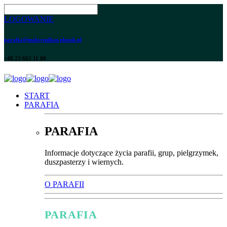
LOGOWANIE
parafia@maksymilian.plonsk.pl
+48 23 662 11 80
START
PARAFIA
PARAFIA
Informacje dotyczące życia parafii, grup, pielgrzymek,
duszpasterzy i wiernych.
O PARAFII
PARAFIA