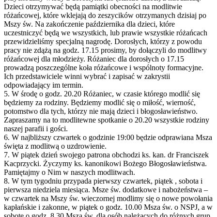
Dzieci otrzymywać będą pamiątki obecności na modlitwie
różańcowej, które wklejają do zeszycików otrzymanych dzisiaj po
Mszy św. Na zakończenie października dla dzieci, które
uczestniczyć będą we wszystkich, lub prawie wszystkie różańcach
przewidzieliśmy specjalną nagrodę. Dorosłych, którzy z powodu
pracy nie zdążą na godz. 17.15 prosimy, by dołączyli do modlitwy
różańcowej dla młodzieży. Różaniec dla dorosłych o 17.15
prowadzą poszczególne koła różańcowe i wspólnoty formacyjne.
Ich przedstawiciele winni wybrać i zapisać w zakrystii
odpowiadający im termin.
5. W środę o godz. 20.20 Różaniec, w czasie którego modlić się
będziemy za rodziny. Będziemy modlić się o miłość, wierność,
potomstwo dla tych, którzy nie mają dzieci i błogosławieństwo.
Zapraszamy na to modlitewne spotkanie o 20.20 wszystkie rodziny
naszej parafii i gości.
6. W najbliższy czwartek o godzinie 19:00 będzie odprawiana Msza
święta z modlitwą o uzdrowienie.
7. W piątek dzień swojego patrona obchodzi ks. kan. dr Franciszek
Kacprzycki. Życzymy ks. kanonikowi Bożego Błogosławieństwa.
Pamiętajmy o Nim w naszych modlitwach.
8. W tym tygodniu przypada pierwszy czwartek, piątek , sobota i
pierwsza niedziela miesiąca. Msze św. dodatkowe i nabożeństwa –
w czwartek na Mszy św. wieczornej modlimy się o nowe powołania
kapłańskie i zakonne, w piątek o godz. 10.00 Msza św. o NSPJ, a w
sobotę o godz. 8.30 Msza św. dla osób należących do różnych grup,