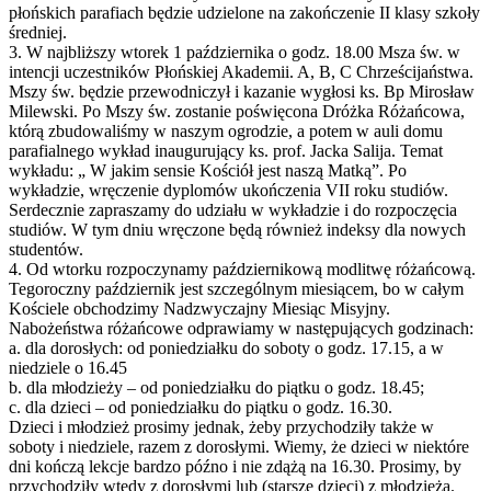
płońskich parafiach będzie udzielone na zakończenie II klasy szkoły
średniej.
3. W najbliższy wtorek 1 października o godz. 18.00 Msza św. w
intencji uczestników Płońskiej Akademii. A, B, C Chrześcijaństwa.
Mszy św. będzie przewodniczył i kazanie wygłosi ks. Bp Mirosław
Milewski. Po Mszy św. zostanie poświęcona Dróżka Różańcowa,
którą zbudowaliśmy w naszym ogrodzie, a potem w auli domu
parafialnego wykład inaugurujący ks. prof. Jacka Salija. Temat
wykładu: „ W jakim sensie Kościół jest naszą Matką”. Po
wykładzie, wręczenie dyplomów ukończenia VII roku studiów.
Serdecznie zapraszamy do udziału w wykładzie i do rozpoczęcia
studiów. W tym dniu wręczone będą również indeksy dla nowych
studentów.
4. Od wtorku rozpoczynamy październikową modlitwę różańcową.
Tegoroczny październik jest szczególnym miesiącem, bo w całym
Kościele obchodzimy Nadzwyczajny Miesiąc Misyjny.
Nabożeństwa różańcowe odprawiamy w następujących godzinach:
a. dla dorosłych: od poniedziałku do soboty o godz. 17.15, a w
niedziele o 16.45
b. dla młodzieży – od poniedziałku do piątku o godz. 18.45;
c. dla dzieci – od poniedziałku do piątku o godz. 16.30.
Dzieci i młodzież prosimy jednak, żeby przychodziły także w
soboty i niedziele, razem z dorosłymi. Wiemy, że dzieci w niektóre
dni kończą lekcje bardzo późno i nie zdążą na 16.30. Prosimy, by
przychodziły wtedy z dorosłymi lub (starsze dzieci) z młodzieżą.