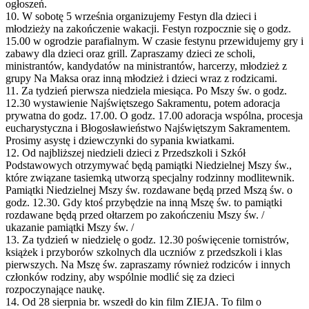
ogłoszeń.
10. W sobotę 5 września organizujemy Festyn dla dzieci i
młodzieży na zakończenie wakacji. Festyn rozpocznie się o godz.
15.00 w ogrodzie parafialnym. W czasie festynu przewidujemy gry i
zabawy dla dzieci oraz grill. Zapraszamy dzieci ze scholi,
ministrantów, kandydatów na ministrantów, harcerzy, młodzież z
grupy Na Maksa oraz inną młodzież i dzieci wraz z rodzicami.
11. Za tydzień pierwsza niedziela miesiąca. Po Mszy św. o godz.
12.30 wystawienie Najświętszego Sakramentu, potem adoracja
prywatna do godz. 17.00. O godz. 17.00 adoracja wspólna, procesja
eucharystyczna i Błogosławieństwo Najświętszym Sakramentem.
Prosimy asystę i dziewczynki do sypania kwiatkami.
12. Od najbliższej niedzieli dzieci z Przedszkoli i Szkół
Podstawowych otrzymywać będą pamiątki Niedzielnej Mszy św.,
które związane tasiemką utworzą specjalny rodzinny modlitewnik.
Pamiątki Niedzielnej Mszy św. rozdawane będą przed Mszą św. o
godz. 12.30. Gdy ktoś przybędzie na inną Mszę św. to pamiątki
rozdawane będą przed ołtarzem po zakończeniu Mszy św. /
ukazanie pamiątki Mszy św. /
13. Za tydzień w niedzielę o godz. 12.30 poświęcenie tornistrów,
książek i przyborów szkolnych dla uczniów z przedszkoli i klas
pierwszych. Na Mszę św. zapraszamy również rodziców i innych
członków rodziny, aby wspólnie modlić się za dzieci
rozpoczynające naukę.
14. Od 28 sierpnia br. wszedł do kin film ZIEJA. To film o