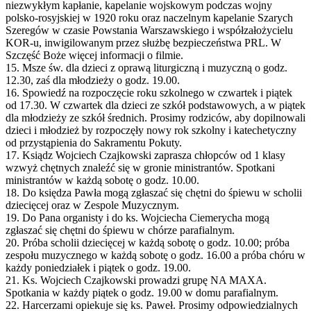
niezwykłym kapłanie, kapelanie wojskowym podczas wojny
polsko-rosyjskiej w 1920 roku oraz naczelnym kapelanie Szarych
Szeregów w czasie Powstania Warszawskiego i współzałożycielu
KOR-u, inwigilowanym przez służbę bezpieczeństwa PRL. W
Szczęść Boże więcej informacji o filmie.
15. Msze św. dla dzieci z oprawą liturgiczną i muzyczną o godz.
12.30, zaś dla młodzieży o godz. 19.00.
16. Spowiedź na rozpoczęcie roku szkolnego w czwartek i piątek
od 17.30. W czwartek dla dzieci ze szkół podstawowych, a w piątek
dla młodzieży ze szkół średnich. Prosimy rodziców, aby dopilnowali
dzieci i młodzież by rozpoczęły nowy rok szkolny i katechetyczny
od przystąpienia do Sakramentu Pokuty.
17. Ksiądz Wojciech Czajkowski zaprasza chłopców od 1 klasy
wzwyż chętnych znaleźć się w gronie ministrantów. Spotkani
ministrantów w każdą sobotę o godz. 10.00.
18. Do księdza Pawła mogą zgłaszać się chętni do śpiewu w scholii
dziecięcej oraz w Zespole Muzycznym.
19. Do Pana organisty i do ks. Wojciecha Ciemerycha mogą
zgłaszać się chętni do śpiewu w chórze parafialnym.
20. Próba scholii dziecięcej w każdą sobotę o godz. 10.00; próba
zespołu muzycznego w każdą sobotę o godz. 16.00 a próba chóru w
każdy poniedziałek i piątek o godz. 19.00.
21. Ks. Wojciech Czajkowski prowadzi grupę NA MAXA.
Spotkania w każdy piątek o godz. 19.00 w domu parafialnym.
22. Harcerzami opiekuje się ks. Paweł. Prosimy odpowiedzialnych