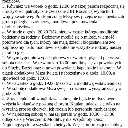
rodziców.
3. Również we wtorek o godz. 12.00 w naszej parafii rozpoczną się
uroczystości patriotyczne związane z 81 Rocznicą wybuchu II
wojny światowej. Po skończonej Mszy św. przejście na cmentarz do
grobu poległych żołnierzy, modlitwa i przemówienia
okolicznościowe.
4. W środę o godz. 20.20 Różaniec, w czasie którego modlić się
będziemy za rodziny. Będziemy modlić się o miłość, wierność,
potomstwo dla tych, którzy nie mają dzieci i błogosławieństwo.
Zapraszamy na to modlitewne spotkanie wszystkie rodziny naszej
parafii i gości.
5. W tym tygodniu wypada pierwszy czwartek, piątek i pierwsza
sobota miesiąca. W czwartek o 18.00 modlimy się za powołanych
do Służby Bożej oraz o nowe powołania kapłańskie i zakonne. W
piątek dodatkowa Msza święta i nabożeństwo o godz. 10.00, a
spowiedź od godz. 17.00.
6. W czwartek o godz. 19.00 Msza św. z modlitwą wstawienniczą.
7. W sobotę dodatkowa Msza święta i różaniec wynagradzający o
godz. 8.30.
8. Z racji epidemii w najbliższą sobotę nie będzie tradycyjnego
wyjścia kapłanów z posługą chorym. Kapłani udadzą się tylko na
wyraźną prośbę chorych, ich rodzin lub personelu medycznego.
9. W najbliższą sobotę w naszej parafii w godz. 10.30 – 15.30
odbędzie się Wieczernik Modlitwy dla Wspólnoty Dusz
Najmniejszych i wszystkich chętnych. Więcej informacji na tablicy