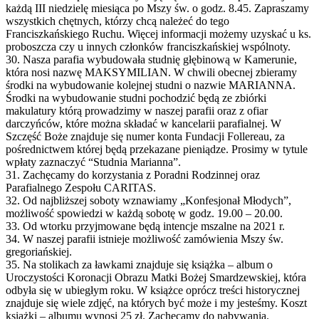
każdą III niedzielę miesiąca po Mszy św. o godz. 8.45. Zapraszamy
wszystkich chętnych, którzy chcą należeć do tego
Franciszkańskiego Ruchu. Więcej informacji możemy uzyskać u ks.
proboszcza czy u innych członków franciszkańskiej wspólnoty.
30. Nasza parafia wybudowała studnię głębinową w Kamerunie,
która nosi nazwę MAKSYMILIAN. W chwili obecnej zbieramy
środki na wybudowanie kolejnej studni o nazwie MARIANNA.
Środki na wybudowanie studni pochodzić będą ze zbiórki
makulatury którą prowadzimy w naszej parafii oraz z ofiar
darczyńców, które można składać w kancelarii parafialnej. W
Szczęść Boże znajduje się numer konta Fundacji Follereau, za
pośrednictwem której będą przekazane pieniądze. Prosimy w tytule
wpłaty zaznaczyć “Studnia Marianna”.
31. Zachęcamy do korzystania z Poradni Rodzinnej oraz
Parafialnego Zespołu CARITAS.
32. Od najbliższej soboty wznawiamy „Konfesjonał Młodych”,
możliwość spowiedzi w każdą sobotę w godz. 19.00 – 20.00.
33. Od wtorku przyjmowane będą intencje mszalne na 2021 r.
34. W naszej parafii istnieje możliwość zamówienia Mszy św.
gregoriańskiej.
35. Na stolikach za ławkami znajduje się książka – album o
Uroczystości Koronacji Obrazu Matki Bożej Smardzewskiej, która
odbyła się w ubiegłym roku. W książce oprócz treści historycznej
znajduje się wiele zdjęć, na których być może i my jesteśmy. Koszt
książki – albumu wynosi 25 zł. Zachęcamy do nabywania.