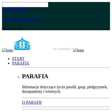
LOGOWANIE
parafia@maksymilian.plonsk.pl
+48 23 662 11 80
START
PARAFIA
PARAFIA
Informacje dotyczące życia parafii, grup, pielgrzymek,
duszpasterzy i wiernych.
O PARAFII