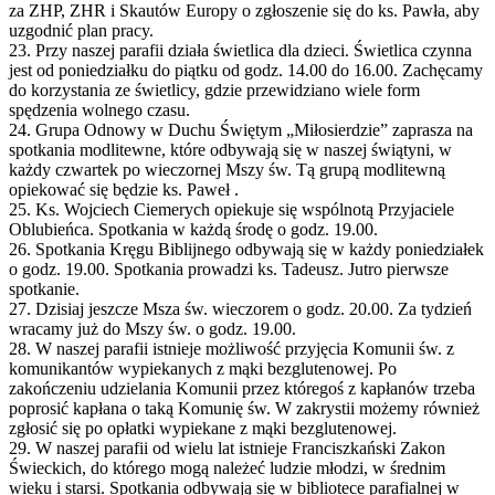
za ZHP, ZHR i Skautów Europy o zgłoszenie się do ks. Pawła, aby
uzgodnić plan pracy.
23. Przy naszej parafii działa świetlica dla dzieci. Świetlica czynna
jest od poniedziałku do piątku od godz. 14.00 do 16.00. Zachęcamy
do korzystania ze świetlicy, gdzie przewidziano wiele form
spędzenia wolnego czasu.
24. Grupa Odnowy w Duchu Świętym „Miłosierdzie” zaprasza na
spotkania modlitewne, które odbywają się w naszej świątyni, w
każdy czwartek po wieczornej Mszy św. Tą grupą modlitewną
opiekować się będzie ks. Paweł .
25. Ks. Wojciech Ciemerych opiekuje się wspólnotą Przyjaciele
Oblubieńca. Spotkania w każdą środę o godz. 19.00.
26. Spotkania Kręgu Biblijnego odbywają się w każdy poniedziałek
o godz. 19.00. Spotkania prowadzi ks. Tadeusz. Jutro pierwsze
spotkanie.
27. Dzisiaj jeszcze Msza św. wieczorem o godz. 20.00. Za tydzień
wracamy już do Mszy św. o godz. 19.00.
28. W naszej parafii istnieje możliwość przyjęcia Komunii św. z
komunikantów wypiekanych z mąki bezglutenowej. Po
zakończeniu udzielania Komunii przez któregoś z kapłanów trzeba
poprosić kapłana o taką Komunię św. W zakrystii możemy również
zgłosić się po opłatki wypiekane z mąki bezglutenowej.
29. W naszej parafii od wielu lat istnieje Franciszkański Zakon
Świeckich, do którego mogą należeć ludzie młodzi, w średnim
wieku i starsi. Spotkania odbywają się w bibliotece parafialnej w