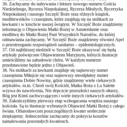
36. Zachęcamy do nabywania i lektury nowego numeru Gościa
Niedzielnego, Rycerza Niepokalanej, Rycerza Młodych, Rycerzyka
Niepokalanej i naszego Szczęść Boże oraz różnych książek,
modlitewników i czasopism, które znajdują się na stolikach za
ławkami i w kruchcie naszej świątyni. W Szczęść Boże znajdziemy
informację o Objawieniu Matki Bożej w Amsterdamie oraz
modlitwę do Matki Bożej Pani Wszystkich Narodów, do której
odmawiania zachęcamy. W Szczęść Boże znajdziemy również Apel
o przestrzeganiu rozporządzeń sanitarno – epidemiologicznych.
37. Od najbliższej niedzieli w Szczęść Boże ukazywać się będą
artykuły poświęcone Objawieniom Maryjnym, których ilustracje
umieściliśmy na zabudowie chóru. W każdym numerze
przedstawione będzie jedno z Objawień.
38. Na stolikach za ławkami znajduje się najnowszy numer
czasopisma Miłujcie się oraz najnowszy nieodpłatny numer
czasopisma Dobre Nowiny, gdzie znajdziemy wiele ciekawych
artykułów, m.in. Chroń swój Kościół, Matka Boża z La Salette
wzywa do nawrócenia, Nie depczcie przeszłości naszych ołtarzy,
Bóg jest Kimś zachwycającym i wiele innych ciekawych artykułów.
39. Zakończyliśmy pierwszy etap wzbogacania wnętrza naszego
kościoła. Są to ilustracje wybranych Objawień Matki Bożej z całego
świata. Ofiarodawcom poszczególnych kwater serdecznie
dziękujemy. Jednocześnie zachęcamy do pokrycia kosztów
namalowania pozostałych kwaterach.