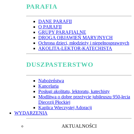
PARAFIA
DANE PARAFII
O PARAFII
GRUPY PARAFIALNE
DROGA OBJAWIEŃ MARYJNYCH
Ochrona dzieci, młodzieży i niepełnosprawnych
AKOLITA-LEKTOR-KATECHISTA
DUSZPASTERSTWO
Nabożeństwa
Kancelaria
Posługi akolitatu, lektoratu, katechisty
Modlitwa o dobre przeżycie jubileuszu 950-lecia
Diecezji Płockiej
Kaplica Wieczystej Adoracji
WYDARZENIA
AKTUALNOŚCI