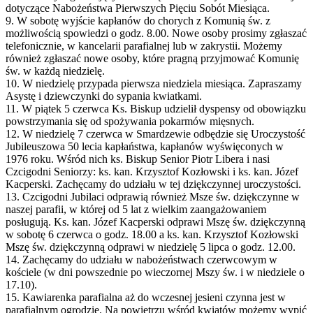
dotyczące Nabożeństwa Pierwszych Pięciu Sobót Miesiąca.
9. W sobotę wyjście kapłanów do chorych z Komunią św. z
możliwością spowiedzi o godz. 8.00. Nowe osoby prosimy zgłaszać
telefonicznie, w kancelarii parafialnej lub w zakrystii. Możemy
również zgłaszać nowe osoby, które pragną przyjmować Komunię
św. w każdą niedzielę.
10. W niedzielę przypada pierwsza niedziela miesiąca. Zapraszamy
Asystę i dziewczynki do sypania kwiatkami.
11. W piątek 5 czerwca Ks. Biskup udzielił dyspensy od obowiązku
powstrzymania się od spożywania pokarmów mięsnych.
12. W niedzielę 7 czerwca w Smardzewie odbędzie się Uroczystość
Jubileuszowa 50 lecia kapłaństwa, kapłanów wyświęconych w
1976 roku. Wśród nich ks. Biskup Senior Piotr Libera i nasi
Czcigodni Seniorzy: ks. kan. Krzysztof Kozłowski i ks. kan. Józef
Kacperski. Zachęcamy do udziału w tej dziękczynnej uroczystości.
13. Czcigodni Jubilaci odprawią również Msze św. dziękczynne w
naszej parafii, w której od 5 lat z wielkim zaangażowaniem
posługują. Ks. kan. Józef Kacperski odprawi Mszę św. dziękczynną
w sobotę 6 czerwca o godz. 18.00 a ks. kan. Krzysztof Kozłowski
Mszę św. dziękczynną odprawi w niedzielę 5 lipca o godz. 12.00.
14. Zachęcamy do udziału w nabożeństwach czerwcowym w
kościele (w dni powszednie po wieczornej Mszy św. i w niedziele o
17.10).
15. Kawiarenka parafialna aż do wczesnej jesieni czynna jest w
parafialnym ogrodzie. Na powietrzu wśród kwiatów możemy wypić