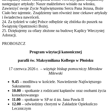
następujące artykuły: Nasze małżeństwo wisiało na włosku,
Zawierzyć swoje Zycie Najświętszemu Sercu Pana Jezusa, Boże
Ciało bez tajemnic. Znajdziemy tam również inne ciekawe artykuły
i świadectwa nawróceń.
24. Za tydzień w całej Polsce odbędzie się zbiórka do puszek na
Świątynię Opatrzności Bożej.
25. Dziękujemy za ofiary złożone na budowę Kaplicy Wieczystej
Adoracji.
PROBOSZCZ
Program wizytacji kanonicznej
parafii św. Maksymiliana Kolbego w Płońsku
17 czerwca 2026 r. –
wizytuje biskup pomocniczy Mirosław
Milewski
9.45
– modlitwa w kościele. Nawiedzenie Najświętszego
Sakramentu
10.00
– spotkanie z rodzicami kapłanów oraz osobami życia
konsekrowanego
11.00
– spotkanie w SP nr 4 im. Jana Pawła II
12.00
– odwiedziny chorymi w Zakładzie Opiekuńczo
Leczniczym