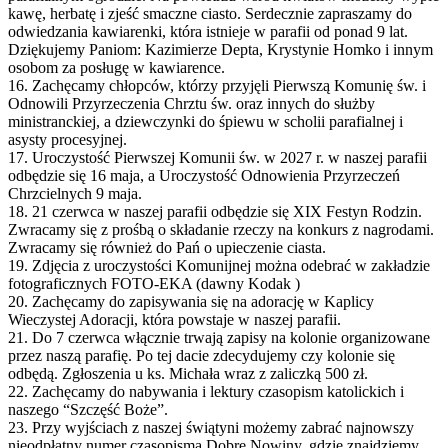
kawę, herbatę i zjeść smaczne ciasto. Serdecznie zapraszamy do
odwiedzania kawiarenki, która istnieje w parafii od ponad 9 lat.
Dziękujemy Paniom: Kazimierze Depta, Krystynie Homko i innym
osobom za posługę w kawiarence.
16. Zachęcamy chłopców, którzy przyjęli Pierwszą Komunię św. i
Odnowili Przyrzeczenia Chrztu św. oraz innych do służby
ministranckiej, a dziewczynki do śpiewu w scholii parafialnej i
asysty procesyjnej.
17. Uroczystość Pierwszej Komunii św. w 2027 r. w naszej parafii
odbędzie się 16 maja, a Uroczystość Odnowienia Przyrzeczeń
Chrzcielnych 9 maja.
18. 21 czerwca w naszej parafii odbędzie się XIX Festyn Rodzin.
Zwracamy się z prośbą o składanie rzeczy na konkurs z nagrodami.
Zwracamy się również do Pań o upieczenie ciasta.
19. Zdjęcia z uroczystości Komunijnej można odebrać w zakładzie
fotograficznych FOTO-EKA (dawny Kodak )
20. Zachęcamy do zapisywania się na adorację w Kaplicy
Wieczystej Adoracji, która powstaje w naszej parafii.
21. Do 7 czerwca włącznie trwają zapisy na kolonie organizowane
przez naszą parafię. Po tej dacie zdecydujemy czy kolonie się
odbędą. Zgłoszenia u ks. Michała wraz z zaliczką 500 zł.
22. Zachęcamy do nabywania i lektury czasopism katolickich i
naszego “Szczęść Boże”.
23. Przy wyjściach z naszej świątyni możemy zabrać najnowszy
nieodpłatny numer czasopisma Dobre Nowiny, gdzie znajdziemy