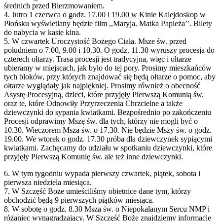
średnich przed Bierzmowaniem.
4. Jutro 1 czerwca o godz. 17.00 i 19.00 w Kinie Kalejdoskop w
Płońsku wyświetlany będzie film ,,Maryja. Matka Papieża’’. Bilety
do nabycia w kasie kina.
5. W czwartek Uroczystość Bożego Ciała. Msze św. przed
południem o 7.00, 9.00 i 10.30. O godz. 11.30 wyruszy procesja do
czterech ołtarzy. Trasa procesji jest tradycyjna, więc i ołtarze
ubieramy w miejscach, jak było do tej pory. Prosimy mieszkańców
tych bloków, przy których znajdować się będą ołtarze o pomoc, aby
ołtarze wyglądały jak najpiękniej. Prosimy również o obecność
Asystę Procesyjną, dzieci, które przyjęły Pierwszą Komunią św.
oraz te, które Odnowiły Przyrzeczenia Chrzcielne a także
dziewczynki do sypania kwiatkami. Bezpośrednio po zakończeniu
Procesji odprawimy Mszę św. dla tych, którzy nie mogli być o
10.30. Wieczorem Msza św. o 17.30. Nie będzie Mszy św. o godz.
19.00. We wtorek o godz. 17.30 próba dla dziewczynek sypiącymi
kwiatkami. Zachęcamy do udziału w spotkaniu dziewczynki, które
przyjęły Pierwszą Komunię św. ale też inne dziewczynki.
6. W tym tygodniu wypada pierwszy czwartek, piątek, sobota i
pierwsza niedziela miesiąca.
7. W Szczęść Boże umieściliśmy obietnice dane tym, którzy
obchodzić będą 9 pierwszych piątków miesiąca.
8. W sobotę o godz. 8.30 Msza św. o Niepokalanym Sercu NMP i
różaniec wynagradzający. W Szczęść Boże znajdziemy informacje