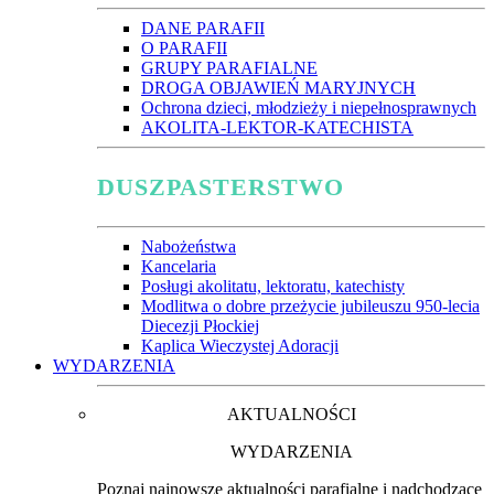
DANE PARAFII
O PARAFII
GRUPY PARAFIALNE
DROGA OBJAWIEŃ MARYJNYCH
Ochrona dzieci, młodzieży i niepełnosprawnych
AKOLITA-LEKTOR-KATECHISTA
DUSZPASTERSTWO
Nabożeństwa
Kancelaria
Posługi akolitatu, lektoratu, katechisty
Modlitwa o dobre przeżycie jubileuszu 950-lecia
Diecezji Płockiej
Kaplica Wieczystej Adoracji
WYDARZENIA
AKTUALNOŚCI
WYDARZENIA
Poznaj najnowsze aktualności parafialne i nadchodzące