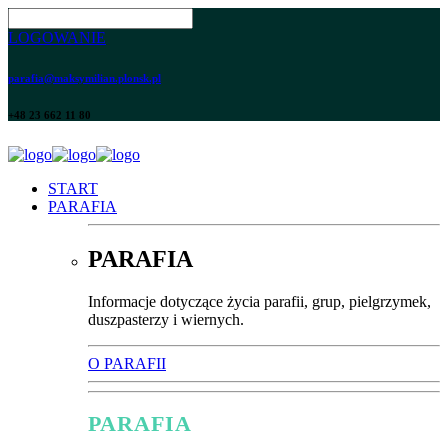
LOGOWANIE
parafia@maksymilian.plonsk.pl
+48 23 662 11 80
START
PARAFIA
PARAFIA
Informacje dotyczące życia parafii, grup, pielgrzymek,
duszpasterzy i wiernych.
O PARAFII
PARAFIA