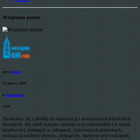
Wzajemna pomoc
przez
bogus
27 marca, 2020
w
Aktualności
1218
Zwracamy się z prośbą do organizacji i stowarzyszeń katolickich
dorosłych, aby mieli szeroko otwarte oczy miłosierdzia i w miarę
możliwości, pomagali w zakupach, codziennych potrzebach,
zwłaszcza osobom chorym, cierpiącym, starszym oraz rodzinom