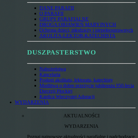
DANE PARAFII
O PARAFII
GRUPY PARAFIALNE
DROGA OBJAWIEŃ MARYJNYCH
Ochrona dzieci, młodzieży i niepełnosprawnych
AKOLITA-LEKTOR-KATECHISTA
DUSZPASTERSTWO
Nabożeństwa
Kancelaria
Posługi akolitatu, lektoratu, katechisty
Modlitwa o dobre przeżycie jubileuszu 950-lecia
Diecezji Płockiej
Kaplica Wieczystej Adoracji
WYDARZENIA
AKTUALNOŚCI
WYDARZENIA
Poznaj najnowsze aktualności parafialne i nadchodzące