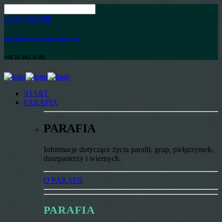
LOGOWANIE
parafia@maksymilian.plonsk.pl
+48 23 662 11 80
START
PARAFIA
PARAFIA
Informacje dotyczące życia parafii, grup, pielgrzymek,
duszpasterzy i wiernych.
O PARAFII
PARAFIA