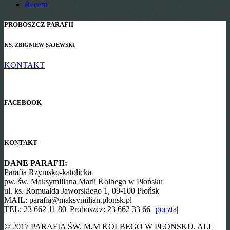
Recent
PROBOSZCZ PARAFII
KS. ZBIGNIEW SAJEWSKI
KONTAKT
FACEBOOK
KONTAKT
DANE PARAFII:
Parafia Rzymsko-katolicka
pw. św. Maksymiliana Marii Kolbego w Płońsku
ul. ks. Romualda Jaworskiego 1, 09-100 Płońsk
MAIL: parafia@maksymilian.plonsk.pl
TEL: 23 662 11 80 |Proboszcz: 23 662 33 66|
|poczta|
© 2017 PARAFIA ŚW. M.M KOLBEGO W PŁOŃSKU. ALL