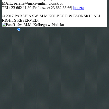
MAIL: parafia@maksymilian.plonsk.pl
TEL: 23 662 11 80 |Proboszcz: 23 662 33 66|
|poczta|
© 2017 PARAFIA ŚW. M.M KOLBEGO W PŁOŃSKU. ALL
RIGHTS RESERVED.