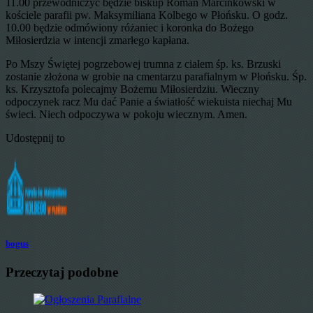
11.00 przewodniczyć będzie biskup Roman Marcinkowski w
kościele parafii pw. Maksymiliana Kolbego w Płońsku. O godz.
10.00 będzie odmówiony różaniec i koronka do Bożego
Miłosierdzia w intencji zmarłego kapłana.
Po Mszy Świętej pogrzebowej trumna z ciałem śp. ks. Brzuski
zostanie złożona w grobie na cmentarzu parafialnym w Płońsku. Śp.
ks. Krzysztofa polecajmy Bożemu Miłosierdziu. Wieczny
odpoczynek racz Mu dać Panie a światłość wiekuista niechaj Mu
świeci. Niech odpoczywa w pokoju wiecznym. Amen.
Udostępnij to
bogus
Przeczytaj podobne