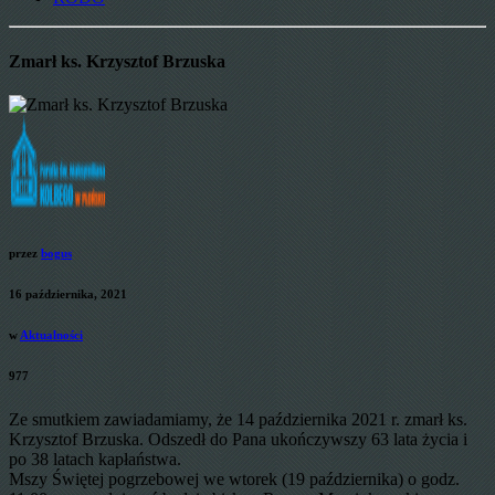
Zmarł ks. Krzysztof Brzuska
przez
bogus
16 października, 2021
w
Aktualności
977
Ze smutkiem zawiadamiamy, że 14 października 2021 r. zmarł ks.
Krzysztof Brzuska. Odszedł do Pana ukończywszy 63 lata życia i
po 38 latach kapłaństwa.
Mszy Świętej pogrzebowej we wtorek (19 października) o godz.