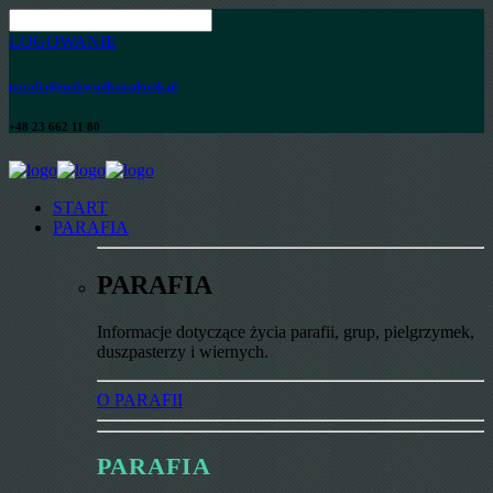
LOGOWANIE
parafia@maksymilian.plonsk.pl
+48 23 662 11 80
START
PARAFIA
PARAFIA
Informacje dotyczące życia parafii, grup, pielgrzymek,
duszpasterzy i wiernych.
O PARAFII
PARAFIA