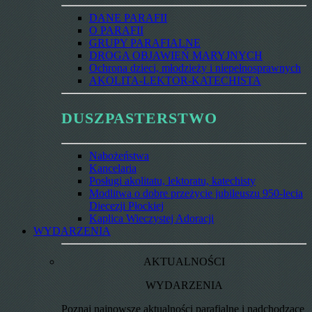
DANE PARAFII
O PARAFII
GRUPY PARAFIALNE
DROGA OBJAWIEŃ MARYJNYCH
Ochrona dzieci, młodzieży i niepełnosprawnych
AKOLITA-LEKTOR-KATECHISTA
DUSZPASTERSTWO
Nabożeństwa
Kancelaria
Posługi akolitatu, lektoratu, katechisty
Modlitwa o dobre przeżycie jubileuszu 950-lecia
Diecezji Płockiej
Kaplica Wieczystej Adoracji
WYDARZENIA
AKTUALNOŚCI
WYDARZENIA
Poznaj najnowsze aktualności parafialne i nadchodzące