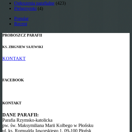
Ogłoszenia parafialne
(423)
Pielgrzymki
(4)
Popular
Recent
PROBOSZCZ PARAFII
KS. ZBIGNIEW SAJEWSKI
KONTAKT
FACEBOOK
KONTAKT
DANE PARAFII:
Parafia Rzymsko-katolicka
pw. św. Maksymiliana Marii Kolbego w Płońsku
ul. ks. Romualda Jaworskiego 1, 09-100 Płońsk