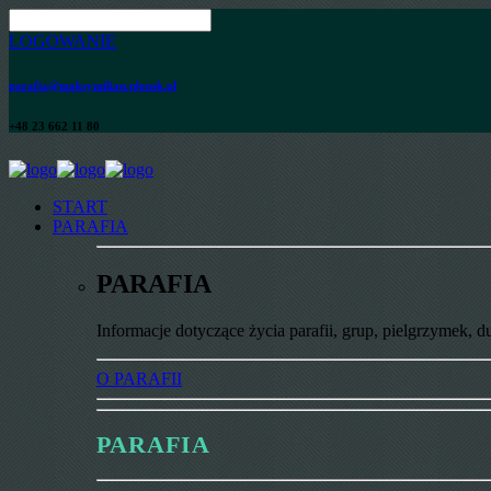
LOGOWANIE
parafia@maksymilian.plonsk.pl
+48 23 662 11 80
START
PARAFIA
PARAFIA
Informacje dotyczące życia parafii, grup, pielgrzymek, d
O PARAFII
PARAFIA