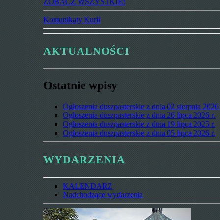
ZOBACZ WSZYSTKIE!
Komunikaty Kurii
AKTUALNOŚCI
Ostatnie wpisy
Ogłoszenia duszpasterskie z dnia 02 sierpnia 2026 
Ogłoszenia duszpasterskie z dnia 26 lipca 2026 r.
Ogłoszenia duszpasterskie z dnia 19 lipca 2025 r.
Ogłoszenia duszpasterskie z dnia 05 lipca 2026 r.
WYDARZENIA
KALENDARZ
Nadchodzące wydarzenia