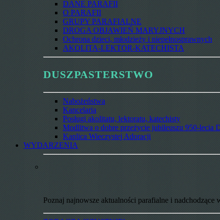
DANE PARAFII
O PARAFII
GRUPY PARAFIALNE
DROGA OBJAWIEŃ MARYJNYCH
Ochrona dzieci, młodzieży i niepełnosprawnych
AKOLITA-LEKTOR-KATECHISTA
DUSZPASTERSTWO
Nabożeństwa
Kancelaria
Posługi akolitatu, lektoratu, katechisty
Modlitwa o dobre przeżycie jubileuszu 950-lecia D
Kaplica Wieczystej Adoracji
WYDARZENIA
Poznaj najnowsze aktualności parafialne i nadchodzące 