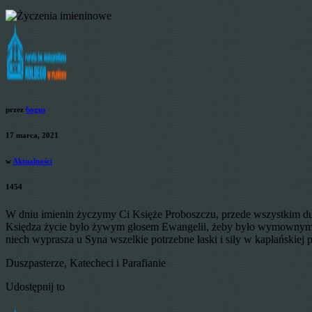
przez
bogus
17 marca, 2021
w
Aktualności
1454
W dniu imienin życzymy Ci Księże Proboszczu, przede wszystkim dużo
Księdza życie było żywym głosem Ewangelii, żeby było wymownym ś
niech wyprasza u Syna wszelkie potrzebne łaski i siły w kapłańskiej 
Duszpasterze, Katecheci i Parafianie
Udostępnij to