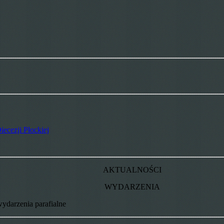
iecezji Płockiej
AKTUALNOŚCI
WYDARZENIA
wydarzenia parafialne