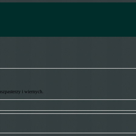
uszpasterzy i wiernych.