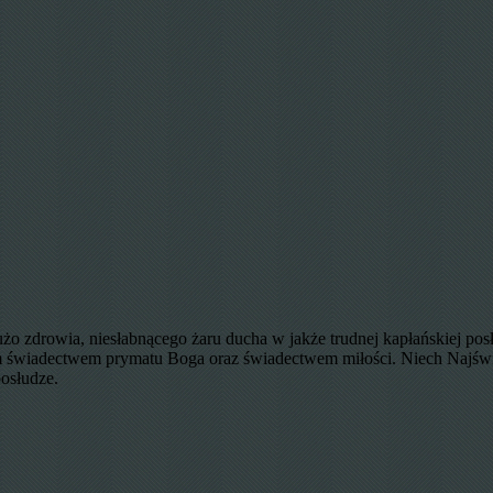
 zdrowia, niesłabnącego żaru ducha w jakże trudnej kapłańskiej posłu
wiadectwem prymatu Boga oraz świadectwem miłości. Niech Najświęts
posłudze.