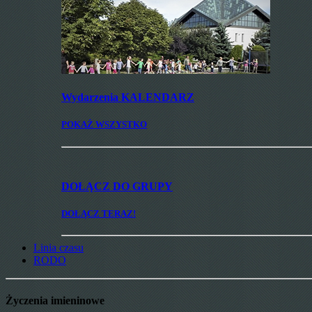
Wydarzenia
KALENDARZ
POKAŻ WSZYSTKO
DOŁĄCZ
DO GRUPY
DOŁĄCZ TERAZ!
Linia czasu
RODO
Życzenia imieninowe