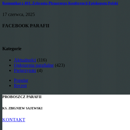
Komunikat z 401. Zebrania Plenarnego Konferencji Episkopatu Polski
17 czerwca, 2025
FACEBOOK PARAFII
Kategorie
Aktualności
(116)
Ogłoszenia parafialne
(423)
Pielgrzymki
(4)
Popular
Recent
PROBOSZCZ PARAFII
KS. ZBIGNIEW SAJEWSKI
KONTAKT