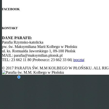
FACEBOOK
KONTAKT
DANE PARAFII:
Parafia Rzymsko-katolicka
pw. św. Maksymiliana Marii Kolbego w Płońsku
ul. ks. Romualda Jaworskiego 1, 09-100 Płońsk
MAIL: parafia@maksymilian.plonsk.pl
TEL: 23 662 11 80 |Proboszcz: 23 662 33 66|
|poczta|
© 2017 PARAFIA ŚW. M.M KOLBEGO W PŁOŃSKU. ALL RI