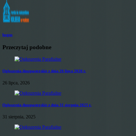
bogus
Przeczytaj podobne
Ogłoszenia duszpasterskie z dnia 26 lipca 2026 r.
26 lipca, 2026
Ogłoszenia duszpasterskie z dnia 31 sierpnia 2025 r.
31 sierpnia, 2025