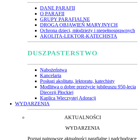
DANE PARAFII
O PARAFII
GRUPY PARAFIALNE
DROGA OBJAWIEŃ MARYJNYCH
Ochrona dzieci, młodzieży i niepełnosprawnych
AKOLITA-LEKTOR-KATECHISTA
DUSZPASTERSTWO
Nabożeństwa
Kancelaria
Posługi akolitatu, lektoratu, katechisty
Modlitwa o dobre przeżycie jubileuszu 950-lecia
Diecezji Płockiej
Kaplica Wieczystej Adoracji
WYDARZENIA
AKTUALNOŚCI
WYDARZENIA
Poznaj najnowsze aktualności parafialne i nadchodzące