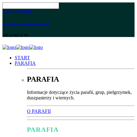
LOGOWANIE
parafia@maksymilian.plonsk.pl
+48 23 662 11 80
START
PARAFIA
PARAFIA
Informacje dotyczące życia parafii, grup, pielgrzymek,
duszpasterzy i wiernych.
O PARAFII
PARAFIA