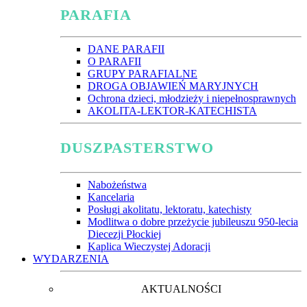
PARAFIA
DANE PARAFII
O PARAFII
GRUPY PARAFIALNE
DROGA OBJAWIEŃ MARYJNYCH
Ochrona dzieci, młodzieży i niepełnosprawnych
AKOLITA-LEKTOR-KATECHISTA
DUSZPASTERSTWO
Nabożeństwa
Kancelaria
Posługi akolitatu, lektoratu, katechisty
Modlitwa o dobre przeżycie jubileuszu 950-lecia
Diecezji Płockiej
Kaplica Wieczystej Adoracji
WYDARZENIA
AKTUALNOŚCI