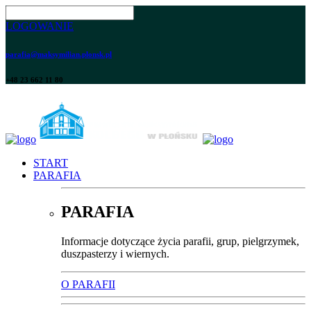
LOGOWANIE
parafia@maksymilian.plonsk.pl
+48 23 662 11 80
START
PARAFIA
PARAFIA
Informacje dotyczące życia parafii, grup, pielgrzymek,
duszpasterzy i wiernych.
O PARAFII