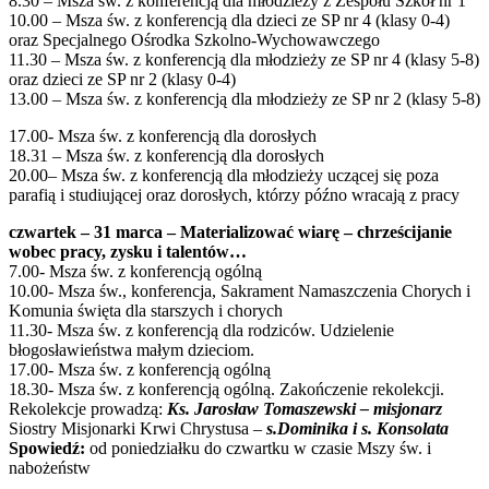
8.30 – Msza św. z konferencją dla młodzieży z Zespołu Szkół nr 1
10.00 – Msza św. z konferencją dla dzieci ze SP nr 4 (klasy 0-4)
oraz Specjalnego Ośrodka Szkolno-Wychowawczego
11.30 – Msza św. z konferencją dla młodzieży ze SP nr 4 (klasy 5-8)
oraz dzieci ze SP nr 2 (klasy 0-4)
13.00 – Msza św. z konferencją dla młodzieży ze SP nr 2 (klasy 5-8)
17.00- Msza św. z konferencją dla dorosłych
18.31 – Msza św. z konferencją dla dorosłych
20.00– Msza św. z konferencją dla młodzieży uczącej się poza
parafią i studiującej oraz dorosłych, którzy późno wracają z pracy
czwartek – 31 marca – Materializować wiarę – chrześcijanie
wobec pracy, zysku i talentów…
7.00- Msza św. z konferencją ogólną
10.00- Msza św., konferencja, Sakrament Namaszczenia Chorych i
Komunia święta dla starszych i chorych
11.30- Msza św. z konferencją dla rodziców. Udzielenie
błogosławieństwa małym dzieciom.
17.00- Msza św. z konferencją ogólną
18.30- Msza św. z konferencją ogólną. Zakończenie rekolekcji.
Rekolekcje prowadzą:
Ks. Jarosław Tomaszewski – misjonarz
Siostry Misjonarki Krwi Chrystusa –
s.Dominika i s. Konsolata
Spowiedź:
od poniedziałku do czwartku w czasie Mszy św. i
nabożeństw