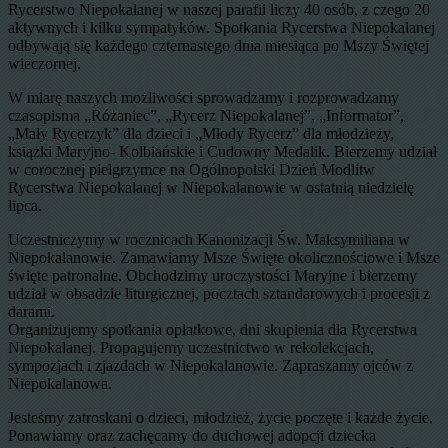
Rycerstwo Niepokalanej w naszej parafii liczy 40 osób, z czego 20
aktywnych i kilku sympatyków. Spotkania Rycerstwa Niepokalanej
odbywają się każdego czternastego dnia miesiąca po Mszy Świętej
wieczornej.
W miarę naszych możliwości sprowadzamy i rozprowadzamy
czasopisma „Różaniec”, „Rycerz Niepokalanej”, „Informator”,
„Mały Rycerzyk” dla dzieci i „Młody Rycerz” dla młodzieży,
książki Maryjno- Kolbiańskie i Cudowny Medalik. Bierzemy udział
w corocznej pielgrzymce na Ogólnopolski Dzień Modlitw
Rycerstwa Niepokalanej w Niepokalanowie w ostatnią niedzielę
lipca.
Uczestniczymy w rocznicach Kanonizacji Św. Maksymiliana w
Niepokalanowie. Zamawiamy Msze Święte okolicznościowe i Msze
święte patronalne. Obchodzimy uroczystości Maryjne i bierzemy
udział w obsadzie liturgicznej, pocztach sztandarowych i procesji z
darami.
Organizujemy spotkania opłatkowe, dni skupienia dla Rycerstwa
Niepokalanej. Propagujemy uczestnictwo w rekolekcjach,
sympozjach i zjazdach w Niepokalanowie. Zapraszamy ojców z
Niepokalanowa.
Jesteśmy zatroskani o dzieci, młodzież, życie poczęte i każde życie.
Ponawiamy oraz zachęcamy do duchowej adopcji dziecka