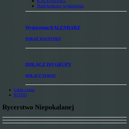
KALENDARZ
Nadchodzące wydarzenia
Wydarzenia
KALENDARZ
POKAŻ WSZYSTKO
DOŁĄCZ
DO GRUPY
DOŁĄCZ TERAZ!
Linia czasu
RODO
Rycerstwo Niepokalanej