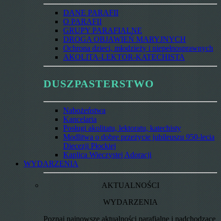
DANE PARAFII
O PARAFII
GRUPY PARAFIALNE
DROGA OBJAWIEŃ MARYJNYCH
Ochrona dzieci, młodzieży i niepełnosprawnych
AKOLITA-LEKTOR-KATECHISTA
DUSZPASTERSTWO
Nabożeństwa
Kancelaria
Posługi akolitatu, lektoratu, katechisty
Modlitwa o dobre przeżycie jubileuszu 950-lecia
Diecezji Płockiej
Kaplica Wieczystej Adoracji
WYDARZENIA
AKTUALNOŚCI
WYDARZENIA
Poznaj najnowsze aktualności parafialne i nadchodzące