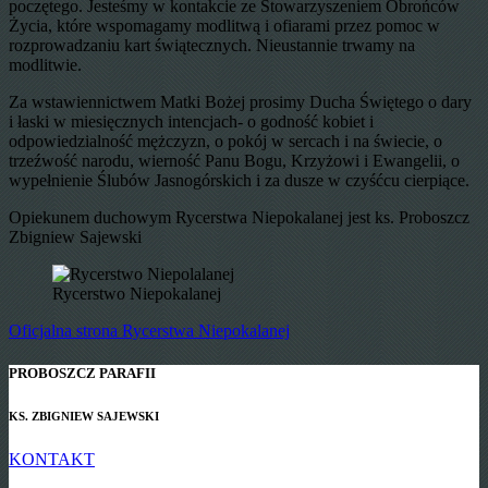
poczętego. Jesteśmy w kontakcie ze Stowarzyszeniem Obrońców
Życia, które wspomagamy modlitwą i ofiarami przez pomoc w
rozprowadzaniu kart świątecznych. Nieustannie trwamy na
modlitwie.
Za wstawiennictwem Matki Bożej prosimy Ducha Świętego o dary
i łaski w miesięcznych intencjach- o godność kobiet i
odpowiedzialność mężczyzn, o pokój w sercach i na świecie, o
trzeźwość narodu, wierność Panu Bogu, Krzyżowi i Ewangelii, o
wypełnienie Ślubów Jasnogórskich i za dusze w czyśćcu cierpiące.
Opiekunem duchowym Rycerstwa Niepokalanej jest ks. Proboszcz
Zbigniew Sajewski
Rycerstwo Niepokalanej
Oficjalna strona Rycerstwa Niepokalanej
PROBOSZCZ PARAFII
KS. ZBIGNIEW SAJEWSKI
KONTAKT