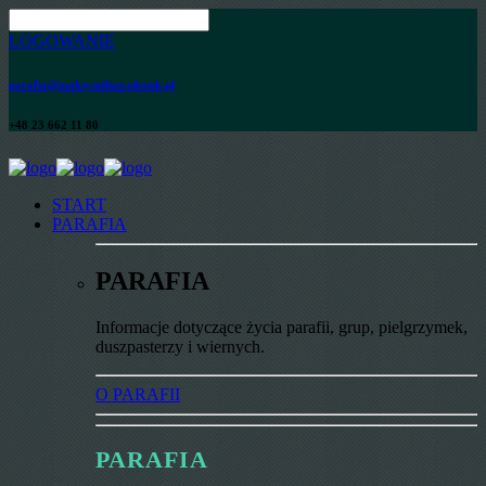
LOGOWANIE
parafia@maksymilian.plonsk.pl
+48 23 662 11 80
START
PARAFIA
PARAFIA
Informacje dotyczące życia parafii, grup, pielgrzymek,
duszpasterzy i wiernych.
O PARAFII
PARAFIA