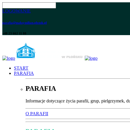
LOGOWANIE
parafia@maksymilian.plonsk.pl
+48 23 662 11 80
START
PARAFIA
PARAFIA
Informacje dotyczące życia parafii, grup, pielgrzymek, d
O PARAFII