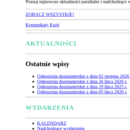
Poznaj najnowsze aktualności parafialne i nadchodzące 
ZOBACZ WSZYSTKIE!
Komunikaty Kurii
AKTUALNOŚCI
Ostatnie wpisy
Ogłoszenia duszpasterskie z dnia 02 sierpnia 2026 
Ogłoszenia duszpasterskie z dnia 26 lipca 2026 r.
Ogłoszenia duszpasterskie z dnia 19 lipca 2025 r.
Ogłoszenia duszpasterskie z dnia 05 lipca 2026 r.
WYDARZENIA
KALENDARZ
Nadchodzące wydarzenia