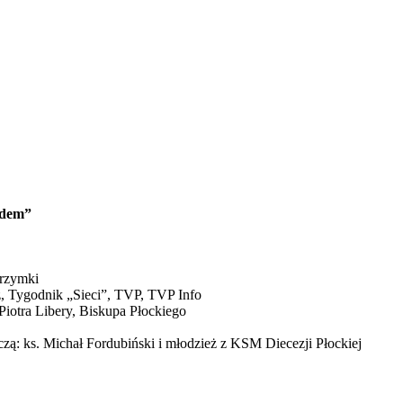
udem”
grzymki
z, Tygodnik „Sieci”, TVP, TVP Info
iotra Libery, Biskupa Płockiego
zą: ks. Michał Fordubiński i młodzież z KSM Diecezji Płockiej