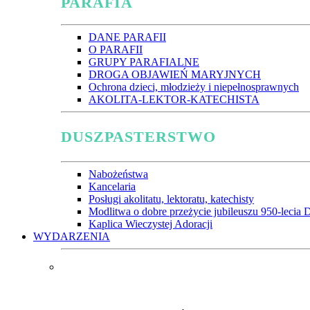
PARAFIA
DANE PARAFII
O PARAFII
GRUPY PARAFIALNE
DROGA OBJAWIEŃ MARYJNYCH
Ochrona dzieci, młodzieży i niepełnosprawnych
AKOLITA-LEKTOR-KATECHISTA
DUSZPASTERSTWO
Nabożeństwa
Kancelaria
Posługi akolitatu, lektoratu, katechisty
Modlitwa o dobre przeżycie jubileuszu 950-lecia D
Kaplica Wieczystej Adoracji
WYDARZENIA