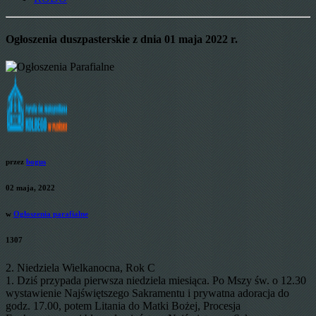
Ogłoszenia duszpasterskie z dnia 01 maja 2022 r.
przez
bogus
02 maja, 2022
w
Ogłoszenia parafialne
1307
2. Niedziela Wielkanocna, Rok C
1. Dziś przypada pierwsza niedziela miesiąca. Po Mszy św. o 12.30
wystawienie Najświętszego Sakramentu i prywatna adoracja do
godz. 17.00, potem Litania do Matki Bożej, Procesja