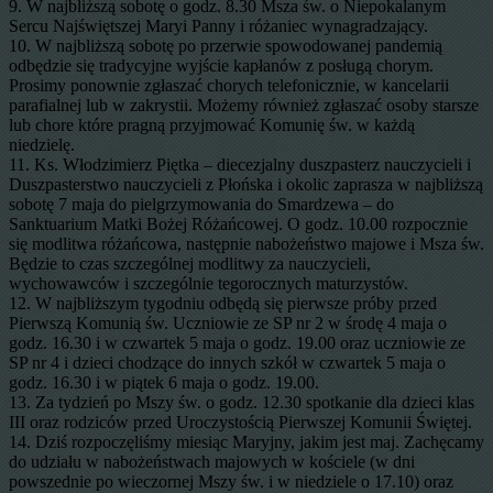
9. W najbliższą sobotę o godz. 8.30 Msza św. o Niepokalanym
Sercu Najświętszej Maryi Panny i różaniec wynagradzający.
10. W najbliższą sobotę po przerwie spowodowanej pandemią
odbędzie się tradycyjne wyjście kapłanów z posługą chorym.
Prosimy ponownie zgłaszać chorych telefonicznie, w kancelarii
parafialnej lub w zakrystii. Możemy również zgłaszać osoby starsze
lub chore które pragną przyjmować Komunię św. w każdą
niedzielę.
11. Ks. Włodzimierz Piętka – diecezjalny duszpasterz nauczycieli i
Duszpasterstwo nauczycieli z Płońska i okolic zaprasza w najbliższą
sobotę 7 maja do pielgrzymowania do Smardzewa – do
Sanktuarium Matki Bożej Różańcowej. O godz. 10.00 rozpocznie
się modlitwa różańcowa, następnie nabożeństwo majowe i Msza św.
Będzie to czas szczególnej modlitwy za nauczycieli,
wychowawców i szczególnie tegorocznych maturzystów.
12. W najbliższym tygodniu odbędą się pierwsze próby przed
Pierwszą Komunią św. Uczniowie ze SP nr 2 w środę 4 maja o
godz. 16.30 i w czwartek 5 maja o godz. 19.00 oraz uczniowie ze
SP nr 4 i dzieci chodzące do innych szkół w czwartek 5 maja o
godz. 16.30 i w piątek 6 maja o godz. 19.00.
13. Za tydzień po Mszy św. o godz. 12.30 spotkanie dla dzieci klas
III oraz rodziców przed Uroczystością Pierwszej Komunii Świętej.
14. Dziś rozpoczęliśmy miesiąc Maryjny, jakim jest maj. Zachęcamy
do udziału w nabożeństwach majowych w kościele (w dni
powszednie po wieczornej Mszy św. i w niedziele o 17.10) oraz