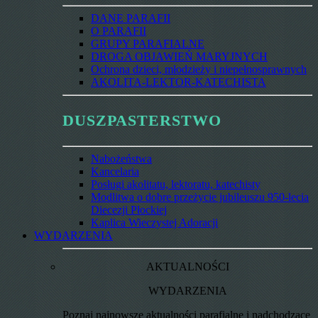
DANE PARAFII
O PARAFII
GRUPY PARAFIALNE
DROGA OBJAWIEŃ MARYJNYCH
Ochrona dzieci, młodzieży i niepełnosprawnych
AKOLITA-LEKTOR-KATECHISTA
DUSZPASTERSTWO
Nabożeństwa
Kancelaria
Posługi akolitatu, lektoratu, katechisty
Modlitwa o dobre przeżycie jubileuszu 950-lecia
Diecezji Płockiej
Kaplica Wieczystej Adoracji
WYDARZENIA
AKTUALNOŚCI
WYDARZENIA
Poznaj najnowsze aktualności parafialne i nadchodzące