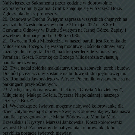
Najświętszego Sakramentu przez godzinę w dobrowolnie
wybranym dniu tygodnia. Grafik znajduje się w Szczęść Boże.
Zgłoszenia do ks. proboszcza.
20. Odnowa w Duchu Świętym zaprasza wszystkich chętnych na
wyjazd do Częstochowy w sobotę 21 maja 2022 na XXVI
Czuwanie Odnowy w Duchu Świętym na Jasnej Górze. Zapisy i
wszelkie informacje pod nr 698 675 036.
21. Owocem Roku Miłosierdzia w naszej parafii jest Koronka do
Miłosierdzia Bożego. Tę ważną modlitwę Kościoła odmawiamy
każdego dnia o godz. 15.00, na którą serdecznie zapraszamy
Parafian i Gości. Koronkę do Bożego Miłosierdzia zwiastują
parafialne dzwony.
22. Trwa nadal zbiórka makulatury, ubrań, zabawek, toreb i butów.
Dochód przeznaczony zostanie na budowę studni głębinowej im.
Ks. Romualda Jaworskiego w Afryce. Pojemniki wystawione są na
parkingach przykościelnych.
23. Zachęcamy do nabywania i lektury “Gościa Niedzielnego”,
Miłujcie się, Małego Gościa, Rycerza Niepokalanej i naszego
“Szczęść Boże”.
24. Wychodząc ze świątyni możemy nabywać kolorowankę dla
dzieci zatytułowaną Kolorowe Święte. Kolorowankę wydała nasza
parafia a przygotowały ją: Marta Piórkowska, Monika Maria
Brzezińska i Krystyna Marszał-Jankowska. Koszt kolorowanki
wynosi 16 zł. Zachęcamy do nabywania kolorowanki, która
przybliża postacie świętych niewiast.