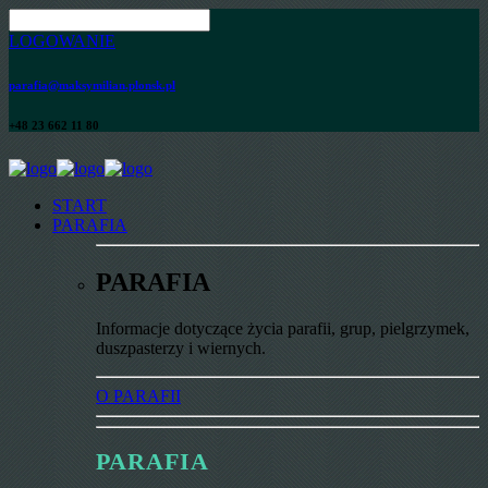
LOGOWANIE
parafia@maksymilian.plonsk.pl
+48 23 662 11 80
START
PARAFIA
PARAFIA
Informacje dotyczące życia parafii, grup, pielgrzymek,
duszpasterzy i wiernych.
O PARAFII
PARAFIA