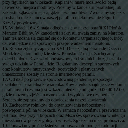
przy figurkach na wioskach. Kapłani w miarę możliwości będą
nawiedzać miejsca modlitwy. Prosimy w kancelarii parafialnej lub
zakrystii zgłaszać miejsca, gdzie trwa modlitwa. Zwracamy się tez z
prośba do mieszkańców naszej parafii o udekorowanie Figur i
Krzyży przydrożnych.
15. W dniach 16 -19 maja odbędzie się w naszej parafii XI Płoński
Maraton Biblijny. W kancelarii i zakrystii trwają zapisy na Maraton.
Tam też można się zapisać się do Komitetu Organizacyjnego, który
czuwał będzie nad sprawnym przeprowadzeniem maratonu.
16. Rozpoczęliśmy zapisy na XVII Diecezjalną Parafiadę Dzieci i
Młodzieży, która odbędzie się w Płońsku 27 maja. Zachęcamy
dzieci i młodzież ze szkół podstawowych i średnich do zgłaszania
swego udziału w Parafiadzie. Regulaminy dyscyplin sportowych
oraz konkursów muzycznych, poetyckich i plastycznych
umieszczone zostały na stronie internetowej parafii.
17. Od dziś po przerwie spowodowaną pandemią rozpoczęła
działalność parafialna kawiarenka. Kawiarenka znajduje się w domu
parafialnym i czynna jest w każdą niedzielę od godz. 9.00 d0 12.00,
gdzie możemy zjeść smaczne ciasto i wypić kawę czy herbatę.
Serdecznie zapraszamy do odwiedzania naszej kawiarenki.
18. Zachęcamy rolników do organizowania nabożeństwa
poświęcenia pól na wioskach. W ramach nabożeństwa przewidziana
jest modlitwa przy 4 kopcach oraz Msza św. sprawowana w intencji
mieszkańców poszczególnych wiosek. Zgłoszenia u ks. proboszcza.
19. Ponawiamy prośbę księdza proboszcza do podjęcia adoracji