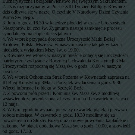
Eucharystyczna i błogosławieństwo Najświętszym Sakramentem.
2. Dziś rozpoczynamy w Polsce XIII Tydzień Biblijny. Również
dziś odbywa się w naszej Ojczyźnie V Narodowy Dzień Czytania
Pisma Świętego.
3. Jutro o godz. 16.30 w katedrze płockiej w czasie Uroczystych
Nieszporów ku czci św. Zygmunta nastąpi zamknięcie procesu
synodalnego na etapie diecezjalnym.
4. We wtorek przypada doroczna Uroczystość Matki Bożej
Królowej Polski. Msze św. w naszym kościele tak jak w każdą
niedzielę z wyjątkiem Mszy św. o 19.00.
5. Również we wtorek w naszym mieście odbędą się uroczystości
patriotyczne związane z Rocznicą Uchwalenia Konstytucji 3 Maja.
Uroczystości rozpoczną się Mszą św. o godz. 10.00 w naszym
kościele.
6. We wtorek Ochotnicza Straż Pożarna w Kownatach zaprasza na
III Bieg Konstytucji 3Maja. Początek wydarzenia o godz. 9.30.
Więcej informacji o biegu w Szczęść Boże.
7. Z powodu prób przed I Komunią św. Msza św. z modlitwą
wstawienniczą przeniesiona z I czwartku na II czwartek miesiąca tj.
12 maja.
8. W tym tygodniu wypada pierwszy czwartek, piątek, i pierwsza
sobota miesiąca. W czwartek o godz. 18.30 modlimy się za
powołanych do Służby Bożej oraz o nowe powołania kapłańskie i
zakonne. W piątek dodatkowa Msza św. o godz. 10.00, a spowiedź
od godz. 17.30.