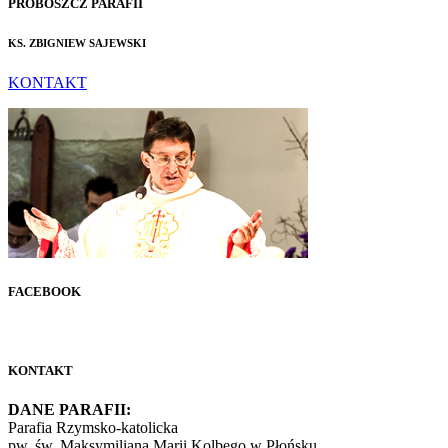
PROBOSZCZ PARAFII
KS. ZBIGNIEW SAJEWSKI
KONTAKT
FACEBOOK
KONTAKT
DANE PARAFII:
Parafia Rzymsko-katolicka
pw. św. Maksymiliana Marii Kolbego w Płońsku