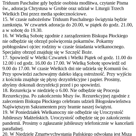
Triduum Paschalne gdy będzie osobista modlitwa, czytanie Pisma
św., adoracja Chrystusa w Grobie oraz udział w Liturgii Trzech
Wielkich Dni przez media społecznościowe.
15. W czasie nabożeństw Triduum Paschalnego świątynia będzie
zamknięta. W czwartek adoracja do 20.00, w piątek do godz. 21.00,
a w sobotę do 19.30.
16. W Wielką Sobotę zgodnie z zarządzeniem Biskupa Płockiego
nie odbędzie się obrzęd poświęcenia pokarmów. Pokarmy
pobłogosławi ojciec rodziny w czasie śniadania wielkanocnego.
Specjalny obrzęd znajduję się w Szczęść Boże.
17. Spowiedź w Wielki Czwartek i Wielki Piątek od godz. 11.00 do
12.00 i od godz. 16.00 do 17.00. W Wielką Sobotę spowiedź od
9.00 do 17.00. W czasie Wielkich dni nie udziela się Komunii św.
Przy spowiedzi zachowajmy daleko idącą ostrożność. Przy wyjściu
z kościoła znajduje się płyny dezynfekcyjne i papier. Prosimy,
abyśmy dokonali dezynfekcji przed i po spowiedzi.
18. Rezurekcja w niedzielę o 6.00. Nie odbędzie się Procesja
Rezurekcyjna. Po zakończeniu Mszy św. Rezurekcyjnej zgodnie z
zaleceniem Biskupa Płockiego celebrans udzieli Błogosławieństwa
Najświętszym Sakramentem przy bramie naszej świątyni.
19. W Poniedziałek Wielkanocny nie odbędzie się Uroczystość
Jubileuszy Małżeńskich. Uroczystość odbędzie się po zakończeniu
pandemii. Prosimy o zgłaszanie jubileuszy telefonicznie w kancelarii
parafialnej.
20. W Niedzielę Zmartwychwstania Pańskiego odwołana jest Msza