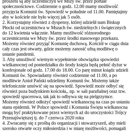
proszeni są aby uczestniczyli we Mszy św. przez portale
społecznościowe. Codziennie o godz. 12.00 mamy możliwość
przyjęcia Komunii św. Spowiedź w południe od 11.00. Pamiętajmy
aby w kościele nie było więcej jak 5 osób.
2. Korzystajmy również z dyspensy, której udzielił nam Biskup
Płocki od uczestnictwa w Mszach św. niedzielnych i świątecznych
do 12 kwietnia włącznie. Mamy możliwość różnorodnego
uczestniczenia we Mszy św. przez środki masowego przekazu.
Możemy również przyjąć Komunię duchową. Kościół w ciągu dnia
cały czas jest otwarty, gdzie możemy zanosić ufną modlitwę o
ustanie pandemii.
3. Aby umożliwić wiernym wypełnienie obowiązku spowiedzi
wielkanocnej od poniedziałku do środy księża będą pełnić dyżur w
konfesjonale od godz. 17.00 do 18.00. Co parę minut ksiądz udzieli
Komunii św. Spowiadamy również codziennie od 11.00, a po
modlitwie Anioł Pański udzielimy Komunii św. Możemy także
telefonicznie umówić się na spowiedź. Spowiedź może odbyć się
również poza budynkiem kościoła,, np. w sali parafialnej oraz tzw.
spowiedź spacerowa, tak jak to odbywa się na pielgrzymce.
Możemy również odłożyć spowiedź wielkanocną na czas po ustaniu
stanu epidemii. W Polsce spowiedź i Komunia Święta wielkanocna
mogą być praktykowane przez wiernych aż do uroczystości Trójcy
Przenajświętszej tj. do 7 czerwca 2020 roku
4. Zwracamy się z prośbą do organizacji i stowarzyszeń, aby mieli
szeroko otwarte oczy miłosierdzia i w miarę możliwości, pomagali