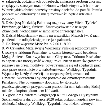
w zakupach, codziennych potrzebach, zwłaszcza osobom chorym,
cierpiącym, starszym oraz rodzinom wielodzietnym w ich domach.
W razie jakiekolwiek potrzeby prosimy o telefon do parafii. Parafia
poprzez wolontariuszy na miarę możliwości będzie udzielała
pomocy.
5. Dzisiejszą Niedzielą Palmową rozpoczynamy Wielki Tydzień.
Przeżywając Mękę, Śmierć i Zmartwychwstanie naszego
Zbawiciela, wchodzimy w samo serce chrześcijaństwa.
6. Dzisiaj błogosławimy palmy na wszystkich Mszach św. Z racji
pandemii nie odbędzie się procesja z palmami.
7. Do środy włącznie Msze św. o 7.00 i 18.00.
8. W Czwartek Mszą świętą Wieczerzy Pańskiej rozpoczynamy
Uroczyste Triduum Paschalne, w czasie którego czcić będziemy
Mękę, Śmierć i Zmartwychwstanie Chrystusa. Triduum Paschalne
to największa uroczystość w ciągu roku. Niech nasze świętowanie
przejawi się przez modlitwę, powstrzymanie się od zbędnych prac
oraz przez uczestnictwo w nabożeństwach Wielkiego Tygodnia.
Wypada by każdy chrześcijanin rozpoczął świętowanie od
Czwartku wieczorem i by ono potrwało do Zmartwychwstania
Pańskiego. Nie powinniśmy dopuścić, by gorączka
przedświątecznych przygotowań przesłoniła nam tajemnicę Bożej
miłości, okupioną dramatem Kalwarii.
9. Zgodnie z Dekretem Kongregacji Kultu Bożego i Dyscypliny
Sakramentów z dn. 25 marca 2020 roku, biskupi i kapłani powinni
obchodzić obrzędy Wielkiego Tygodnia bez udziału wiernych.