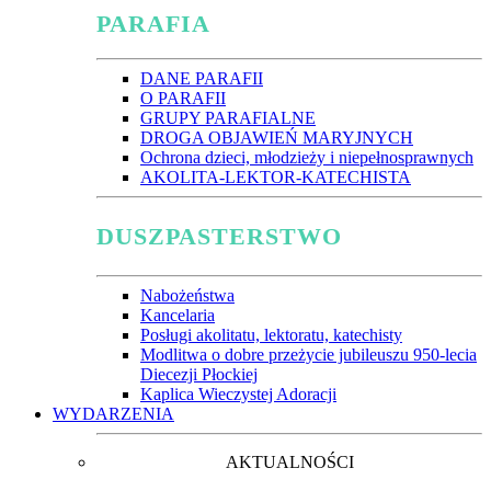
PARAFIA
DANE PARAFII
O PARAFII
GRUPY PARAFIALNE
DROGA OBJAWIEŃ MARYJNYCH
Ochrona dzieci, młodzieży i niepełnosprawnych
AKOLITA-LEKTOR-KATECHISTA
DUSZPASTERSTWO
Nabożeństwa
Kancelaria
Posługi akolitatu, lektoratu, katechisty
Modlitwa o dobre przeżycie jubileuszu 950-lecia
Diecezji Płockiej
Kaplica Wieczystej Adoracji
WYDARZENIA
AKTUALNOŚCI