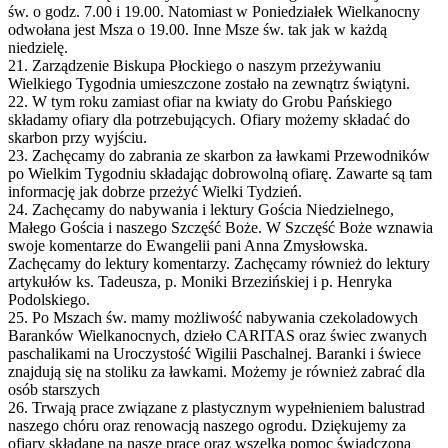
św. o godz. 7.00 i 19.00. Natomiast w Poniedziałek Wielkanocny
odwołana jest Msza o 19.00. Inne Msze św. tak jak w każdą
niedzielę.
21. Zarządzenie Biskupa Płockiego o naszym przeżywaniu
Wielkiego Tygodnia umieszczone zostało na zewnątrz świątyni.
22. W tym roku zamiast ofiar na kwiaty do Grobu Pańskiego
składamy ofiary dla potrzebujących. Ofiary możemy składać do
skarbon przy wyjściu.
23. Zachęcamy do zabrania ze skarbon za ławkami Przewodników
po Wielkim Tygodniu składając dobrowolną ofiarę. Zawarte są tam
informację jak dobrze przeżyć Wielki Tydzień.
24. Zachęcamy do nabywania i lektury Gościa Niedzielnego,
Małego Gościa i naszego Szczęść Boże. W Szczęść Boże wznawia
swoje komentarze do Ewangelii pani Anna Zmysłowska.
Zachęcamy do lektury komentarzy. Zachęcamy również do lektury
artykułów ks. Tadeusza, p. Moniki Brzezińskiej i p. Henryka
Podolskiego.
25. Po Mszach św. mamy możliwość nabywania czekoladowych
Baranków Wielkanocnych, dzieło CARITAS oraz świec zwanych
paschalikami na Uroczystość Wigilii Paschalnej. Baranki i świece
znajdują się na stoliku za ławkami. Możemy je również zabrać dla
osób starszych
26. Trwają prace związane z plastycznym wypełnieniem balustrad
naszego chóru oraz renowacją naszego ogrodu. Dziękujemy za
ofiary składane na nasze prace oraz wszelką pomoc świadczoną