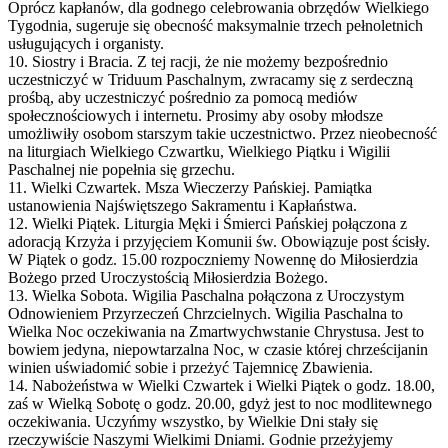
Oprócz kapłanów, dla godnego celebrowania obrzędów Wielkiego
Tygodnia, sugeruje się obecność maksymalnie trzech pełnoletnich
usługujących i organisty.
10. Siostry i Bracia. Z tej racji, że nie możemy bezpośrednio
uczestniczyć w Triduum Paschalnym, zwracamy się z serdeczną
prośbą, aby uczestniczyć pośrednio za pomocą mediów
społecznościowych i internetu. Prosimy aby osoby młodsze
umożliwiły osobom starszym takie uczestnictwo. Przez nieobecność
na liturgiach Wielkiego Czwartku, Wielkiego Piątku i Wigilii
Paschalnej nie popełnia się grzechu.
11. Wielki Czwartek. Msza Wieczerzy Pańskiej. Pamiątka
ustanowienia Najświętszego Sakramentu i Kapłaństwa.
12. Wielki Piątek. Liturgia Męki i Śmierci Pańskiej połączona z
adoracją Krzyża i przyjęciem Komunii św. Obowiązuje post ścisły.
W Piątek o godz. 15.00 rozpoczniemy Nowennę do Miłosierdzia
Bożego przed Uroczystością Miłosierdzia Bożego.
13. Wielka Sobota. Wigilia Paschalna połączona z Uroczystym
Odnowieniem Przyrzeczeń Chrzcielnych. Wigilia Paschalna to
Wielka Noc oczekiwania na Zmartwychwstanie Chrystusa. Jest to
bowiem jedyna, niepowtarzalna Noc, w czasie której chrześcijanin
winien uświadomić sobie i przeżyć Tajemnicę Zbawienia.
14. Nabożeństwa w Wielki Czwartek i Wielki Piątek o godz. 18.00,
zaś w Wielką Sobotę o godz. 20.00, gdyż jest to noc modlitewnego
oczekiwania. Uczyńmy wszystko, by Wielkie Dni stały się
rzeczywiście Naszymi Wielkimi Dniami. Godnie przeżyjemy