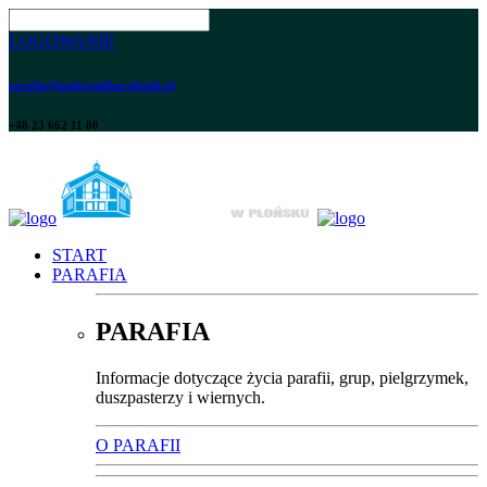
LOGOWANIE
parafia@maksymilian.plonsk.pl
+48 23 662 11 80
START
PARAFIA
PARAFIA
Informacje dotyczące życia parafii, grup, pielgrzymek,
duszpasterzy i wiernych.
O PARAFII