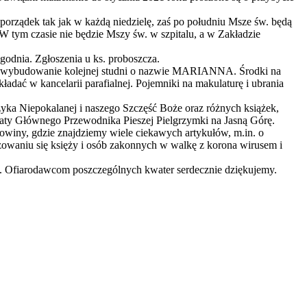
porządek tak jak w każdą niedzielę, zaś po południu Msze św. będą
 tym czasie nie będzie Mszy św. w szpitalu, a w Zakładzie
odnia. Zgłoszenia u ks. proboszcza.
a wybudowanie kolejnej studni o nazwie MARIANNA. Środki na
adać w kancelarii parafialnej. Pojemniki na makulaturę i ubrania
yka Niepokalanej i naszego Szczęść Boże oraz różnych książek,
ikaty Głównego Przewodnika Pieszej Pielgrzymki na Jasną Górę.
owiny, gdzie znajdziemy wiele ciekawych artykułów, m.in. o
żowaniu się księży i osób zakonnych w walkę z korona wirusem i
ta. Ofiarodawcom poszczególnych kwater serdecznie dziękujemy.