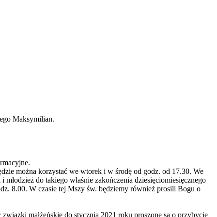
ego Maksymilian.
ormacyjne.
będzie można korzystać we wtorek i w środę od godz. od 17.30. We
 i młodzież do takiego właśnie zakończenia dziesięciomiesięcznego
z. 8.00. W czasie tej Mszy św. będziemy również prosili Bogu o
eć związki małżeńskie do stycznia 2021 roku proszone są o przybycie