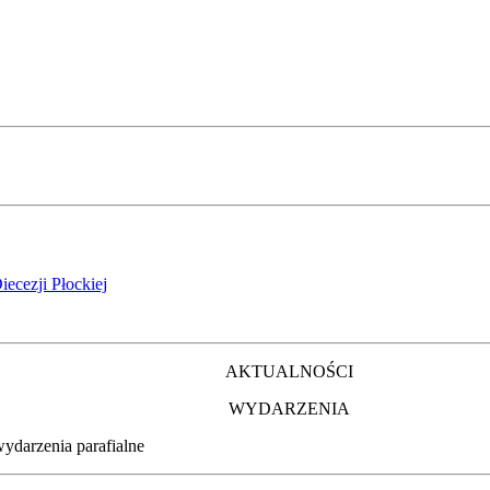
iecezji Płockiej
AKTUALNOŚCI
WYDARZENIA
wydarzenia parafialne