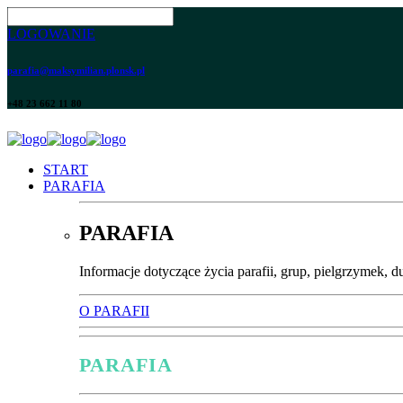
LOGOWANIE
parafia@maksymilian.plonsk.pl
+48 23 662 11 80
START
PARAFIA
PARAFIA
Informacje dotyczące życia parafii, grup, pielgrzymek, d
O PARAFII
PARAFIA