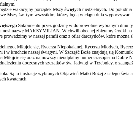
fialnym.
ć będzie wakacyjny porządek Mszy świętych niedzielnych. Do południa 
a we Mszy św. tym wszystkim, którzy będą w ciągu dnia wypoczywać. W
więtszego Sakramentu przez godzinę w dobrowolnie wybranym dniu tyg
tóra nosi nazwę MAKSYMILIAN. W chwili obecnej zbieramy środki n
 prowadzimy w naszej parafii oraz z ofiar darczyńców, które można skł
lnego, Miłujcie się, Rycerza Niepokalanej, Rycerza Młodych, Rycerz
ami i w kruchcie naszej świątyni. W Szczęść Boże znajdują się Komun
ma Miłujcie się oraz najnowszy nieodpłatny numer czasopisma Dobre N
odnalezieniu doczesnych szczątków św. Jadwigi w Trzebnicy, o zaanga
oła. Są to ilustracje wybranych Objawień Matki Bożej z całego świa
ych kwaterach.