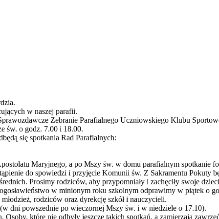
dzia.
ujących w naszej parafii.
 Sprawozdawcze Zebranie Parafialnego Uczniowskiego Klubu Sportow
 św. o godz. 7.00 i 18.00.
dbędą się spotkania Rad Parafialnych:
postolatu Maryjnego, a po Mszy św. w domu parafialnym spotkanie f
ystąpienie do spowiedzi i przyjęcie Komunii św. Z Sakramentu Pokuty 
rednich. Prosimy rodziców, aby przypomniały i zachęciły swoje dzieci
błogosławieństwo w minionym roku szkolnym odprawimy w piątek o god
łodzież, rodziców oraz dyrekcję szkół i nauczycieli.
 dni powszednie po wieczornej Mszy św. i w niedziele o 17.10).
h. Osoby, które nie odbyły jeszcze takich spotkań, a zamierzają zawrz