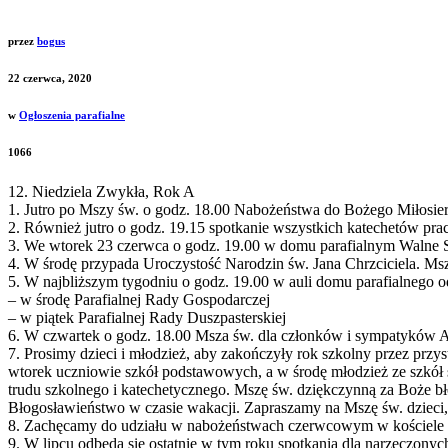
przez
bogus
22 czerwca, 2020
w
Ogłoszenia parafialne
1066
12. Niedziela Zwykła, Rok A
1. Jutro po Mszy św. o godz. 18.00 Nabożeństwa do Bożego Miłosier
2. Również jutro o godz. 19.15 spotkanie wszystkich katechetów prac
3. We wtorek 23 czerwca o godz. 19.00 w domu parafialnym Walne
4. W środę przypada Uroczystość Narodzin św. Jana Chrzciciela. Msze
5. W najbliższym tygodniu o godz. 19.00 w auli domu parafialnego o
– w środę Parafialnej Rady Gospodarczej
– w piątek Parafialnej Rady Duszpasterskiej
6. W czwartek o godz. 18.00 Msza św. dla członków i sympatyków A
7. Prosimy dzieci i młodzież, aby zakończyły rok szkolny przez prz
wtorek uczniowie szkół podstawowych, a w środę młodzież ze szkół ś
trudu szkolnego i katechetycznego. Mszę św. dziękczynną za Boże 
Błogosławieństwo w czasie wakacji. Zapraszamy na Mszę św. dzieci, m
8. Zachęcamy do udziału w nabożeństwach czerwcowym w kościele (w
9. W lipcu odbędą się ostatnie w tym roku spotkania dla narzeczonyc