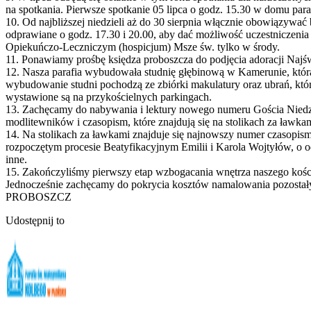
na spotkania. Pierwsze spotkanie 05 lipca o godz. 15.30 w domu para
10. Od najbliższej niedzieli aż do 30 sierpnia włącznie obowiązywa
odprawiane o godz. 17.30 i 20.00, aby dać możliwość uczestniczeni
Opiekuńczo-Leczniczym (hospicjum) Msze św. tylko w środy.
11. Ponawiamy prośbę księdza proboszcza do podjęcia adoracji Najś
12. Nasza parafia wybudowała studnię głębinową w Kamerunie, k
wybudowanie studni pochodzą ze zbiórki makulatury oraz ubrań, które
wystawione są na przykościelnych parkingach.
13. Zachęcamy do nabywania i lektury nowego numeru Gościa Niedzie
modlitewników i czasopism, które znajdują się na stolikach za ławk
14. Na stolikach za ławkami znajduje się najnowszy numer czasopis
rozpoczętym procesie Beatyfikacyjnym Emilii i Karola Wojtyłów, o 
inne.
15. Zakończyliśmy pierwszy etap wzbogacania wnętrza naszego kości
Jednocześnie zachęcamy do pokrycia kosztów namalowania pozostał
PROBOSZCZ
Udostępnij to