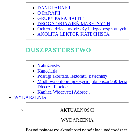
DANE PARAFII
O PARAFII
GRUPY PARAFIALNE
DROGA OBJAWIEŃ MARYJNYCH
Ochrona dzieci, młodzieży i niepełnosprawnych
AKOLITA-LEKTOR-KATECHISTA
DUSZPASTERSTWO
Nabożeństwa
Kancelaria
Posługi akolitatu, lektoratu, katechisty
Modlitwa o dobre przeżycie jubileuszu 950-lecia
Diecezji Płockiej
Kaplica Wieczystej Adoracji
WYDARZENIA
AKTUALNOŚCI
WYDARZENIA
Poznaj najnowsze aktualności parafialne i nadchodzące