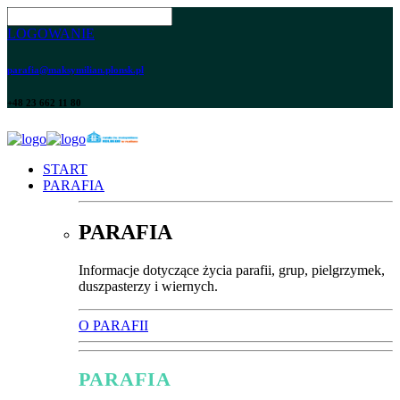
LOGOWANIE
parafia@maksymilian.plonsk.pl
+48 23 662 11 80
START
PARAFIA
PARAFIA
Informacje dotyczące życia parafii, grup, pielgrzymek,
duszpasterzy i wiernych.
O PARAFII
PARAFIA