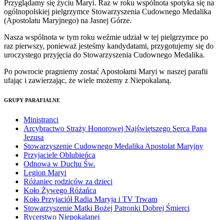
Przyglądamy się życiu Maryi. Raz w roku wspólnota spotyka się na
ogólnopolskiej pielgrzymce Stowarzyszenia Cudownego Medalika
(Apostolatu Maryjnego) na Jasnej Górze.
Nasza wspólnota w tym roku weźmie udział w tej pielgrzymce po
raz pierwszy, ponieważ jesteśmy kandydatami, przygotujemy się do
uroczystego przyjęcia do Stowarzyszenia Cudownego Medalika.
Po powrocie pragniemy zostać Apostołami Maryi w naszej parafii
ufając i zawierzając, że wiele możemy z Niepokalaną.
GRUPY PARAFIALNE
Ministranci
Arcybractwo Straży Honorowej Najświętszego Serca Pana
Jezusa
Stowarzyszenie Cudownego Medalika Apostolat Maryjny
Przyjaciele Oblubieńca
Odnowa w Duchu Św.
Legion Maryi
Różaniec rodziców za dzieci
Koło Żywego Różańca
Koło Przyjaciół Radia Maryja i TV Trwam
Stowarzyszenie Matki Bożej Patronki Dobrej Śmierci
Rycerstwo Niepokalanej