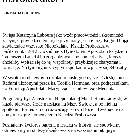
FORMACJA DUCHOWA
Święta Katarzyna Laboure jako wzór pracowitości i skromności
zasłynęła powiedzeniem: ręce przy pracy , serce przy Bogu. Ufając i
zawierzając wszystko Niepokalanej Ksiądz Proboszcz w
październiku 2012 r. wspólnie z Dyrektorem Apostolatu księdzem
Tadeuszem Lubelskim zorganizował spotkanie dla tych, którzy
chcieliby wpisać się do tej wspólnoty, przybliżając charyzmat i
formację. Na tym organizacyjnym spotkaniu wpisały się 34 osoby.
W swoim modlitewnym działaniu posługujemy się: Dziesięcioma
Radami ułożonymi przez ks. Teofila Hermana, oraz podręcznikami
do Formacji Apostolatu Maryjnego – Cudownego Medalika.
Pragniemy być Apostołami Niepokalanej Matki. Spotykamy się w
każdą pierwszą środę miesiąca na Mszy Świętej, a po niej na
spotkaniu formacyjnym rozważając słowo Boże – Ewangelię na
dany miesiąc z komentarzem Księdza Proboszcza.
Poznajemy życiorys patrona miesiąca w którym się spotykamy,
odmawiamy modlitwę różańcową z rozważaniami biblijnymi.